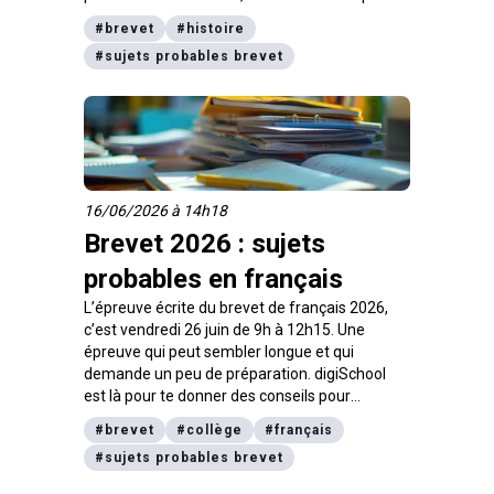
tips pour bien préparer ton épreuve.
#
brevet
#
histoire
#
sujets probables brevet
16/06/2026 à 14h18
Brevet 2026 : sujets
probables en français
L’épreuve écrite du brevet de français 2026,
c’est vendredi 26 juin de 9h à 12h15. Une
épreuve qui peut sembler longue et qui
demande un peu de préparation. digiSchool
est là pour te donner des conseils pour
organiser tes révisions et pour décrocher une
#
brevet
#
collège
#
français
bonne note.
#
sujets probables brevet