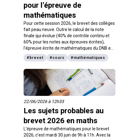
pour l’épreuve de
mathématiques
Pour cette session 2026, le brevet des collèges
fait peau neuve. Outre le calcul de la note
finale qui évolue (40% de contrôle continu et
60% pour les notes aux épreuves écrites),
l’épreuve écrite de mathématiques du DNB est
légèrement revue dans son contenu avec une
#
brevet
#
cours
#
mathématiques
partie sur les automatismes. Explications et
exercices pour t’entrainer pour être au top le
jour de l’épreuve du brevet.
22/06/2026 à 12h33
Les sujets probables au
brevet 2026 en maths
L’épreuve de mathématiques pour le brevet
2026, c’est mardi 30 juin de 9h à 11h. Avec la