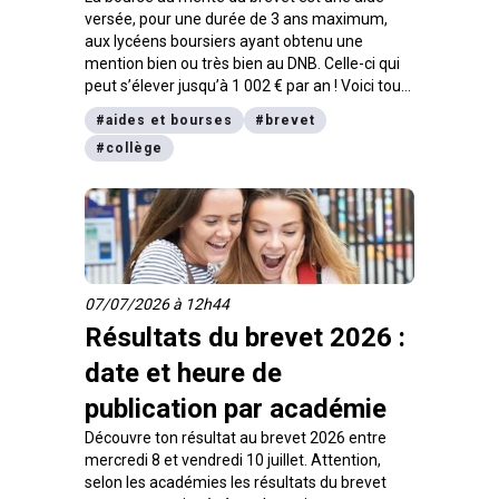
versée, pour une durée de 3 ans maximum,
aux lycéens boursiers ayant obtenu une
mention bien ou très bien au DNB. Celle-ci qui
peut s’élever jusqu’à 1 002 € par an ! Voici tout
ce qu’il faut savoir sur la bourse au mérite :
#
aides et bourses
#
brevet
conditions d’obtention, démarches à effectuer,
#
collège
montant de la bourse au mérite 2026.
07/07/2026 à 12h44
Résultats du brevet 2026 :
date et heure de
publication par académie
Découvre ton résultat au brevet 2026 entre
mercredi 8 et vendredi 10 juillet. Attention,
selon les académies les résultats du brevet