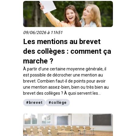
09/06/2026 à 11h51
Les mentions au brevet
des collèges : comment ça
marche ?
À partir d’une certaine moyenne générale, il
est possible de décrocher une mention au
brevet. Combien faut-il de points pour avoir
une mention assez-bien, bien ou très bien au
brevet des collèges ? À quoi servent les
mentions au DNB ? Explications dans cet
#
brevet
#
collège
article. Tu pourras aussi calculer ta moyenne
grâce à notre simulateur de note du brevet en
ligne.