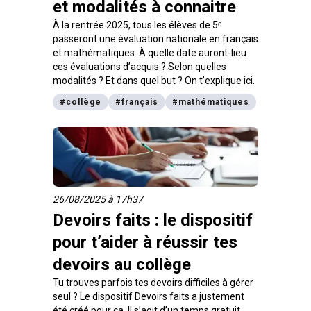
et modalités à connaitre
À la rentrée 2025, tous les élèves de 5ᵉ
passeront une évaluation nationale en français
et mathématiques. À quelle date auront-lieu
ces évaluations d’acquis ? Selon quelles
modalités ? Et dans quel but ? On t’explique ici.
#
collège
#
français
#
mathématiques
26/08/2025 à 17h37
Devoirs faits : le dispositif
pour t’aider à réussir tes
devoirs au collège
Tu trouves parfois tes devoirs difficiles à gérer
seul ? Le dispositif Devoirs faits a justement
été créé pour ça. Il s’agit d’un temps gratuit,