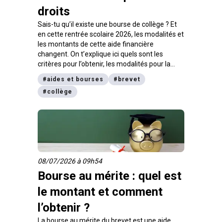
droits
Sais-tu qu’il existe une bourse de collège ? Et
en cette rentrée scolaire 2026, les modalités et
les montants de cette aide financière
changent. On t’explique ici quels sont les
critères pour l’obtenir, les modalités pour la
demander et le montant de la bourse de
#
aides et bourses
#
brevet
collège qu’il est possible de percevoir.
#
collège
08/07/2026 à 09h54
Bourse au mérite : quel est
le montant et comment
l’obtenir ?
La bourse au mérite du brevet est une aide