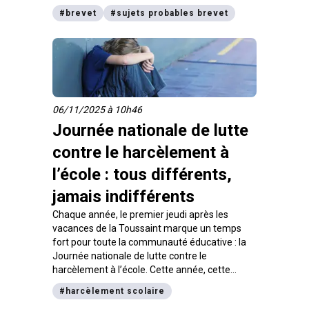
générale sont la SVT et la physique-chimie.
#
brevet
#
sujets probables brevet
06/11/2025 à 10h46
Journée nationale de lutte
contre le harcèlement à
l’école : tous différents,
jamais indifférents
Chaque année, le premier jeudi après les
vacances de la Toussaint marque un temps
fort pour toute la communauté éducative : la
Journée nationale de lutte contre le
harcèlement à l’école. Cette année, cette
journée de sensibilisation est donc le jeudi 6
#
harcèlement scolaire
novembre, sous le slogan : « Tous différents,