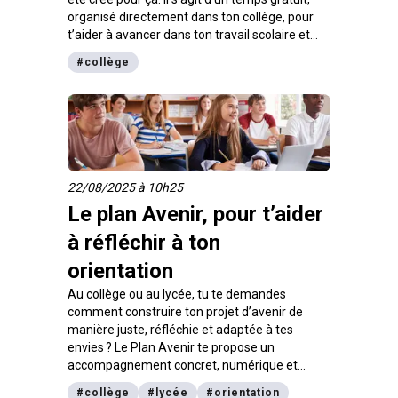
organisé directement dans ton collège, pour
t’aider à avancer dans ton travail scolaire et
rentrer chez toi plus serein. Comment ça
#
collège
marche ? On t’explique ici.
22/08/2025 à 10h25
Le plan Avenir, pour t’aider
à réfléchir à ton
orientation
Au collège ou au lycée, tu te demandes
comment construire ton projet d’avenir de
manière juste, réfléchie et adaptée à tes
envies ? Le Plan Avenir te propose un
accompagnement concret, numérique et
humain pour devenir acteur de ton parcours et
#
collège
#
lycée
#
orientation