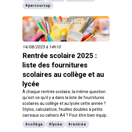
préparer ton avenir durablement. On t’en parle
#
parcoursup
ici.
14/08/2025 à 14h10
Rentrée scolaire 2025 :
liste des fournitures
scolaires au collège et au
lycée
À chaque rentrée scolaire, la même question :
qu’est-ce qu’il y a dans la liste de fournitures
scolaires au collège et au lycée cette année ?
Stylos, calculatrice, feuilles doubles à petits
carreaux ou cahiers A4 ? Pour être bien équipé,
digiSchool te propose une liste type du
#
collège
#
lycée
#
rentrée
matériel scolaire dont tu vas avoir besoin de la