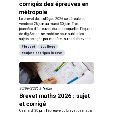
corrigés des épreuves en
métropole
Le brevet des collèges 2026 se déroule du
vendredi 26 juin au mardi 30 juin. Trois
journées d’épreuves durant lesquelles l’équipe
de digiSchool se mobilise pour publier les
sujets corrigés par matière : sujet du brevet de
français, sujet d’histoire, géo et EMC, le sujet
#
brevet
#
collège
du brevet de physique chimie et SVT, ainsi que
#
sujets corrigés brevet
le sujet de maths 2026 (nouvelle version avec
les automatismes).
30/06/2026 à 10h28
Brevet maths 2026 : sujet
et corrigé
Ce mardi 30 juin, l’épreuve du brevet de maths