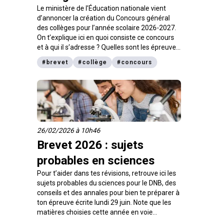
Le ministère de l’Éducation nationale vient
d’annoncer la création du Concours général
des collèges pour l’année scolaire 2026-2027.
On t’explique ici en quoi consiste ce concours
et à qui il s’adresse ? Quelles sont les épreuves
et en quoi cela peut valoriser ton dossier
#
brevet
#
collège
#
concours
scolaire. Zoom aussi sur les dates à retenir.
26/02/2026 à 10h46
Brevet 2026 : sujets
probables en sciences
Pour t’aider dans tes révisions, retrouve ici les
sujets probables du sciences pour le DNB, des
conseils et des annales pour bien te préparer à
ton épreuve écrite lundi 29 juin. Note que les
matières choisies cette année en voie