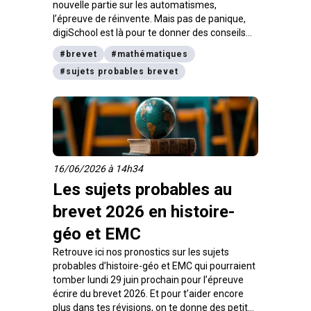
nouvelle partie sur les automatismes,
l’épreuve de réinvente. Mais pas de panique,
digiSchool est là pour te donner des conseils
pour organiser tes révisions et pour décrocher
#
brevet
#
mathématiques
une bonne note, notamment en décourant les
#
sujets probables brevet
sujets probables dans cette matière.
16/06/2026 à 14h34
Les sujets probables au
brevet 2026 en histoire-
géo et EMC
Retrouve ici nos pronostics sur les sujets
probables d’histoire-géo et EMC qui pourraient
tomber lundi 29 juin prochain pour l’épreuve
écrire du brevet 2026. Et pour t’aider encore
plus dans tes révisions, on te donne des petits