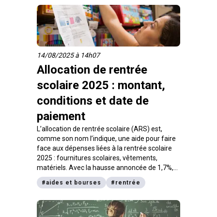
6ᵉ à la terminale.
14/08/2025 à 14h07
Allocation de rentrée
scolaire 2025 : montant,
conditions et date de
paiement
L’allocation de rentrée scolaire (ARS) est,
comme son nom l’indique, une aide pour faire
face aux dépenses liées à la rentrée scolaire
2025 : fournitures scolaires, vêtements,
matériels. Avec la hausse annoncée de 1,7%,
quel est le montant de l’ARS, quelles sont les
#
aides et bourses
#
rentrée
conditions d’attribution ? Quand sera versée
l’ARS 2025 ? On fait le point dans cet article.