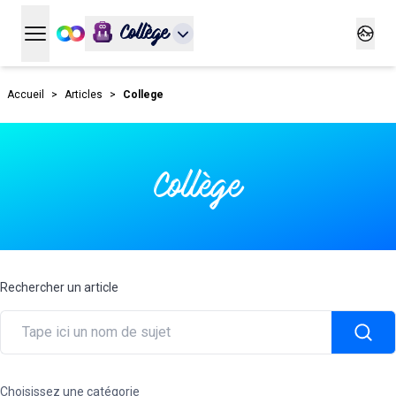
Collège
Ouvrir le menu principal
Ouvrir
Accueil
>
Articles
>
College
Collège
Rechercher un article
Choisissez une catégorie