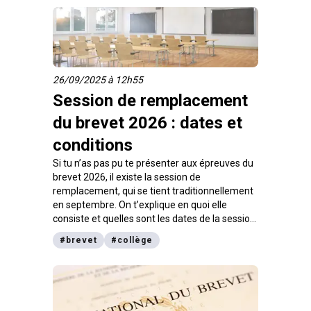
jamais indifférents ». L’objectif : sensibiliser,
prévenir et agir pour que chaque élève puisse
apprendre dans un climat serein et
bienveillant.
26/09/2025 à 12h55
Session de remplacement
du brevet 2026 : dates et
conditions
Si tu n’as pas pu te présenter aux épreuves du
brevet 2026, il existe la session de
remplacement, qui se tient traditionnellement
en septembre. On t’explique en quoi elle
consiste et quelles sont les dates de la session
de remplacement du brevet 2026
#
brevet
#
collège