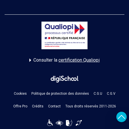
Consulter la
certification Qualiopi
Cookies
Politique de protection des données
C.G.U
C.G.V
Offre Pro
Crédits
Contact
Tous droits réservés 2011-2026
Reveni