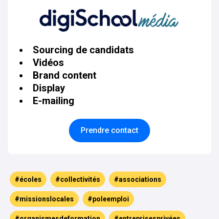
Sourcing de candidats
Vidéos
Brand content
Display
E-mailing
Prendre contact
#écoles
#collectivités
#associations
#missionslocales
#poleemploi
#organismesdeformation
#entreprisesprivées