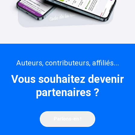
Auteurs, contributeurs, affiliés...
Vous souhaitez devenir
partenaires ?
Parlons-en !