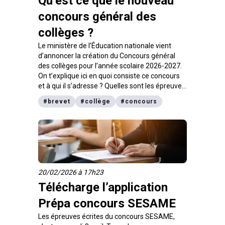
Qu’est ce que le nouveau
concours général des
collèges ?
Le ministère de l’Éducation nationale vient
d’annoncer la création du Concours général
des collèges pour l’année scolaire 2026-2027.
On t’explique ici en quoi consiste ce concours
et à qui il s’adresse ? Quelles sont les épreuves
et en quoi cela peut valoriser ton dossier
#
brevet
#
collège
#
concours
scolaire. Zoom aussi sur les dates à retenir.
20/02/2026 à 17h23
Télécharge l’application
Prépa concours SESAME
Les épreuves écrites du concours SESAME,