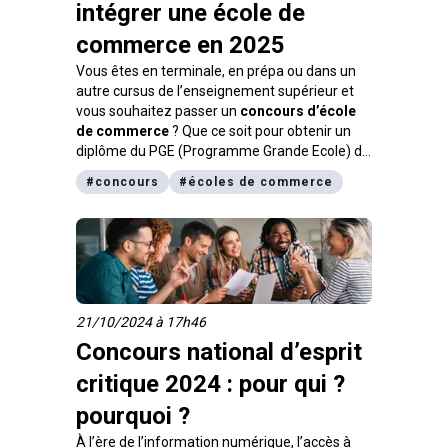
intégrer une école de
commerce en 2025
Vous êtes en terminale, en prépa ou dans un
autre cursus de l’enseignement supérieur et
vous souhaitez passer un
concours d’école
de commerce
? Que ce soit pour obtenir un
diplôme du PGE (Programme Grande Ecole) de
niveau Bac+5, un BBA (Bachelor of Business
#
concours
#
écoles de commerce
Administration) de niveau Bac+4 ou un
Bachelor de niveau Bac+3, vous devez avant
tout vous renseigner sur les concours d’entrée.
Une procédure bien spécifique est accordée à
chaque concours d’école de commerce. Ainsi,
les épreuves varient, les conditions
d’admissions diffèrent et les coefficients
21/10/2024 à 17h46
évoluent selon les établissements. Pour en
Concours national d’esprit
savoir plus sur le sujet, suivez notre guide.
critique 2024 : pour qui ?
pourquoi ?
À l’ère de l’information numérique, l’accès à