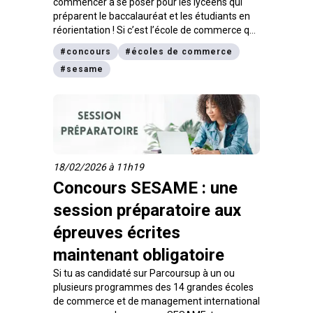
commencer à se poser pour les lycéens qui
préparent le baccalauréat et les étudiants en
réorientation ! Si c’est l’école de commerce qui
t’attire, sache que le concours SESAME est la
#
concours
#
écoles de commerce
porte d’entrée de 14 grandes écoles de
#
sesame
management. On fait le point sur les modalités
du concours SESAME 2026.
18/02/2026 à 11h19
Concours SESAME : une
session préparatoire aux
épreuves écrites
maintenant obligatoire
Si tu as candidaté sur Parcoursup à un ou
plusieurs programmes des 14 grandes écoles
de commerce et de management international