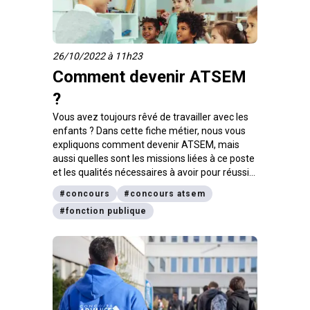
directrice délégués du Concours Advance, te
donnent leurs conseils.
26/10/2022 à 11h23
Comment devenir ATSEM
?
Vous avez toujours rêvé de travailler avec les
enfants ? Dans cette fiche métier, nous vous
expliquons comment devenir ATSEM, mais
aussi quelles sont les missions liées à ce poste
et les qualités nécessaires à avoir pour réussir
dans le secteur de la petite enfance. Par
#
concours
#
concours atsem
ailleurs, nous parlerons également de la
#
fonction publique
rémunération, ainsi que des possibilités
d’évolution et vous pourrez découvrir tous nos
conseils pour être admis à votre concours.