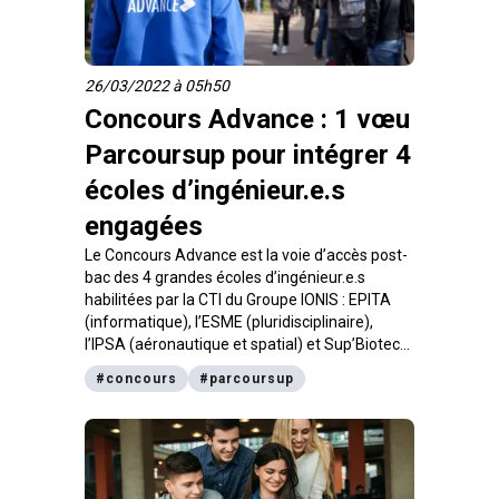
26/03/2022 à 05h50
Concours Advance : 1 vœu
Parcoursup pour intégrer 4
écoles d’ingénieur.e.s
engagées
Le Concours Advance est la voie d’accès post-
bac des 4 grandes écoles d’ingénieur.e.s
habilitées par la CTI du Groupe IONIS : EPITA
(informatique), l’ESME (pluridisciplinaire),
l’IPSA (aéronautique et spatial) et Sup’Biotech
(biotechnologies). Tu veux t’ouvrir à des
#
concours
#
parcoursup
domaines technologiques d’avenir, suivre un
programme d’études au sein d’écoles
engagées qui forment des ingénieurs et
ingénieures qui ont conscience de leur impact
sur l’homme et la planète, et te former à des