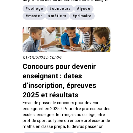
comme professeur de sport, récapitulatif dans
#
collège
#
concours
#
lycée
cet article des différents concours de
#
master
#
métiers
#
primaire
recrutement, et leurs acronymes, pour pouvoir
devenir professeur.
01/10/2024 à 10h29
Concours pour devenir
enseignant : dates
d’inscription, épreuves
2025 et résultats
Envie de passer le concours pour devenir
enseignant en 2025 ? Pour être professeur des
écoles, enseigner le français au collège, être
prof de sport au lycée ou encore professeur de
maths en classe prépa, tu devras passer un
concours de recrutement de l’Éducation