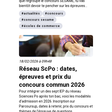
que regroupe le concours SESAME, tu vas
bientôt devoir te pencher sur les épreuves
écrites ! Pas de panique, celles-ci se tiendront,
#
actualités
#
concours
mercredi 8 avril, ce qui te laisse encore du
#
concours sesame
temps pour te préparer ! Mais avant cette date,
tu vas devoir passer une session préparatoire
#
écoles de commerce
obligatoire. On t’explique tout ce que tu dois
savoir à ce sujet.
18/02/2026 à 09h48
Réseau ScPo : dates,
épreuves et prix du
concours commun 2026
Pour intégrer un des sept IEP du réseau
Sciences Po après ton bac, voici les modalités
d’admission en 2026. Inscription sur
Parcoursup, dates à retenir, prix du concours et
thèmes de l’épreuve de questions