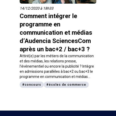
métiers qui ont du sens… Alors à toi de jouer !
Zoom sur les modalités du Concours Advance
14/12/2020 à 18h33
2024.
Comment intégrer le
programme en
communication et médias
d’Audencia SciencesCom
après un bac+2 / bac+3 ?
Attiré(e) par les métiers de la communication
et des médias, les relations presse,
l’événementiel ou encore la publicité ? Intègre
en admissions parallèles à bac+2 ou bac+3 le
programme en communication et médias
d’Audencia SciencesCom. Une formation en 3
#
concours
#
écoles de commerce
ans, délivrant un diplôme bac+5 visé par le
ministère de l’Enseignement Supérieur de la
Recherche et de l’Innovation.