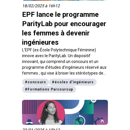
18/02/2025 à 16h12
EPF lance le programme
ParityLab pour encourager
les femmes à devenir
ingénieures
L’EPF (ex-École Polytechnique Féminine)
innove avec le ParityLab. Un dispositif
innovant, qui comprend un concours et un
programme d’études d’ingénieurs réservé aux
femmes ; qui vise à briser les stéréotypes de
genre, à promouvoir l’égalité des chances et à
#
concours
#
écoles d'ingénieurs
répondre à une demande croissante des
#
Formations Parcoursup
entreprises en faveur de la mixité aux postes
d’ingénieurs. Décryptage de cette nouvelle voie
d’études accessible via Parcoursup avec Odile
Matisse Sarralie, Directrice générale adjointe
formation et recrutement chez EPF.