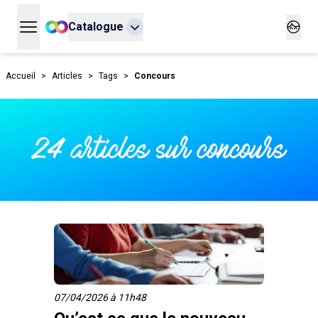
Catalogue
Ouvrir le menu principal
Ouvrir
Accueil
>
Articles
>
Tags
>
Concours
24 articles sur concours
07/04/2026 à 11h48