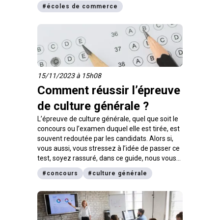
#
écoles de commerce
faut réviser.
15/11/2023 à 15h08
Comment réussir l’épreuve
de culture générale ?
L’épreuve de culture générale, quel que soit le
concours ou l’examen duquel elle est tirée, est
souvent redoutée par les candidats. Alors si,
vous aussi, vous stressez à l’idée de passer ce
test, soyez rassuré, dans ce guide, nous vous
dévoilons toutes les astuces pour réussir haut
#
concours
#
culture générale
la main !