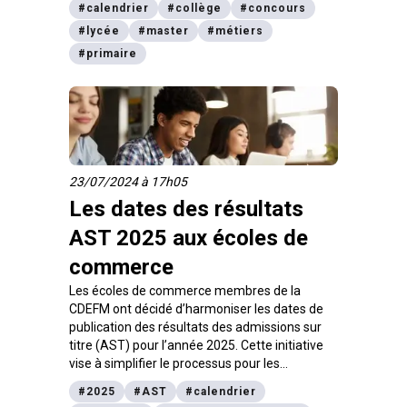
#
calendrier
#
collège
#
concours
nationale. On te donne les dates d’inscription à
#
lycée
#
master
#
métiers
ne pas louper et le calendrier des épreuves
pour chaque concours pour la session 2025.
#
primaire
23/07/2024 à 17h05
Les dates des résultats
AST 2025 aux écoles de
commerce
Les écoles de commerce membres de la
CDEFM ont décidé d’harmoniser les dates de
publication des résultats des admissions sur
titre (AST) pour l’année 2025. Cette initiative
vise à simplifier le processus pour les
candidats et à offrir une plus grande
#
2025
#
AST
#
calendrier
transparence.