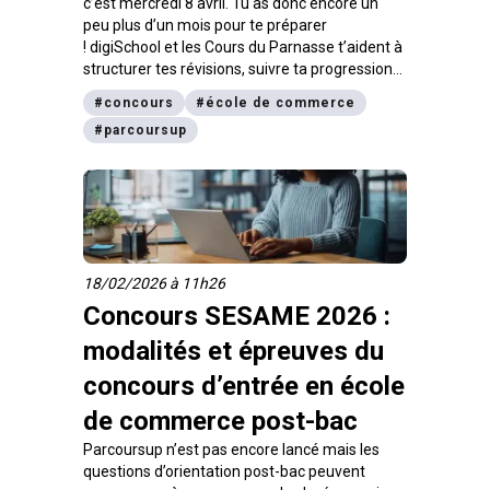
c’est mercredi 8 avril. Tu as donc encore un
peu plus d’un mois pour te préparer
! digiSchool et les Cours du Parnasse t’aident à
structurer tes révisions, suivre ta progression
et t’entraîner dans les vraies conditions
#
concours
#
école de commerce
d’examen avec l’application de révisions Prépa
#
parcoursup
concours SESAME.
18/02/2026 à 11h26
Concours SESAME 2026 :
modalités et épreuves du
concours d’entrée en école
de commerce post-bac
Parcoursup n’est pas encore lancé mais les
questions d’orientation post-bac peuvent