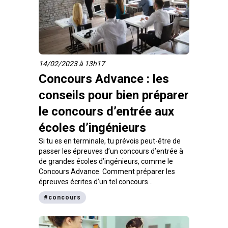
14/02/2023 à 13h17
Concours Advance : les
conseils pour bien préparer
le concours d’entrée aux
écoles d’ingénieurs
Si tu es en terminale, tu prévois peut-être de
passer les épreuves d’un concours d’entrée à
de grandes écoles d’ingénieurs, comme le
Concours Advance
. Comment préparer les
épreuves écrites d’un tel concours
parallèlement à celles du baccalauréat ? Que
#
concours
faut-il dire à l’entretien de motivation pour se
démarquer par rapport aux autres candidats ?
Emmanuel Hivert et Roza Lebkiri, directeur et