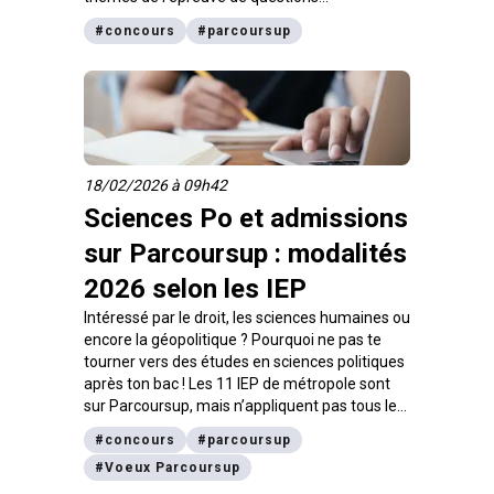
contemporaines : on te dit tout dans cet article.
#
concours
#
parcoursup
18/02/2026 à 09h42
Sciences Po et admissions
sur Parcoursup : modalités
2026 selon les IEP
Intéressé par le droit, les sciences humaines ou
encore la géopolitique ? Pourquoi ne pas te
tourner vers des études en sciences politiques
après ton bac ! Les 11 IEP de métropole sont
sur Parcoursup, mais n’appliquent pas tous les
mêmes modalités d’admission. Profils de
#
concours
#
parcoursup
candidats, épreuves des concours, on
#
Voeux Parcoursup
t’explique comment entrer à Sciences Po sur
Parcoursup en 2026.