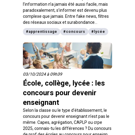
l’information n’a jamais été aussi facile, mais
paradoxalement, s’informer est devenu plus
complexe que jamais. Entre fake news, filtres
des réseaux sociaux et surabondance
d’actualités, il est parfois difficile de distinguer
#
apprentissage
#
concours
#
lycée
le vrai du faux. C’est face à ces défis
qu’apparaît l’importance de développer une
compétence clé : l’esprit critique. C’est pour
cette raison que la
Fondation Voltaire
et
Be my
media
organisent le concours national d’esprit
critique 2024.
03/10/2024 à 09h39
École, collège, lycée : les
concours pour devenir
enseignant
Selon la classe ou le type d’établissement, le
concours pour devenir enseignant n’est pas le
même. Capes, agrégation, CAPLP ou crpe
2025, connais-tu les différences ? Du concours
de prof des écoles au concours pour enseigner