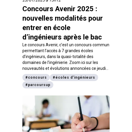
23/01/2025 à 15h12
Concours Avenir 2025 :
nouvelles modalités pour
entrer en école
d’ingénieurs après le bac
Le concours Avenir, c’est un concours commun
permettant l’accès à 7 grandes écoles
d’ingénieurs, dans la quasi-totalité des
domaines de l’ingénierie. Zoom ici sur les
nouveautés et évolutions annoncées ce jeudi
23 janvier par le concours pour la voie d’accès
#
concours
#
écoles d'ingénieurs
post-bac (concours AvenirBac) et qui
#
parcoursup
concerneront principalement les candidats qui
formuleront des vœux sur Parcoursup jusqu’au
13 mars.