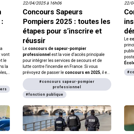
22/04/2025 à 16h06
22/0
n
Concours Sapeurs
Co
 :
Pompiers 2025 : toutes les
ins
étapes pour s’inscrire et
dé
réussir
Le
c
princ
la
Le
concours de sapeur-pompier
publi
t vont
professionnel
est la voie d’accès principale
poste
t le
pour intégrer les services de secours et de
Écol
ns la
lutte contre l’incendie en France. Si vous
quoti
les,
prévoyez de passer le
concours en 2025
, il est
#
c
Dans 
ré et
essentiel de connaître les dates clés des
infor
#
concours sapeur-pompier
.
préinscriptions, des épreuves écrites et des
passe
professionnel
iers
oraux. Cet article vous fournit un récapitulatif
#
fonction publique
clair et utile pour ne rien manquer.