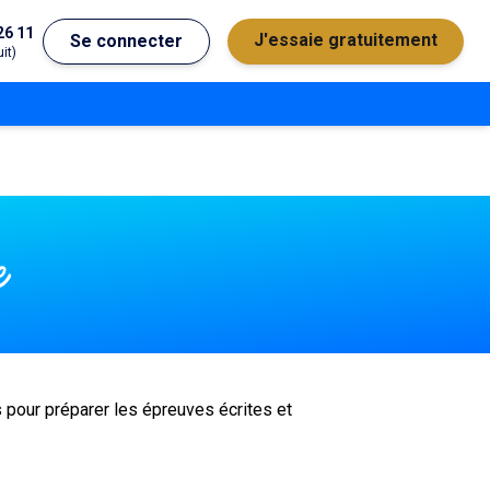
26 11
J'essaie gratuitement
Se connecter
it)
e
ls pour préparer les épreuves écrites et