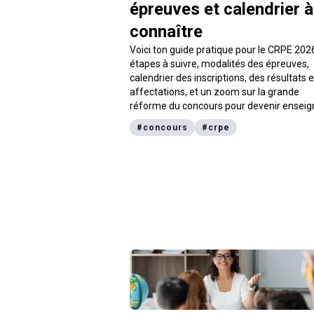
épreuves et calendrier à
connaître
Voici ton guide pratique pour le CRPE 2026
étapes à suivre, modalités des épreuves,
calendrier des inscriptions, des résultats 
affectations, et un zoom sur la grande
réforme du concours pour devenir enseig
dès bac+3. digiSchool t’explique tout.
#
concours
#
crpe