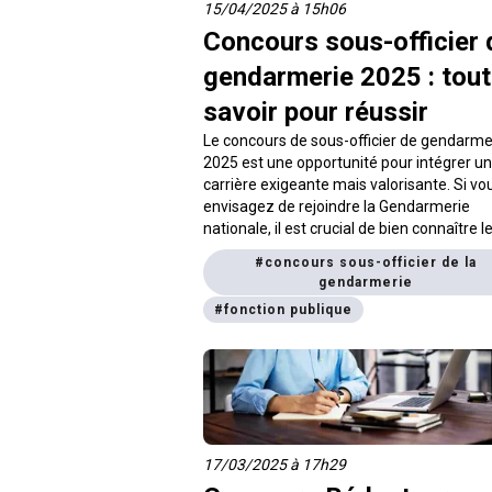
15/04/2025 à 15h06
Concours sous-officier 
gendarmerie 2025 : tout
savoir pour réussir
Le concours de sous-officier de gendarme
2025 est une opportunité pour intégrer u
carrière exigeante mais valorisante. Si vo
envisagez de rejoindre la Gendarmerie
nationale, il est crucial de bien connaître l
dates clés, les épreuves et les conditions 
#
concours sous-officier de la
remplir. Ce guide vous aide à tout compr
gendarmerie
pour vous inscrire et vous préparer
#
fonction publique
efficacement.
17/03/2025 à 17h29