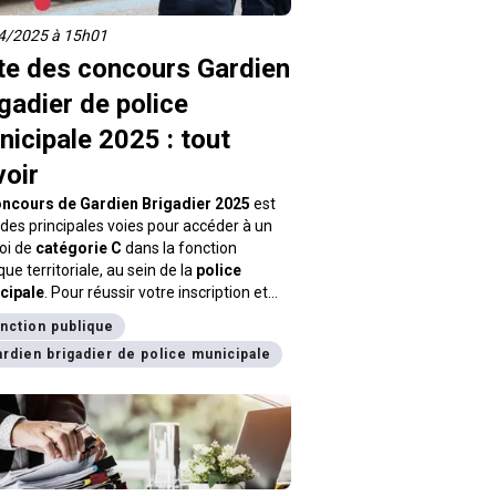
4/2025 à 15h01
te des concours Gardien
gadier de police
icipale 2025 : tout
voir
ncours de Gardien Brigadier 2025
est
 des principales voies pour accéder à un
oi de
catégorie C
dans la fonction
que territoriale, au sein de la
police
cipale
. Pour réussir votre inscription et
fier votre préparation, il est essentiel de
nction publique
ître les dates clés déjà publiées.
rdien brigadier de police municipale