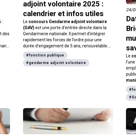
adjoint volontaire 2025 :
24/0
calendrier et infos utiles
Da
 :
Le
concours Gendarme adjoint volontaire
Bri
(GAV)
est une porte d’entrée directe dans la
et des
Gendarmerie nationale. Il permet d’intégrer
mun
rapidement les forces de l’ordre pour une
nant
durée d’engagement de 5 ans, renouvelable.
sa
En 2025, plusieurs voies de recrutement sont
#
fonction publique
Le
co
ouvertes, avec des dates bien définies pour les
l’une
#
gendarme adjoint volontaire
concours internes et externes. Voici tout ce
empl
que vous devez savoir.
publi
muni
plani
#
fo
conna
#
Ga