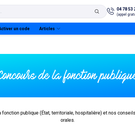
04 78 53 
(appel gratu
Activer un code
Articles
s
Concours de la fonction publiqu
E
arme adjoint
taire
arme adjoint
taire
 fonction publique (État, territoriale, hospitalière) et nos consei
orales.