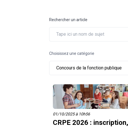
Sous-officier de
Sous-officier de
Sous-officier de
Métiers qui recrutent en
Adjoint administratif
CRPE
Adjoint administratif
gendarmerie
gendarmerie
gendarmerie
2023
territorial
territorial
Rechercher un article
Choisissez une catégorie
Concours de la fonction publique
01/10/2025 à 10h56
CRPE 2026 : inscription