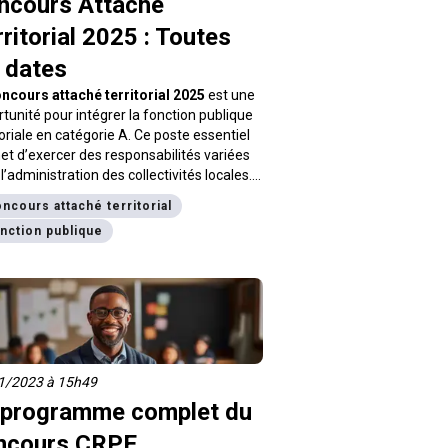
ncours Attaché
ritorial 2025 : Toutes
 dates
ncours attaché territorial 2025
est une
tunité pour intégrer la fonction publique
toriale en catégorie A. Ce poste essentiel
t d’exercer des responsabilités variées
l’administration des collectivités locales.
aché territorial
travaille sur la gestion des
ncours attaché territorial
ources humaines, le développement
nction publique
torial ou encore la mise en œuvre des
iques publiques. Cet article vous explique
ates du concours attaché territorial
 les épreuves et les modalités
cription
. Vous trouverez aussi des
ils pratiques pour bien vous préparer.
1/2023 à 15h49
 programme complet du
ncours CRPE