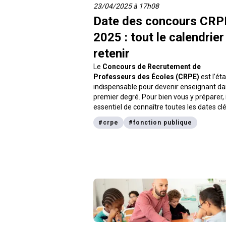
23/04/2025 à 17h08
Date des concours CRP
2025 : tout le calendrier
retenir
Le
Concours de Recrutement de
Professeurs des Écoles (CRPE)
est l’ét
indispensable pour devenir enseignant da
premier degré. Pour bien vous y préparer, i
essentiel de connaître toutes les dates cl
concours CRPE 2025
: inscriptions, épre
#
crpe
#
fonction publique
écrites, oraux, et publication des résultats