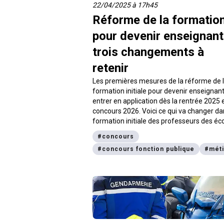
22/04/2025 à 17h45
Réforme de la formatio
pour devenir enseignant
trois changements à
retenir
Les premières mesures de la réforme de 
formation initiale pour devenir enseignan
entrer en application dès la rentrée 2025 e
concours 2026. Voici ce qui va changer da
formation initiale des professeurs des éco
des enseignants dans le 1er et le 2de deg
#
concours
pour les conseillers principaux d’éducation
#
concours fonction publique
#
mét