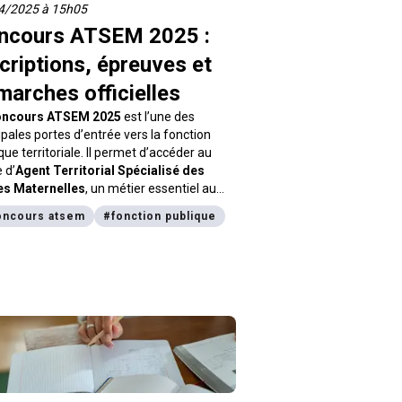
4/2025 à 15h05
ncours ATSEM 2025 :
criptions, épreuves et
marches officielles
oncours ATSEM 2025
est l’une des
ipales portes d’entrée vers la fonction
que territoriale. Il permet d’accéder au
 d’
Agent Territorial Spécialisé des
es Maternelles
, un métier essentiel au
dien des enfants et des enseignants.
oncours atsem
#
fonction publique
cet article, vous trouverez toutes les
mations pratiques pour vous inscrire,
r les épreuves et préparer votre réussite.