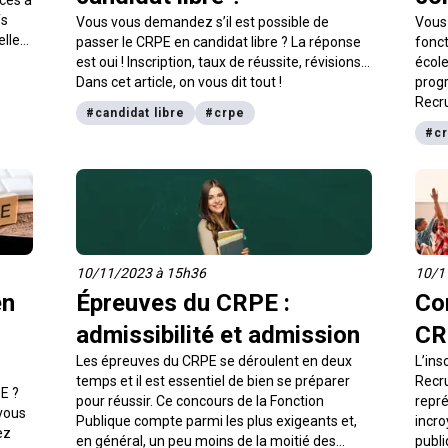
fs
Vous vous demandez s’il est possible de
Vous 
elle
passer le CRPE en candidat libre ? La réponse
fonct
te
est oui ! Inscription, taux de réussite, révisions…
école
Dans cet article, on vous dit tout !
prog
Recr
#
candidat libre
#
crpe
#
c
10/11/2023 à 15h36
10/1
en
Épreuves du CRPE :
Co
admissibilité et admission
CR
Les épreuves du CRPE se déroulent en deux
L’ins
temps et il est essentiel de bien se préparer
Recr
PE ?
pour réussir. Ce concours de la Fonction
repré
 vous
Publique compte parmi les plus exigeants et,
incro
ez
en général, un peu moins de la moitié des
publi