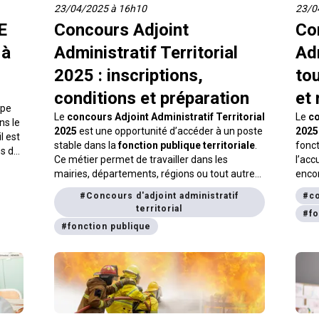
23/04/2025 à 16h10
23/0
E
Concours Adjoint
Co
 à
Administratif Territorial
Adm
2025 : inscriptions,
tou
conditions et préparation
et 
ape
Le
concours Adjoint Administratif Territorial
Le
co
ns le
2025
est une opportunité d’accéder à un poste
2025
l est
stable dans la
fonction publique territoriale
.
fonct
és du
Ce métier permet de travailler dans les
l’acc
uves
mairies, départements, régions ou tout autre
encor
.
organisme public local. Voici toutes les
une a
#
Concours d'adjoint administratif
#
co
informations pour bien vous inscrire,
conna
territorial
#
fo
comprendre les épreuves et réussir votre
et le
#
fonction publique
concours.