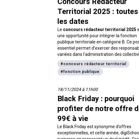
Concours Rédacteur
Territorial 2025 : toutes
les dates
Le
concours rédacteur territorial 2025
e
une opportunité pour intégrer la fonction
publique territoriale en catégorie B. Ce po
essentiel permet d’exercer des responsabi
variées dans l’administration des collectiv
locales. Le
rédacteur territorial
est char
#
concours rédacteur territorial
fonctions administratives d’application,
#
fonction publique
assurant des tâches de gestion administra
budgétaire et comptable, et participant à 
rédaction des actes juridiques. Cet article
18/11/2024 à 11h00
explique
les dates du concours rédacte
Black Friday : pourquoi
territorial 2025, les épreuves et les
modalités d’inscription
. Vous trouverez
profiter de notre offre 
des conseils pratiques pour bien vous pré
99€ à vie
Le Black Friday est synonyme d’offres
exceptionnelles, et cette année, digiSchoo
surpasse en proposant un deal inédit : l’a