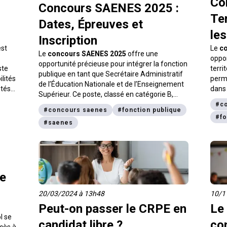
Co
Concours SAENES 2025 :
Ter
Dates, Épreuves et
les
Inscription
st
Le
co
Le
concours SAENES 2025
offre une
oppor
opportunité précieuse pour intégrer la fonction
ste
terri
publique en tant que Secrétaire Administratif
lités
perme
de l’Éducation Nationale et de l’Enseignement
ités
dans 
Supérieur. Ce poste, classé en catégorie B,
gé de
L’
att
implique des responsabilités variées dans
#
co
ress
#
concours saenes
#
fonction publique
l’administration éducative. Les
SAENES
jouent
#
fo
tive,
terri
#
saenes
un rôle clé dans la gestion administrative,
la
polit
financière et pédagogique des établissements
 vous
les d
scolaires et universitaires. Cet article détaille
ur
2025,
les dates du concours SAENES 2025, les
d’ins
épreuves et les modalités d’inscription
, tout
 aussi
conse
de
en fournissant des conseils pratiques pour une
parer.
préparation efficace.
20/03/2024 à 13h48
10/1
Peut-on passer le CRPE en
Le
l se
candidat libre ?
co
ccès à