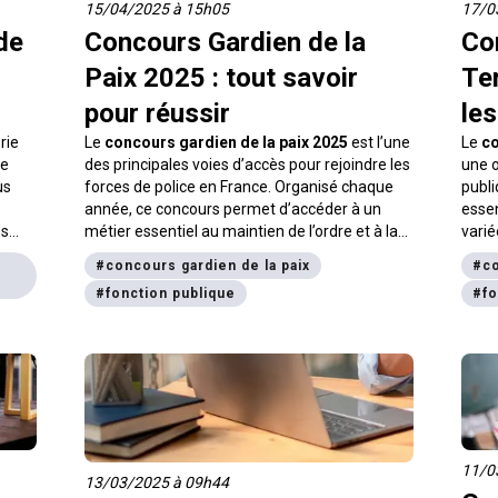
15/04/2025 à 15h05
17/0
de
Concours Gardien de la
Co
Paix 2025 : tout savoir
Ter
pour réussir
les
rie
Le
concours gardien de la paix 2025
est l’une
Le
co
ne
des principales voies d’accès pour rejoindre les
une o
us
forces de police en France. Organisé chaque
publi
année, ce concours permet d’accéder à un
essen
es
métier essentiel au maintien de l’ordre et à la
varié
à
sécurité publique. Pour le réussir, il est
colle
#
concours gardien de la paix
#
co
endre
indispensable de bien connaître les conditions
est c
#
fonction publique
#
fo
d’accès, le calendrier, les épreuves et les outils
d’enc
de préparation. Voici toutes les informations
secte
essentielles pour vous lancer.
l’urb
vous
techn
les m
aussi
prépa
11/0
13/03/2025 à 09h44