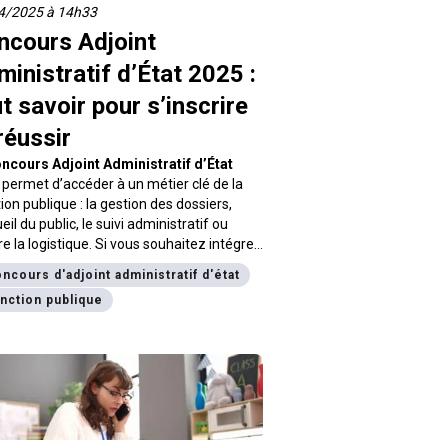
4/2025 à 14h33
ncours Adjoint
inistratif d’État 2025 :
t savoir pour s’inscrire
réussir
ncours Adjoint Administratif d’État
permet d’accéder à un métier clé de la
ion publique : la gestion des dossiers,
ueil du public, le suivi administratif ou
e la logistique. Si vous souhaitez intégrer
dministration en 2025, il est essentiel de
ncours d'adjoint administratif d'état
ître les dates, les modalités d’inscription
nction publique
s conseils pour bien se préparer.