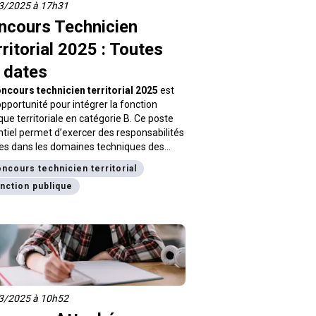
3/2025 à 17h31
ncours Technicien
ritorial 2025 : Toutes
 dates
ncours technicien territorial 2025
est
pportunité pour intégrer la fonction
que territoriale en catégorie B. Ce poste
tiel permet d’exercer des responsabilités
es dans les domaines techniques des
ctivités locales. Le
technicien territorial
ncours technicien territorial
hargé de missions techniques,
nction publique
adrement et de coordination dans divers
urs tels que les infrastructures,
anisme ou l’environnement. Cet article
 explique
les dates du concours
icien territorial 2025, les épreuves et
odalités d’inscription
. Vous trouverez
 des conseils pratiques pour bien vous
rer.
3/2025 à 10h52