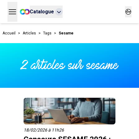
Catalogue
Ouvrir le menu principal
Ouvrir
Accueil
>
Articles
>
Tags
>
Sesame
2 articles sur sesame
18/02/2026 à 11h26