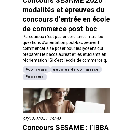
Concours SESAME 2026 :
modalités et épreuves du
concours d’entrée en école
de commerce post-bac
Parcoursup n’est pas encore lancé mais les
questions d’orientation post-bac peuvent
commencer à se poser pour les lycéens qui
préparent le baccalauréat et les étudiants en
réorientation ! Si c’est l’école de commerce qui
t’attire, sache que le concours SESAME est la
#
concours
#
écoles de commerce
porte d’entrée de 14 grandes écoles de
#
sesame
management. On fait le point sur les modalités
du concours SESAME 2026.
05/12/2024 à 19h08
Concours SESAME : l’IBBA