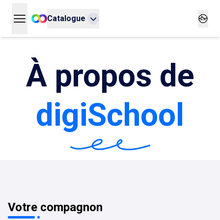
Catalogue
Ouvrir le menu principal
Ouvrir
À propos de
digiSchool
Votre compagnon