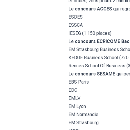
et orales, vous pourrez candid
Le
concours ACCES
qui regr
ESDES
ESSCA
IESEG
(1 150 places)
Le
concours ECRICOME Bac
EM Strasbourg Business School
KEDGE Business School (720 
Rennes School Of Business (
Le
concours SESAME
qui pe
EBS Paris
EDC
EMLV
EM Lyon
EM Normandie
EM Strasbourg