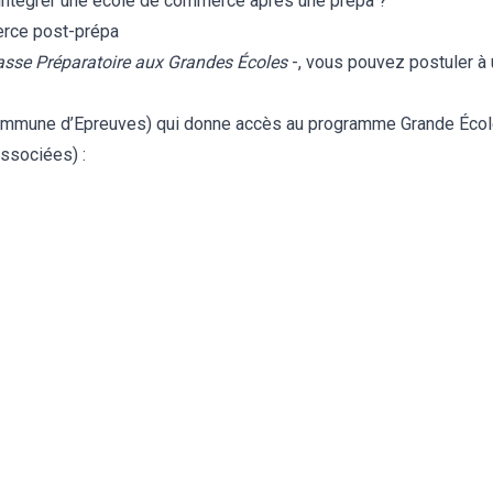
 intégrer une école de commerce après une prépa ?
rce post-prépa
asse Préparatoire aux Grandes Écoles
-, vous pouvez postuler à
mmune d’Epreuves) qui donne accès au programme Grande Écol
ssociées) :