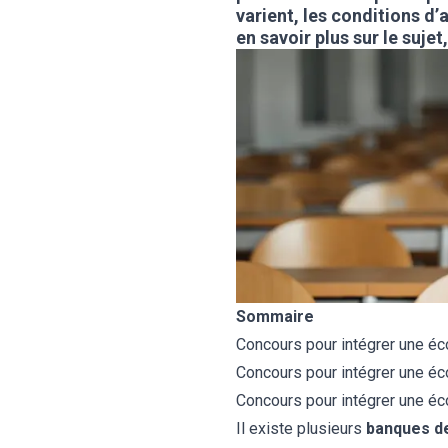
varient, les conditions d’
en savoir plus sur le sujet
BTS
Écoles
Masters
Licences pro
Articles
CAP
Bac pro
Bachelors
Sommaire
Concours pour intégrer une é
Concours pour intégrer une é
Concours pour intégrer une é
Il existe plusieurs
banques d