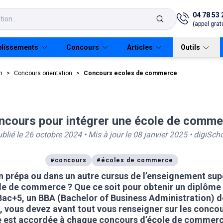
04 78 53 
(appel gratu
blissements
Concours
Articles
Outils
n
>
Concours orientation
>
Concours ecoles de commerce
Etudier à distance
ncours pour intégrer une école de comm
vidéo
ources Humaines
IPAG Online
CAP
Tout sur Parcoursup
Bachelors
Masters
Mastères spécialisés
Universités
Guide Parcoursup
É
blié le
26 octobre 2024
• Mis à jour le
08 janvier 2025
•
digiSch
EFM Métiers animaliers
Bac pro
Licences pro
IAE
Guide Alternance
EFM Santé Social
BTS
MBA
IUT
V
#
concours
#
écoles de commerce
n prépa ou dans un autre cursus de l’enseignement sup
EDAA - École d'Arts
DUT
Masters
Missions locales
L
ole de commerce
? Que ce soit pour obtenir un diplô
Bac+5, un BBA (Bachelor of Business Administration) d
EFM Fonction publique
Licences
MSC
B
 vous devez avant tout vous renseigner sur les concou
e est accordée à chaque concours d’école de commerce