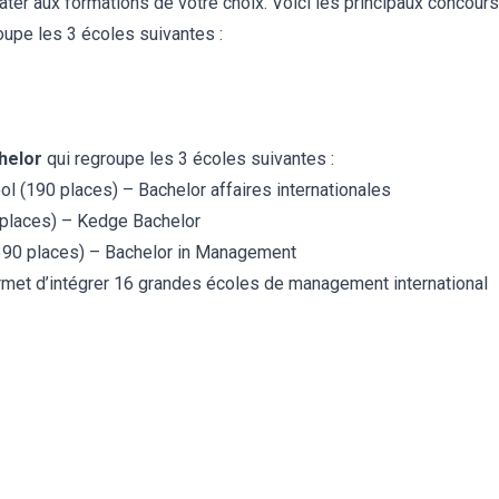
ater aux formations de votre choix. Voici les principaux concours
oupe les 3 écoles suivantes :
helor
qui regroupe les 3 écoles suivantes :
 (190 places) – Bachelor affaires internationales
places) – Kedge Bachelor
390 places) – Bachelor in Management
rmet d’intégrer 16 grandes écoles de management international