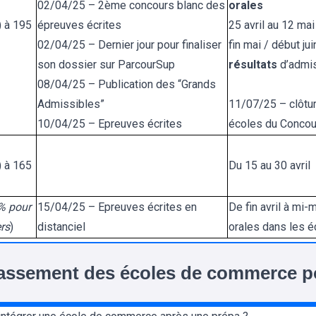
02/04/25 – 2ème concours blanc des
orales
) à 195
épreuves écrites
25 avril au 12 ma
02/04/25 – Dernier jour pour finaliser
fin mai / début jui
son dossier sur ParcourSup
résultats
d’admi
08/04/25 – Publication des “Grands
Admissibles”
11/07/25 – clôtur
10/04/25 – Epreuves écrites
écoles du Conco
) à 165
Du 15 au 30 avril
% pour
15/04/25 – Epreuves écrites en
De fin avril à mi
ers
)
distanciel
orales dans les é
assement des écoles de commerce p