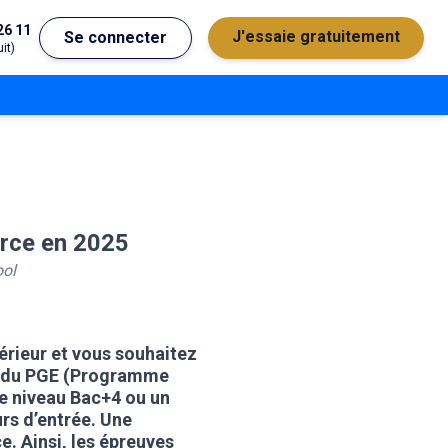
26 11
J'essaie gratuitement
Se connecter
it)
erce en 2025
tudier à l'étranger
Ecoles de commerce
Job étudiant
ool
BAFA
Ecoles d'ingénieur
ie étudiante
Universités
érieur et vous souhaitez
ogement étudiant
me du PGE (Programme
e niveau Bac+4 ou un
ourses
rs d’entrée. Une
. Ainsi, les épreuves