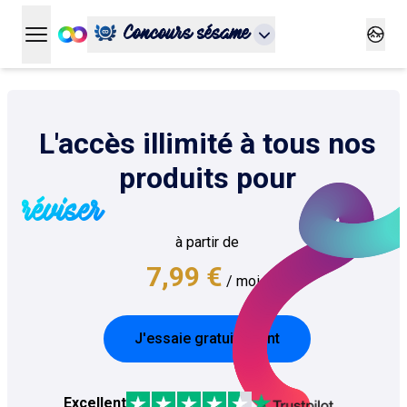
Concours sésame
Ouvrir le menu principal
Ouvrir
L'accès illimité à tous nos
produits pour
réviser
à partir de
7,99 €
/ mois
J'essaie gratuitement
Excellent