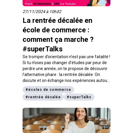
27/11/2024 à 10h32
La rentrée décalée en
école de commerce :
comment ça marche ?
#superTalks
Se tromper d’orientation n’est pas une fatalité !
Si tu n’oses pas changer d’études par peur de
perdre une année, on te propose de découvrir
l’alternative phare : la rentrée décalée. On
discute et on échange nos expériences autour
d’une table ronde, mardi 10 septembre 2024 à
#
écoles de commerce
18 h sur notre chaîne YouTube digiSchool
#
rentrée décalée
#
superTalks
Orientation. Retrouve plus d’infos juste en
dessous !