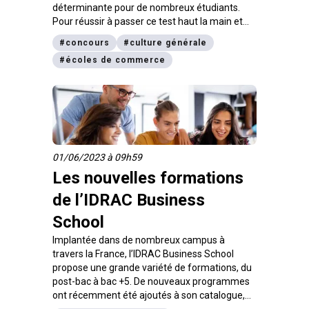
déterminante pour de nombreux étudiants.
Pour réussir à passer ce test haut la main et
concrétiser votre rêve de poursuite d’études
#
concours
#
culture générale
dans une grande école, il n’y a pas de secret : il
#
écoles de commerce
faut réviser.
01/06/2023 à 09h59
Les nouvelles formations
de l’IDRAC Business
School
Implantée dans de nombreux campus à
travers la France, l’IDRAC Business School
propose une grande variété de formations, du
post-bac à bac +5. De nouveaux programmes
ont récemment été ajoutés à son catalogue,
dont des BTS et MBA, qui te permettent