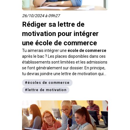
26/10/2024 à 09h27
Rédiger sa lettre de
motivation pour intégrer
une école de commerce
Tu aimerais intégrer une
école de commerce
après le bac ? Les places disponibles dans ces
établissements sont limitées et les admissions
se font généralement sur dossier. En principe,
tu devras joindre une lettre de motivation qui
sera prise en compte lors de la sélection des
#
écoles de commerce
candidats. Afin de mettre toutes les chances
#
lettre de motivation
de ton côté, nous te donnons de précieux
conseils sur la rédaction de cette lettre.