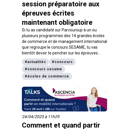
session préparatoire aux
épreuves écrites
maintenant obligatoire
Si tu as candidaté sur Parcoursup à un ou
plusieurs programmes des 14 grandes écoles
de commerce et de management international
que regroupe le concours SESAME, tu vas
bientôt devoir te pencher sur les épreuves
écrites ! Pas de panique, celles-ci se tiendront,
#
actualités
#
concours
mercredi 8 avril, ce qui te laisse encore du
#
concours sesame
temps pour te préparer ! Mais avant cette date,
tu vas devoir passer une session préparatoire
#
écoles de commerce
obligatoire. On t’explique tout ce que tu dois
savoir à ce sujet.
24/04/2025 à 11h29
Comment et quand partir