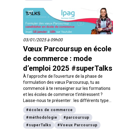
03/01/2025 à 09h00
Vœux Parcoursup en école
de commerce : mode
d’emploi 2025 #superTalks
À l’approche de l’ouverture de la phase de
formulation des vœux Parcoursup, tu as
commencé à te renseigner sur les formations
et les écoles de commerce t’intéressent ?
Laisse-nous te présenter : les différents types
de programmes proposés, comment formuler
#
écoles de commerce
tes vœux et comment avoir un dossier de
#
méthodologie
#
parcoursup
candidature en béton !
#
superTalks
#
Voeux Parcoursup