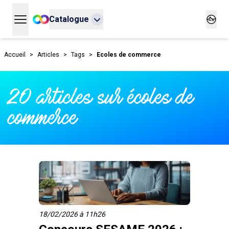
Catalogue
Ouvrir le menu principal
Ouvrir
Accueil
>
Articles
>
Tags
>
Ecoles de commerce
20 articles sur écoles de
commerce
18/02/2026 à 11h26