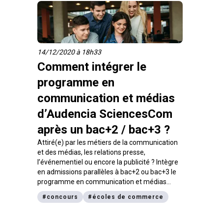
14/12/2020 à 18h33
Comment intégrer le
programme en
communication et médias
d’Audencia SciencesCom
après un bac+2 / bac+3 ?
Attiré(e) par les métiers de la communication
et des médias, les relations presse,
l’événementiel ou encore la publicité ? Intègre
en admissions parallèles à bac+2 ou bac+3 le
programme en communication et médias
d’Audencia SciencesCom. Une formation en 3
#
concours
#
écoles de commerce
ans, délivrant un diplôme bac+5 visé par le
ministère de l’Enseignement Supérieur de la