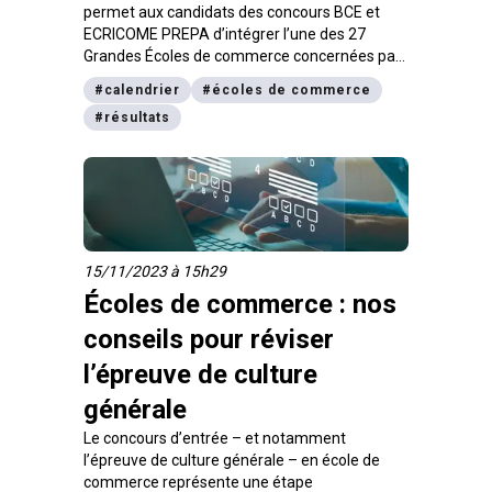
permet aux candidats des
concours BCE
et
ECRICOME PREPA
d’intégrer l’une des 27
Grandes Écoles de commerce concernées par
le dispositif. Récapitulatif des dates du
#
calendrier
#
écoles de commerce
calendrier SIGEM 2024, des étapes de saisie
#
résultats
des choix d’affectation aux résultats attendus
vendredi 13 juillet.
15/11/2023 à 15h29
Écoles de commerce : nos
conseils pour réviser
l’épreuve de culture
générale
Le concours d’entrée – et notamment
l’épreuve de culture générale – en école de
commerce représente une étape