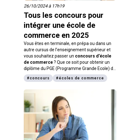
26/10/2024 à 17h19
Tous les concours pour
intégrer une école de
commerce en 2025
Vous êtes en terminale, en prépa ou dans un
autre cursus de l’enseignement supérieur et
vous souhaitez passer un
concours d’école
de commerce
? Que ce soit pour obtenir un
diplôme du PGE (Programme Grande Ecole) de
niveau Bac+5, un BBA (Bachelor of Business
#
concours
#
écoles de commerce
Administration) de niveau Bac+4 ou un
Bachelor de niveau Bac+3, vous devez avant
tout vous renseigner sur les concours d’entrée.
Une procédure bien spécifique est accordée à
chaque concours d’école de commerce. Ainsi,
les épreuves varient, les conditions
d’admissions diffèrent et les coefficients
évoluent selon les établissements. Pour en
savoir plus sur le sujet, suivez notre guide.