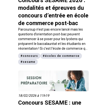
Concours SESAME 2026 :
modalités et épreuves du
concours d’entrée en école
de commerce post-bac
Parcoursup n’est pas encore lancé mais les
questions d’orientation post-bac peuvent
commencer à se poser pour les lycéens qui
préparent le baccalauréat et les étudiants en
réorientation ! Si c’est l’école de commerce qui
t’attire, sache que le concours SESAME est la
#
concours
#
écoles de commerce
porte d’entrée de 14 grandes écoles de
#
sesame
management. On fait le point sur les modalités
du concours SESAME 2026.
18/02/2026 à 11h19
Concours SESAME : une