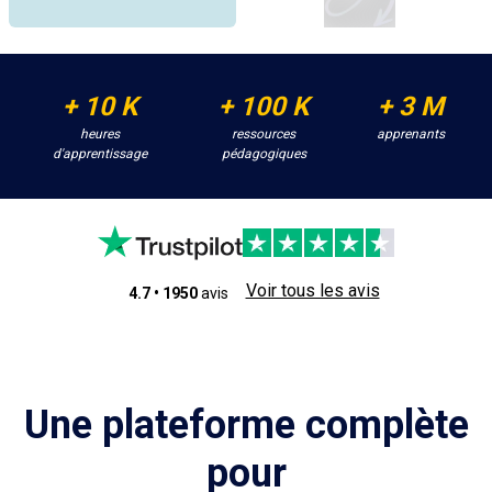
+ 10 K
+ 100 K
+ 3 M
heures
ressources
apprenants
d'apprentissage
pédagogiques
Voir tous les avis
4.7
•
1950
avis
Une plateforme complète
pour