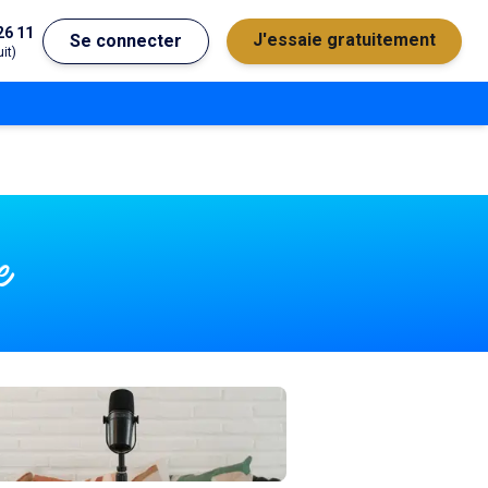
26 11
J'essaie gratuitement
Se connecter
it)
e