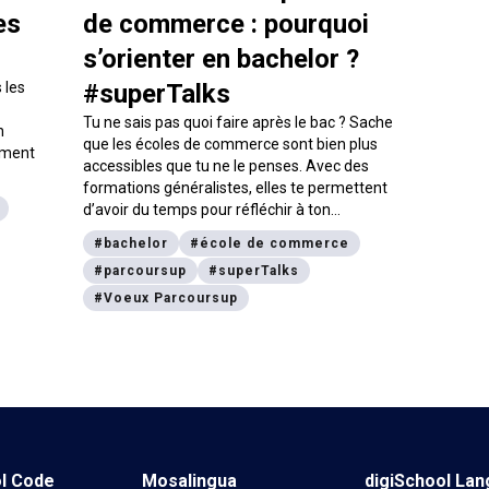
es
de commerce : pourquoi
s’orienter en bachelor ?
 les
#superTalks
Tu ne sais pas quoi faire après le bac ? Sache
n
que les écoles de commerce sont bien plus
mment
accessibles que tu ne le penses. Avec des
formations généralistes, elles te permettent
d’avoir du temps pour réfléchir à ton
orientation. Banque, finance, data analytics,
#
bachelor
#
école de commerce
immobilier, marketing, communication,
#
parcoursup
#
superTalks
ressources humaines ou encore business
developement, laisse-toi tenter !
#
Voeux Parcoursup
ol Code
Mosalingua
digiSchool La