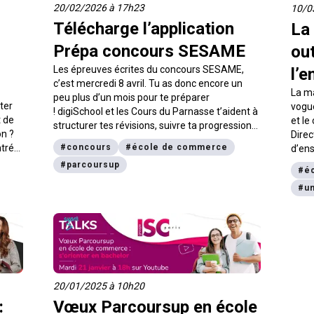
20/02/2026 à 17h23
10/0
Télécharge l’application
La
Prépa concours SESAME
ou
Les épreuves écrites du concours SESAME,
l’
c’est mercredi 8 avril. Tu as donc encore un
La ma
peu plus d’un mois pour te préparer
ter
vogue
! digiSchool et les Cours du Parnasse t’aident à
t de
et le
structurer tes révisions, suivre ta progression
on ?
Direc
et t’entraîner dans les vraies conditions
ntrée
#
concours
#
école de commerce
d’ens
d’examen avec l’application de révisions Prépa
Paris
#
parcoursup
concours SESAME.
#
é
l’esse
#
un
20/01/2025 à 10h20
:
Vœux Parcoursup en école