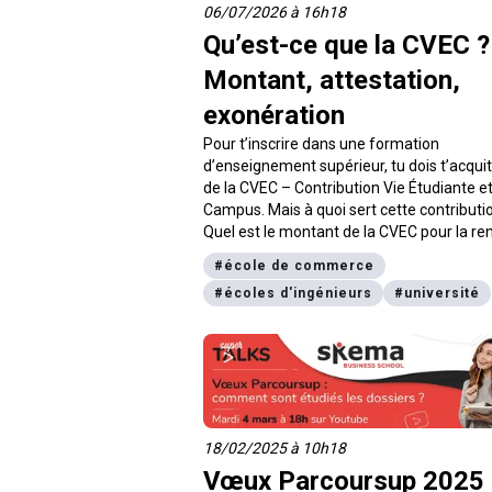
06/07/2026 à 16h18
Qu’est-ce que la CVEC ?
Montant, attestation,
exonération
Pour t’inscrire dans une formation
d’enseignement supérieur, tu dois t’acquit
de la CVEC – Contribution Vie Étudiante e
Campus. Mais à quoi sert cette contributi
Quel est le montant de la CVEC pour la re
universitaire 2026 ? Est-ce que tous les
#
école de commerce
étudiants sont concernés ? digiSchool
#
écoles d'ingénieurs
#
université
t’explique tout sur cette question de vie
étudiante.
18/02/2025 à 10h18
Vœux Parcoursup 2025 