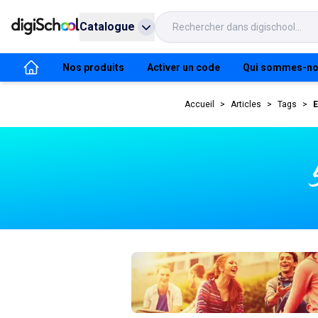
Catalogue
Nos produits
Activer un code
Qui sommes-no
Accueil
>
Articles
>
Tags
>
E