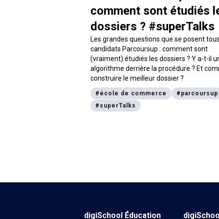
comment sont étudiés l
dossiers ? #superTalks
Les grandes questions que se posent tous
candidats Parcoursup : comment sont
(vraiment) étudiés les dossiers ? Y a-t-il u
algorithme derrière la procédure ? Et co
construire le meilleur dossier ?
#
école de commerce
#
parcoursup
#
superTalks
digiSchool Éducation
digiScho