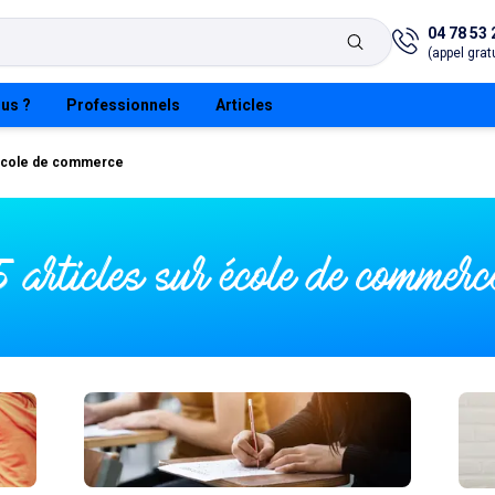
04 78 53 
(appel gratu
us ?
Professionnels
Articles
cole de commerce
5 articles sur école de commerc