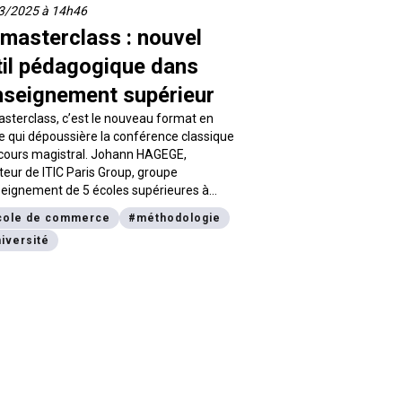
3/2025 à 14h46
 masterclass : nouvel
til pédagogique dans
enseignement supérieur
sterclass, c’est le nouveau format en
 qui dépoussière la conférence classique
 cours magistral. Johann HAGEGE,
teur de ITIC Paris Group, groupe
eignement de 5 écoles supérieures à
, te présente lors de cette interview
cole de commerce
#
méthodologie
ntiel à savoir sur le sujet !
iversité