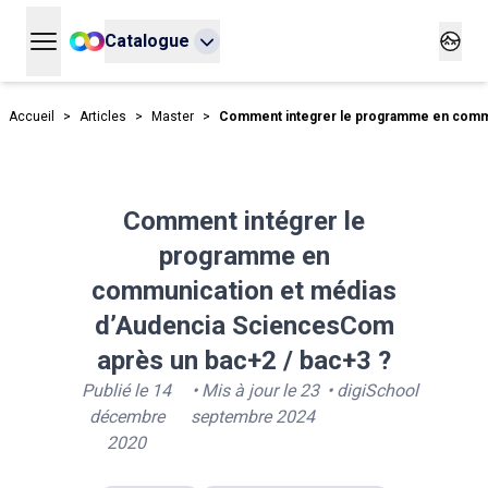
Catalogue
Ouvrir le menu principal
Ouvrir
Accueil
>
Articles
>
Master
>
Comment integrer le programme en commu
Comment intégrer le
programme en
communication et médias
d’Audencia SciencesCom
après un bac+2 / bac+3 ?
Publié le
14
• Mis à jour le
23
•
digiSchool
décembre
septembre 2024
2020