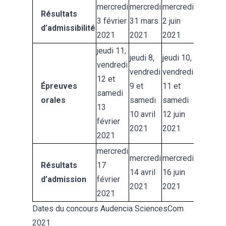
mercredi
mercredi
mercredi
Résultats
3 février
31 mars
2 juin
d’admissibilité
2021
2021
2021
jeudi 11,
jeudi 8,
jeudi 10,
vendredi
vendredi
vendredi
12 et
Épreuves
9 et
11 et
samedi
orales
samedi
samedi
13
10 avril
12 juin
février
2021
2021
2021
mercredi
mercredi
mercredi
Résultats
17
14 avril
16 juin
d’admission
février
2021
2021
2021
Dates du concours Audencia SciencesCom
2021