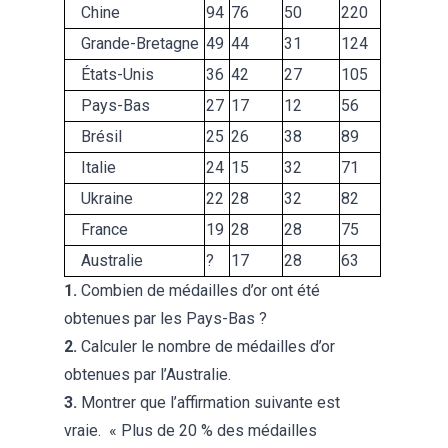
Chine
94
76
50
220
Grande-Bretagne
49
44
31
124
États-Unis
36
42
27
105
Pays-Bas
27
17
12
56
Brésil
25
26
38
89
Italie
24
15
32
71
Ukraine
22
28
32
82
France
19
28
28
75
Australie
?
17
28
63
1.
Combien de médailles d’or ont été
obtenues par les Pays-Bas ?
2.
Calculer le nombre de médailles d’or
obtenues par l’Australie.
3.
Montrer que l’affirmation suivante est
vraie. « Plus de 20 % des médailles