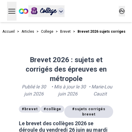
Collège
Ouvrir le menu principal
Ouvrir
Accueil
>
Articles
>
College
>
Brevet
>
Brevet 2026 sujets corriges
Brevet 2026 : sujets et
corrigés des épreuves en
métropole
Publié le
30
• Mis à jour le
30
•
Marie-Lou
juin 2026
juin 2026
Cauzit
#
brevet
#
collège
#
sujets corrigés
brevet
Le brevet des collèges 2026 se
déroule du vendredi 26 juin au mardi