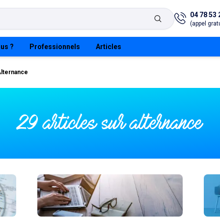
04 78 53 
(appel gratu
us ?
Professionnels
Articles
lternance
29 articles sur alternance