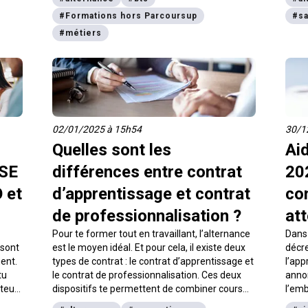
nombreux débouchés en sortie d’études !
contr
#
Formations hors Parcoursup
#
sa
inqui
salai
#
métiers
t’exp
02/01/2025 à 15h54
30/1
Quelles sont les
Aid
RSE
différences entre contrat
202
 et
d’apprentissage et contrat
co
de professionnalisation ?
att
Pour te former tout en travaillant, l’alternance
Dans 
 sont
est le moyen idéal. Et pour cela, il existe deux
décre
ent.
types de contrat : le contrat d’apprentissage et
l’app
tu
le contrat de professionnalisation. Ces deux
annon
teurs
dispositifs te permettent de combiner cours
l’em
opose
théoriques et expérience en entreprise. Mais
emplo