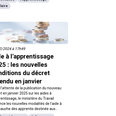
at d’apprentissage qui suscite des
laire
études. Quelles conséquences sur le
re des apprentis dès le 1er mars ? On
lique.
2/2024 à 17h49
e à l’apprentissage
5 : les nouvelles
nditions du décret
endu en janvier
l’attente de la publication du nouveau
t en janvier 2025 sur les aides à
rentissage, le ministère du Travail
ce les nouvelles modalités de l’aide à
bauche des apprentis destinée aux
yeurs qui recrutent un alternant :