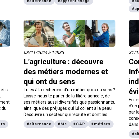
#
alternance
#
apprentissage
#
ai
attention, ils ne s’adressent pas aux mêmes
monta
#
a
publics et ne fonctionnent pas de la même
entre
manière. On décrypte tout pour toi !
chan
08/11/2024 à 14h33
31/1
L’agriculture : découvre
Co
des métiers modernes et
In
qui ont du sens
ind
défis
Tu es à la recherche d’un métier qui a du sens ?
évi
:
Laisse-nous te parler de la filière agricole, de
En r
nement
ses métiers aussi diversifiés que passionnants,
d’un 
t du
ainsi que des préjugés qui lui collent à la peau.
par l
Découvre un secteur qui recrute et dont les
conse
i lui
opportunités professionnelles sont bien plus
ers
#
alternance
#
bts
#
CAP
#
métiers
dans 
crute
vastes que tu ne le penses.
pas c
#
al
d’un 