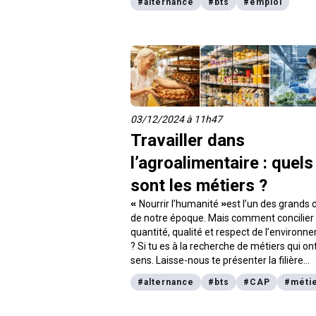
#
alternance
#
bts
#
emploi
Stephenson Formation dès la rentrée
prochaine ! Caroline Marmu, directrice
pédagogique, nous explique.
03/12/2024 à 11h47
Travailler dans
l’agroalimentaire : quels
sont les métiers ?
«
Nourrir l’humanité
»
est l’un des grands 
de notre époque. Mais comment concilier 
quantité, qualité et respect de l’environ
? Si tu es à la recherche de métiers qui on
sens. Laisse-nous te présenter la filière
agroalimentaire, mais aussi les préjugés qu
#
alternance
#
bts
#
CAP
#
méti
sont associés. Découvre un secteur qui re
et dont les opportunités professionnelles