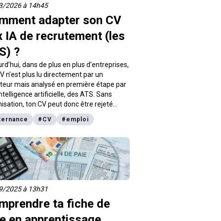
3/2026 à 14h45
mment adapter son CV
 IA de recrutement (les
S) ?
rd’hui, dans de plus en plus d’entreprises,
V n’est plus lu directement par un
teur mais analysé en première étape par
ntelligence artificielle, des ATS. Sans
isation, ton CV peut donc être rejeté
matiquement même si ton profil semble
ternance
#
CV
#
emploi
r à l’annonce à laquelle tu réponds.
rendre le fonctionnement de ces
iels est devenu indispensable pour
cher un entretien. C’est ce qu’on
lique dans cet article.
9/2025 à 13h31
mprendre ta fiche de
ie en apprentissage