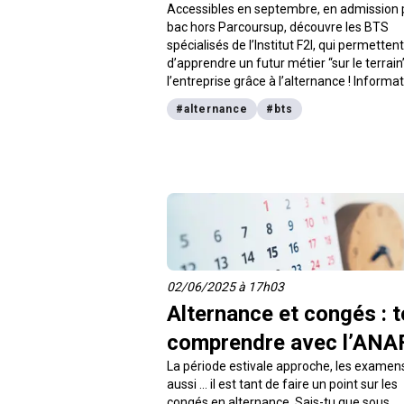
Accessibles en septembre, en admission 
bac hors Parcoursup, découvre les BTS
spécialisés de l’Institut F2I, qui permetten
d’apprendre un futur métier “sur le terrain
l’entreprise grâce à l’alternance ! Informa
et commerce au programme pour se for
#
alternance
#
bts
en 2 ans à des métiers d’avenir et booster
carrière !
02/06/2025 à 17h03
Alternance et congés : t
comprendre avec l’ANA
La période estivale approche, les examen
aussi … il est tant de faire un point sur les
congés en alternance. Sais-tu que sous