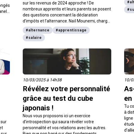
#
al
sur les revenus de 2024 approche ! De
congés
nombreux apprentis et leurs parents se posent
#
s
anel
des questions concernant la déclaration
e à
d’impôts et l’alternance. Naïl Mounemi, chargé
ce,
d’ingénierie juridique et de plaidoyer à l’ANAF
des
#
alternance
#
apprentissage
(Association des Apprentis de France), a
#
salaire
répondu à nos questions sur la déclaration
d’impôts en tant qu’apprenti.
10/03/2025 à 14h38
10/0
Révélez votre personnalité
As-
grâce au test du cube
en 
japonais !
Tu co
à dis
Nous vous proposons ici un exercice
ligne
 sur
d’introspection qui saura révéler votre
étude
et
personnalité et vos relations avec les autres.
d’all
 sur
Bien que non basé sur des fondements