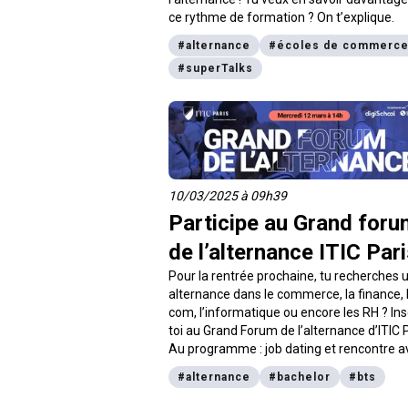
ce rythme de formation ? On t’explique.
#
alternance
#
écoles de commerc
#
superTalks
10/03/2025 à 09h39
Participe au Grand foru
de l’alternance ITIC Par
Pour la rentrée prochaine, tu recherches 
alternance dans le commerce, la finance, 
com, l’informatique ou encore les RH ? Ins
toi au Grand Forum de l’alternance d’ITIC P
Au programme : job dating et rencontre a
des entreprises qui recrutent !
#
alternance
#
bachelor
#
bts