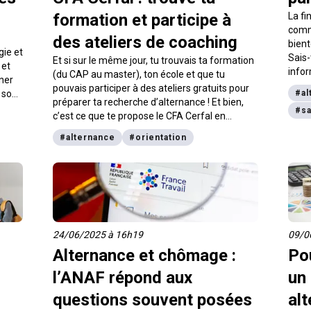
formation et participe à
La fi
comm
des ateliers de coaching
bient
gie et
Sais-
Et si sur le même jour, tu trouvais ta formation
 et
infor
(du CAP au master), ton école et que tu
ner
Décry
pouvais participer à des ateliers gratuits pour
r son
#
al
préparer ta recherche d’alternance ! Et bien,
#
sa
c’est ce que te propose le CFA Cerfal en
participant au Salon Alternance 360, samedi
#
alternance
#
orientation
21 mars à Paris (17e). On t’explique !
24/06/2025 à 16h19
09/0
Alternance et chômage :
Po
l’ANAF répond aux
un
questions souvent posées
al