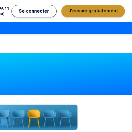
26 11
J'essaie gratuitement
Se connecter
it)