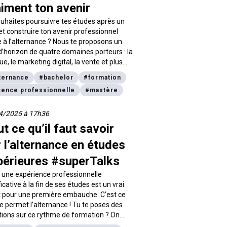
iment ton avenir
uhaites poursuivre tes études après un
t construire ton avenir professionnel
 à l’alternance ? Nous te proposons un
d’horizon de quatre domaines porteurs : la
e, le marketing digital, la vente et plus
lement la stratégie d’entreprise. Tu
ternance
#
bachelor
#
formation
vriras pour chacun d’eux : les enjeux
cence professionnelle
#
mastère
ls, les formations et les débouchés
bles. En bonus : on te propose un focus
es avantages de l’alternance et des
4/2025 à 17h36
ils pour réussir ta recherche d’entreprise
t ce qu’il faut savoir
e aux méthodes de Stephenson
 l’alternance en études
ation.
périeures #superTalks
 une expérience professionnelle
ficative à la fin de ses études est un vrai
t pour une première embauche. C’est ce
e permet l’alternance ! Tu te poses des
ions sur ce rythme de formation ? On
nd l’essentiel à savoir.