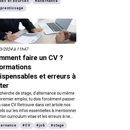
des et bourses
#
alternance
nt de l’aide, profil des apprenants et
pprentissage
prises concernées : zoom ici sur ce qui va
ger.
0/2024 à 11h47
mment faire un CV ?
formations
ispensables et erreurs à
ter
echerche de stage, d’alternance ou même
premier emploi, tu dois forcément passer
a case CV. Retrouve dans cet article nos
ils sur les infos essentielles à mentionner
ton curriculum vitae et les erreurs à ne
ommettre si tu veux retenir l’attention
ternance
#
CV
#
job
#
stage
recruteur sur ta candidature.