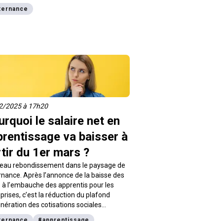
ssionnelle en entreprise. Mais savais-tu
ternance
t’est possible de faire à la fois de l’e-
ing en alternance ? Cette formule
ante, proposée par ITIC Paris, présente
ombreux avantages.
2/2025 à 17h20
rquoi le salaire net en
prentissage va baisser à
tir du 1er mars ?
eau rebondissement dans le paysage de
ernance. Après l’annonce de la baisse des
 à l’embauche des apprentis pour les
prises, c’est la réduction du plafond
nération des cotisations sociales
iales sur le salaire des apprentis en
ternance
#
apprentissage