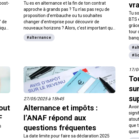
post-
Tu es en alternance et la fin de ton contrat
vra
approche à grands pas ? Tu n’as pas reçu de
Tu so
t
proposition d’embauche ou tu souhaites
BTS e
” de
changer d’entreprise pour découvrir de
grâce
tique
nouveaux horizons ? Alors, c’est important que
tour 
mer
tu te renseignes sur tes droits au chômage, car
#
alternance
banqu
 ta
tu peux en bénéficier sous certaines
globa
conditions. On t’explique.
#
al
décou
#
li
actue
possi
sur l
17/0
conse
Tou
grâc
sur
Form
su
27/05/2025 à 15h45
out
Alternance et impôts :
Avoir
signi
F
l’ANAF répond aux
atou
que t
s
questions fréquentes
quest
La date limite pour faire sa déclaration 2025
repre