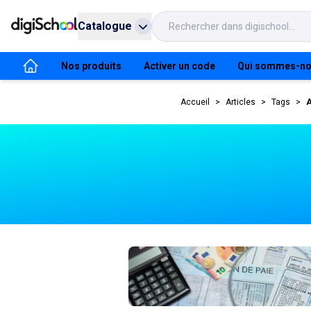
Catalogue
Nos produits
Activer un code
Qui sommes-no
Accueil
>
Articles
>
Tags
>
A