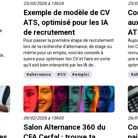
23/03/2026 à 15h24
23/0
Exemple de modèle de CV
Co
ATS, optimisé pour les IA
aux
Le
de recrutement
AT
Pour passer la première étape de recrutement
Aujou
lors de ta recherche d’alternance, de stage ou
ton C
même pour un emploi, voici les conseils à
recru
la
suivre pour optimiser ton CV et faire en sorte
une i
juin
qu’il soit bien interprété par les IA de
optim
2026
recrutement. Tu as aussi un exemple de
auto
ontrat
#
alternance
#
CV
#
emploi
#
al
modèle de CV ATS pour t’inspirer sur les
colle
éléments à faire apparaitre.
Comp
logic
décro
t’exp
09/02/2026 à 15h03
26/0
:
Salon Alternance 360 du
Co
tes
CFA Cerfal : trouve ta
pa