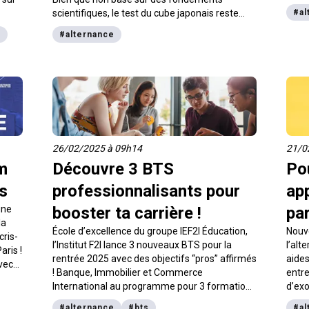
profe
scientifiques, le test du cube japonais reste
#
al
qu’il 
néanmoins un bon outil de développement
learn
e
#
alternance
personnel et de réflexion sur soi-même. Alors,
innov
détendez-vous, laissez-vous guider et lancez-
de n
vous dans ce test de projection mentale.
26/02/2025 à 09h14
21/0
m
Découvre 3 BTS
Pou
is
professionnalisants pour
ap
une
booster ta carrière !
par
la
École d’excellence du groupe IEF2I Éducation,
Nouv
cris-
l’Institut F2I lance 3 nouveaux BTS pour la
l’alt
aris !
rentrée 2025 avec des objectifs “pros” affirmés
aides
vec
! Banque, Immobilier et Commerce
entre
International au programme pour 3 formations
d’exo
professionnalisantes en 2 ans avec de
salar
#
alternance
#
bts
#
al