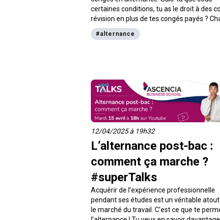
certaines conditions, tu as le droit à des 
révision en plus de tes congés payés ? Ch
Poupeau, chargée de mission pédagogiqu
#
alternance
l’ANAF, Association des Apprentis de Fran
répond aux questions fréquentes autour 
congés pour les apprentis.
12/04/2025 à 19h32
L’alternance post-bac :
comment ça marche ?
#superTalks
Acquérir de l’expérience professionnelle
pendant ses études est un véritable atout
le marché du travail. C’est ce que te perm
l’alternance ! Tu veux en savoir davantage