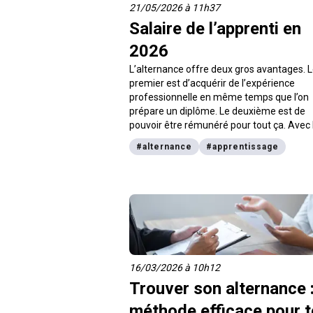
21/05/2026 à 11h37
Salaire de l’apprenti en
2026
L’alternance offre deux gros avantages. 
premier est d’acquérir de l’expérience
professionnelle en même temps que l’on
prépare un diplôme. Le deuxième est de
pouvoir être rémunéré pour tout ça. Avec 
nouvelle hausse du SMIC de 2,41% au 1er 
#
alternance
#
apprentissage
2026, quel est le salaire d’un apprenti en 
? Détails et montants selon ton type de c
en alternance.
16/03/2026 à 10h12
Trouver son alternance 
méthode efficace pour 