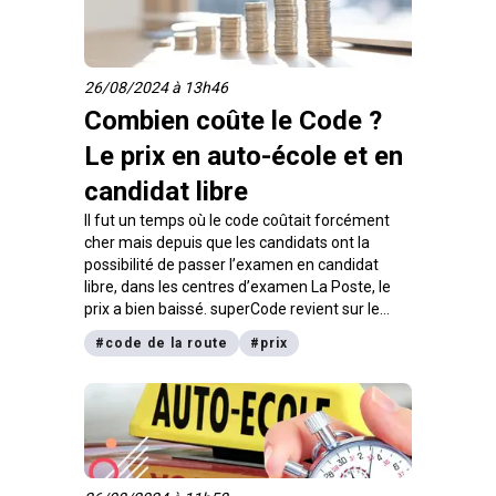
26/08/2024 à 13h46
Combien coûte le Code ?
Le prix en auto-école et en
candidat libre
Il fut un temps où le code coûtait forcément
cher mais depuis que les candidats ont la
possibilité de passer l’examen en candidat
libre, dans les centres d’examen La Poste, le
prix a bien baissé. superCode revient sur le
tarif de chacune des méthodes : le prix du code
#
code de la route
#
prix
en passant par une auto-école et le prix du
code en le passant en candidat libre.