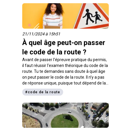
toute légalité et contribuer à la protection de
l’environnement.
21/11/2024 à 15h51
À quel âge peut-on passer
le code de la route ?
Avant de passer l’épreuve pratique du permis,
il faut réussir l’examen théorique du code de la
route. Tu te demandes sans doute à quel âge
on peut passer le code de la route. Il n’y a pas
de réponse unique, puisque tout dépend de la
formule que tu choisis pour ta formation. Ainsi,
#
code de la route
il faut être âgé d’au moins 17 ans pour une
formation de type classique, tandis que
l’examen théorique peut être passé à partir de
15 ans dans le cadre de la conduite
accompagnée. Dans cet article, nous allons
voir en détail quels sont les critères liés à l’âge
pour passer le code de la route, en fonction de