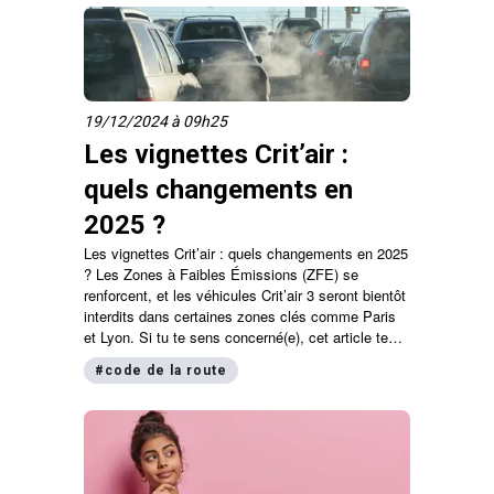
19/12/2024 à 09h25
Les vignettes Crit’air :
quels changements en
2025 ?
Les vignettes Crit’air : quels changements en 2025
? Les Zones à Faibles Émissions (ZFE) se
renforcent, et les véhicules Crit’air 3 seront bientôt
interdits dans certaines zones clés comme Paris
et Lyon. Si tu te sens concerné(e), cet article te
donne toutes les informations essentielles sur les
#
code de la route
vignettes Crit’air et sur les nouvelles règles à
connaître.