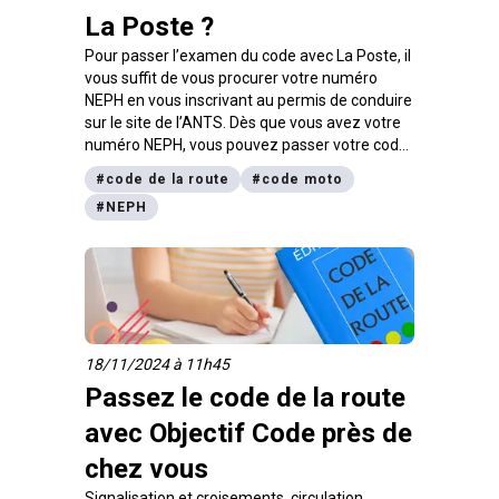
La Poste ?
Pour passer l’examen du code avec La Poste, il
vous suffit de vous procurer votre numéro
NEPH en vous inscrivant au permis de conduire
sur le site de l’ANTS. Dès que vous avez votre
numéro NEPH, vous pouvez passer votre code
de la route en choisissant parmi des milliers de
#
code de la route
#
code moto
sessions disponibles, partout en France, dans
#
NEPH
les centres d’examen La Poste. Mais pourquoi
passer le code avec La Poste ? Et comment
s’inscrire ? C’est ce que nous vous proposons
de découvrir ci-dessous.
18/11/2024 à 11h45
Passez le code de la route
avec Objectif Code près de
chez vous
Signalisation et croisements, circulation,