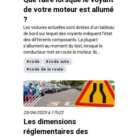
de votre moteur est allumé
?
Les voitures actuelles sont dotées d’un tableau
de bord sur lequel des voyants indiquent l’état
des différents composants. La plupart
s’allument au moment du test, lorsque le
conducteur met en route le moteur. Ils
s’éteignent lorsque tout est en ordre, à
#
code
#
code auto
l’exception des voyants de feux, qui s’allument
#
code de la route
lorsque vous mettez en marche l’éclairage
extérieur de la voiture. Il existe trois catégories
de voyants : pour l’alarme, pour l’alerte et pour
les feux. On trouve en particulier le voyant
moteur. Mais alors que faire lorsque le voyant
de votre moteur est allumé… en orange ou en
rouge ?
23/04/2025 à 17h22
Les dimensions
réglementaires des