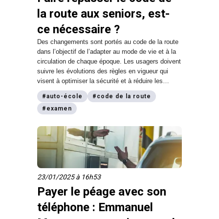
la route aux seniors, est-
ce nécessaire ?
Des changements sont portés au code de la route
dans l’objectif de l’adapter au mode de vie et à la
circulation de chaque époque. Les usagers doivent
suivre les évolutions des règles en vigueur qui
visent à optimiser la sécurité et à réduire les
soucis, tels que les embouteillages et les
#
auto-école
#
code de la route
accidents. La question légitime qui se pose
#
examen
concerne l’aptitude des conducteurs âgés à
maîtriser ces changements, pour qu’ils n’aient pas
de problème au volant. digiSchool t’explique tout !
23/01/2025 à 16h53
Payer le péage avec son
téléphone : Emmanuel