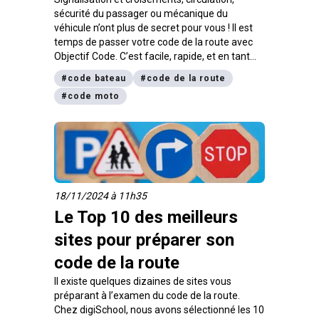
sécurité du passager ou mécanique du
véhicule n’ont plus de secret pour vous ! Il est
temps de passer votre code de la route avec
Objectif Code. C’est facile, rapide, et en tant
que candidat libre, vous bénéficiez d’un tarif
#
code bateau
#
code de la route
très attractif de 30€. On vous explique la
#
code moto
marche à suivre !
18/11/2024 à 11h35
Le Top 10 des meilleurs
sites pour préparer son
code de la route
Il existe quelques dizaines de sites vous
préparant à l’examen du code de la route.
Chez digiSchool, nous avons sélectionné les 10