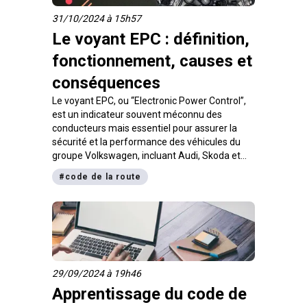
31/10/2024 à 15h57
Le voyant EPC : définition,
fonctionnement, causes et
conséquences
Le voyant EPC, ou “Electronic Power Control”,
est un indicateur souvent méconnu des
conducteurs mais essentiel pour assurer la
sécurité et la performance des véhicules du
groupe Volkswagen, incluant Audi, Skoda et
Seat. Lorsqu’il s’allume sur le tableau de bord, il
#
code de la route
peut signaler diverses défaillances, allant du
moteur aux systèmes de freinage et de
direction. Comprendre son fonctionnement et
ses implications peut éviter des réparations
coûteuses et même des accidents. Dans cet
article, découvrez ce qu’est le voyant EPC,
comment il fonctionne, les causes fréquentes
29/09/2024 à 19h46
de son allumage et les conseils à suivre pour
Apprentissage du code de
rester en sécurité au volant.