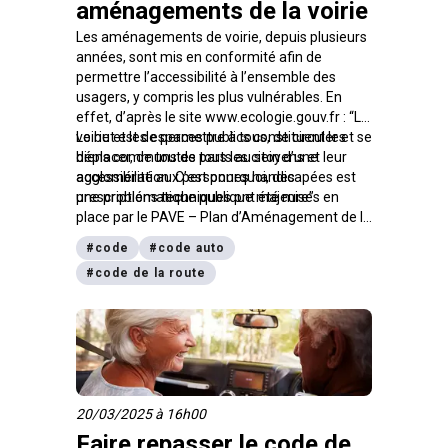
aménagements de la voirie
Les aménagements de voirie, depuis plusieurs
années, sont mis en conformité afin de
permettre l’accessibilité à l’ensemble des
usagers, y compris les plus vulnérables. En
effet, d’après le site www.ecologie.gouv.fr : “La
voirie et les espaces publics constituent les
Le but est de permettre à tous, de circuler et se
biens communs de tous les citoyens et leur
déplacer, de toutes parts au sein d’une
accessibilité aux personnes handicapées est
agglomération. C’est pourquoi, des
une problématique publique majeure”.
prescriptions techniques ont été mises en
place par le PAVE – Plan d’Aménagement de la
Voirie et des Espaces publics. La hauteur des
#
code
#
code auto
trottoirs, la dimension des passages piétons,
#
code de la route
les paliers de repos, et bien d’autres, devraient
faciliter la vie de beaucoup d’ici aux années à
venir.
20/03/2025 à 16h00
Faire repasser le code de