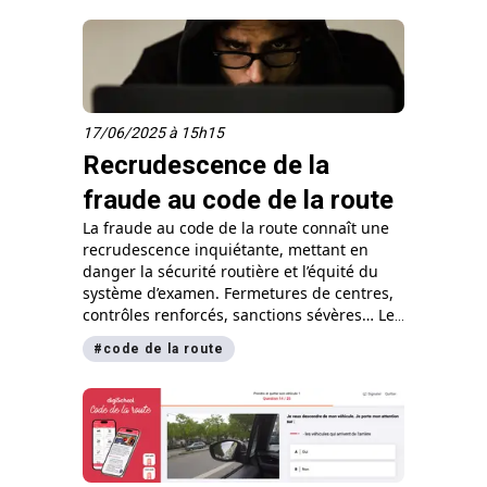
pas.
17/06/2025 à 15h15
Recrudescence de la
fraude au code de la route
La fraude au code de la route connaît une
recrudescence inquiétante, mettant en
danger la sécurité routière et l’équité du
système d’examen. Fermetures de centres,
contrôles renforcés, sanctions sévères… Les
autorités luttent activement contre ce
#
code de la route
phénomène. Dans cet article, découvrez les
différentes formes de fraude, les
conséquences juridiques et nos conseils
pour réussir votre code de la route en toute
légalité, avec des ressources fiables et
accessibles sur digischool.fr.