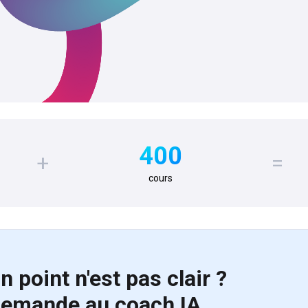
400
+
=
cours
n point n'est pas clair ?
emande au coach IA