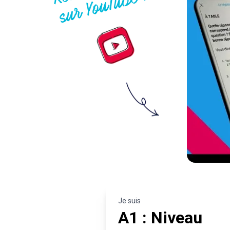
t
!
Je suis
A1 : Niveau