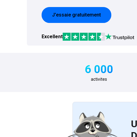
J'essaie gratuitement
Excellent
6 000
activites
U
D