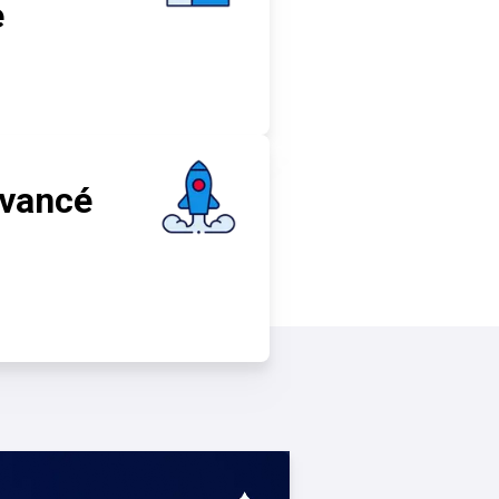
e
avancé