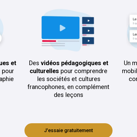
ues et
Des
vidéos pédagogiques et
Un 
s
pour
culturelles
pour comprendre
mobil
raphie
les sociétés et cultures
co
francophones, en complément
des leçons
J'essaie gratuitement