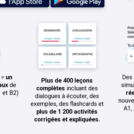
Des 
n =
un
Plus de 400 leçons
simu
aux
de
complètes
incluant des
rée
1 et B2)
dialogues à écouter, des
nouve
exemples, des flashcards et
A1,
plus de 1 200 activités
corrigées et expliquées.