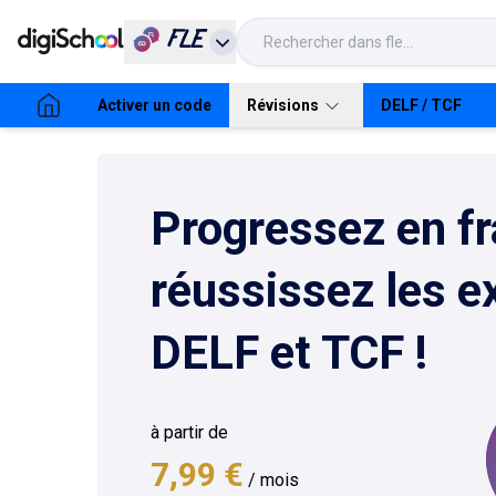
FLE
Activer un code
Révisions
DELF / TCF
Progressez en fr
A1 : Niveau Découverte
réussissez les 
Conjugueur
A2 : Niveau Intermédiaire
DELF et TCF !
B1 : Niveau Indépendant
B2 : Niveau Avancé
à partir de
7,99 €
/ mois