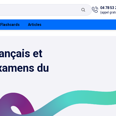
04 78 53 
(appel gratu
Flashcards
Articles
ançais et
examens du