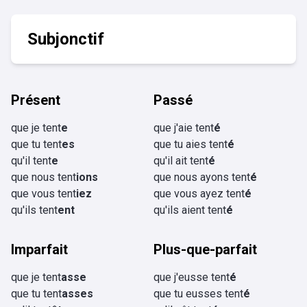
Subjonctif
Présent
Passé
que je tent
e
que j'aie tent
é
que tu tent
es
que tu aies tent
é
qu'il tent
e
qu'il ait tent
é
que nous tent
ions
que nous ayons tent
é
que vous tent
iez
que vous ayez tent
é
qu'ils tent
ent
qu'ils aient tent
é
Imparfait
Plus-que-parfait
que je tent
asse
que j'eusse tent
é
que tu tent
asses
que tu eusses tent
é