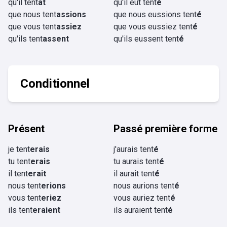
qu'il tent
ât
qu'il eût tent
é
que nous tent
assions
que nous eussions tent
é
que vous tent
assiez
que vous eussiez tent
é
qu'ils tent
assent
qu'ils eussent tent
é
Conditionnel
Présent
Passé première forme
je tent
erais
j'aurais tent
é
tu tent
erais
tu aurais tent
é
il tent
erait
il aurait tent
é
nous tent
erions
nous aurions tent
é
vous tent
eriez
vous auriez tent
é
ils tent
eraient
ils auraient tent
é