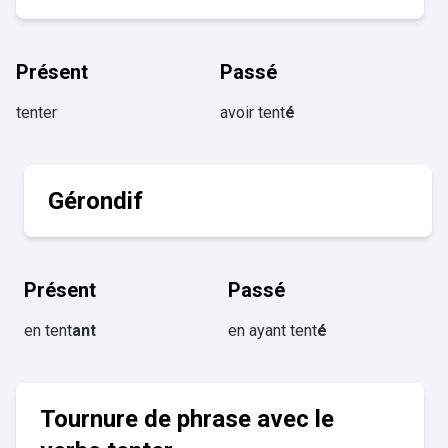
Présent
Passé
tenter
avoir tent
é
Gérondif
Présent
Passé
en tent
ant
en ayant tent
é
Tournure de phrase avec le