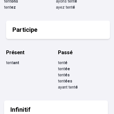
tent
ons
ayons tent
é
tent
ez
ayez tent
é
Participe
Présent
Passé
tent
ant
tent
é
tent
ée
tent
és
tent
ées
ayant tent
é
Infinitif