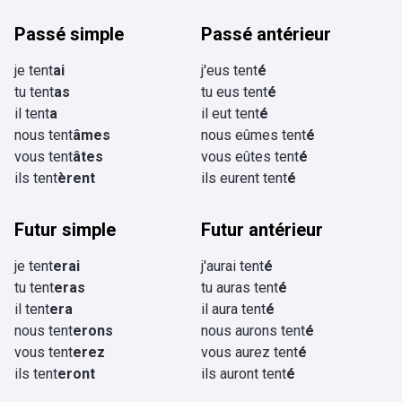
Passé simple
Passé antérieur
je tent
ai
j'eus tent
é
tu tent
as
tu eus tent
é
il tent
a
il eut tent
é
nous tent
âmes
nous eûmes tent
é
vous tent
âtes
vous eûtes tent
é
ils tent
èrent
ils eurent tent
é
Futur simple
Futur antérieur
je tent
erai
j'aurai tent
é
tu tent
eras
tu auras tent
é
il tent
era
il aura tent
é
nous tent
erons
nous aurons tent
é
vous tent
erez
vous aurez tent
é
ils tent
eront
ils auront tent
é