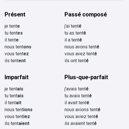
Présent
Passé composé
je tent
e
j'ai tent
é
tu tent
es
tu as tent
é
il tent
e
il a tent
é
nous tent
ons
nous avons tent
é
vous tent
ez
vous avez tent
é
ils tent
ent
ils ont tent
é
Imparfait
Plus-que-parfait
je tent
ais
j'avais tent
é
tu tent
ais
tu avais tent
é
il tent
ait
il avait tent
é
nous tent
ions
nous avions tent
é
vous tent
iez
vous aviez tent
é
ils tent
aient
ils avaient tent
é