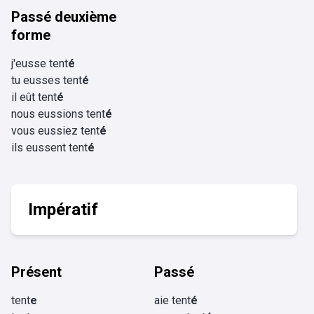
Passé deuxième
forme
j'eusse tent
é
tu eusses tent
é
il eût tent
é
nous eussions tent
é
vous eussiez tent
é
ils eussent tent
é
Impératif
Présent
Passé
tent
e
aie tent
é