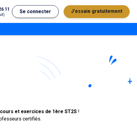
26 11
J'essaie gratuitement
Se connecter
it)
érale
Dates des salons, JPO,
Bac général
concours...
MG
Bac technologique
2D
cours et exercices de 1ère ST2S
!
fesseurs certifiés.
2S