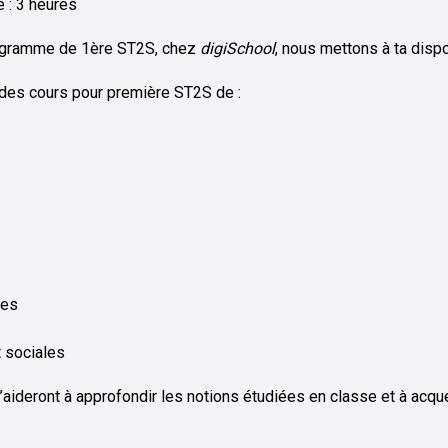
é : 3 heures
programme de 1ère ST2S, chez
digiSchool
, nous mettons à ta dispo
 des cours pour première ST2S de :
nes
t sociales
’aideront à approfondir les notions étudiées en classe et à acq