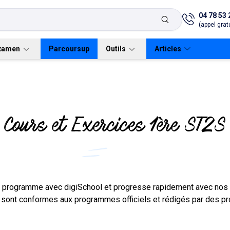
04 78 53 
(appel gratu
xamen
Parcoursup
Outils
Articles
Cours et Exercices 1ère ST2S
Première générale
Verbes irréguliers
Bac général
Lycées
Bac général
Terminale gén
anglais
Première STMG
Bac technologique
Bac technologique
Terminale ST
Conjugueur
Première STI2D
Terminale STI
Première STL
Flashcards
Terminale STL
n programme avec digiSchool et progresse rapidement avec nos
sont conformes aux programmes officiels et rédigés par des pro
Première ST2S
Terminale ST