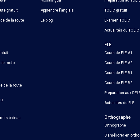
oute
Mosalingua
Préparation au TOEI
ute gratuit
Apprendre l'anglais
TOEIC gratuit
de de la route
Le blog
Examen TOEIC
Actualités du TOEIC
o
FLE
atuit
Cours de FLE A1
ode moto
Cours de FLE A2
Cours de FLE B1
Cours de FLE B2
e de la route
Préparation aux DELF
au
Actualités du FLE
Orthographe
ermis bateau
Orthographe
S'améliorer en orth