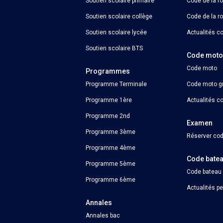
Soutien scolaire primaire
Code de la r
Soutien scolaire collège
Code de la ro
Soutien scolaire lycée
Actualités co
Soutien scolaire BTS
Code mot
Code moto
Programmes
Programme Terminale
Code moto gr
Programme 1ère
Actualités c
Programme 2nd
Examen
Programme 3ème
Réserver cod
Programme 4ème
Code bate
Programme 5ème
Code bateau
Programme 6ème
Actualités p
Annales
Annales bac