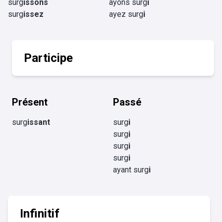
surg
issons
ayons surg
i
surg
issez
ayez surg
i
Participe
Présent
Passé
surg
issant
surg
i
surg
i
surg
i
surg
i
ayant surg
i
Infinitif