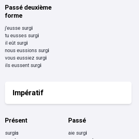
Passé deuxième
forme
j'eusse surg
i
tu eusses surg
i
il eût surg
i
nous eussions surg
i
vous eussiez surg
i
ils eussent surg
i
Impératif
Présent
Passé
surg
is
aie surg
i