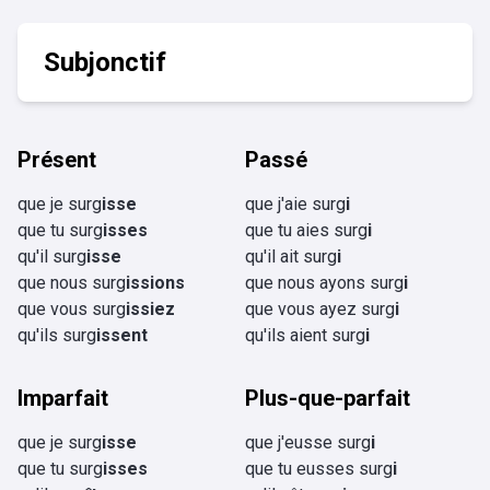
Subjonctif
Présent
Passé
que je surg
isse
que j'aie surg
i
que tu surg
isses
que tu aies surg
i
qu'il surg
isse
qu'il ait surg
i
que nous surg
issions
que nous ayons surg
i
que vous surg
issiez
que vous ayez surg
i
qu'ils surg
issent
qu'ils aient surg
i
Imparfait
Plus-que-parfait
que je surg
isse
que j'eusse surg
i
que tu surg
isses
que tu eusses surg
i