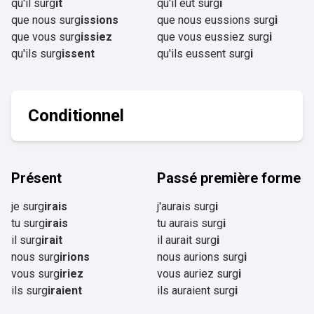
qu'il surg
ît
qu'il eût surg
i
que nous surg
issions
que nous eussions surg
i
que vous surg
issiez
que vous eussiez surg
i
qu'ils surg
issent
qu'ils eussent surg
i
Conditionnel
Présent
Passé première forme
je surg
irais
j'aurais surg
i
tu surg
irais
tu aurais surg
i
il surg
irait
il aurait surg
i
nous surg
irions
nous aurions surg
i
vous surg
iriez
vous auriez surg
i
ils surg
iraient
ils auraient surg
i