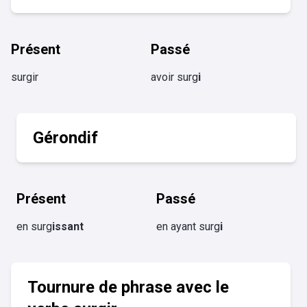
Présent
Passé
surgir
avoir surg
i
Gérondif
Présent
Passé
en surg
issant
en ayant surg
i
Tournure de phrase avec le