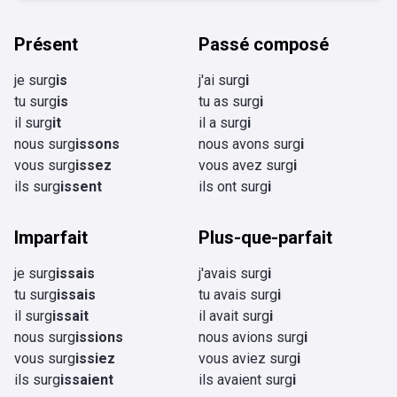
Présent
Passé composé
je surg
is
j'ai surg
i
tu surg
is
tu as surg
i
il surg
it
il a surg
i
nous surg
issons
nous avons surg
i
vous surg
issez
vous avez surg
i
ils surg
issent
ils ont surg
i
Imparfait
Plus-que-parfait
je surg
issais
j'avais surg
i
tu surg
issais
tu avais surg
i
il surg
issait
il avait surg
i
nous surg
issions
nous avions surg
i
vous surg
issiez
vous aviez surg
i
ils surg
issaient
ils avaient surg
i