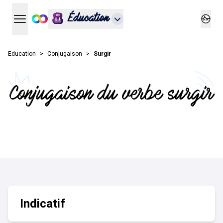
Éducation
Ouvrir le menu principal
Ouvrir
Education
Conjugaison
Surgir
Conjugaison du verbe surgir
Indicatif