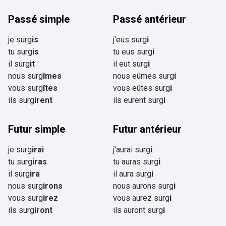
Passé simple
Passé antérieur
je surg
is
j'eus surg
i
tu surg
is
tu eus surg
i
il surg
it
il eut surg
i
nous surg
îmes
nous eûmes surg
i
vous surg
îtes
vous eûtes surg
i
ils surg
irent
ils eurent surg
i
Futur simple
Futur antérieur
je surg
irai
j'aurai surg
i
tu surg
iras
tu auras surg
i
il surg
ira
il aura surg
i
nous surg
irons
nous aurons surg
i
vous surg
irez
vous aurez surg
i
ils surg
iront
ils auront surg
i