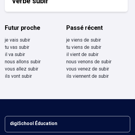
verbe subir
Futur proche
Passé récent
je vais subir
je viens de subir
tu vas subir
tu viens de subir
il va subir
il vient de subir
nous allons subir
nous venons de subir
vous allez subir
vous venez de subir
ils vont subir
ils viennent de subir
digiSchool Éducation