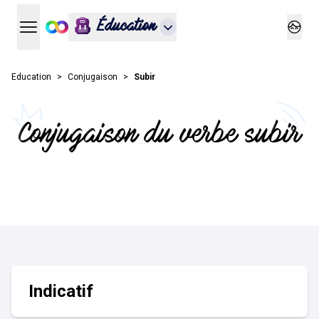
Éducation
Ouvrir le menu principal
Ouvrir
Education
Conjugaison
Subir
Conjugaison du verbe subir
Indicatif