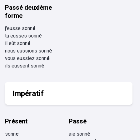
Passé deuxième
forme
j'eusse sonn
é
tu eusses sonn
é
il eût sonn
é
nous eussions sonn
é
vous eussiez sonn
é
ils eussent sonn
é
Impératif
Présent
Passé
sonn
e
aie sonn
é