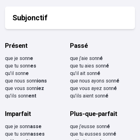
Subjonctif
Présent
Passé
que je sonn
e
que j'aie sonn
é
que tu sonn
es
que tu aies sonn
é
qu'il sonn
e
qu'il ait sonn
é
que nous sonn
ions
que nous ayons sonn
é
que vous sonn
iez
que vous ayez sonn
é
qu'ils sonn
ent
qu'ils aient sonn
é
Imparfait
Plus-que-parfait
que je sonn
asse
que j'eusse sonn
é
que tu sonn
asses
que tu eusses sonn
é