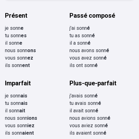
Présent
Passé composé
je sonn
e
j'ai sonn
é
tu sonn
es
tu as sonn
é
il sonn
e
il a sonn
é
nous sonn
ons
nous avons sonn
é
vous sonn
ez
vous avez sonn
é
ils sonn
ent
ils ont sonn
é
Imparfait
Plus-que-parfait
je sonn
ais
j'avais sonn
é
tu sonn
ais
tu avais sonn
é
il sonn
ait
il avait sonn
é
nous sonn
ions
nous avions sonn
é
vous sonn
iez
vous aviez sonn
é
ils sonn
aient
ils avaient sonn
é