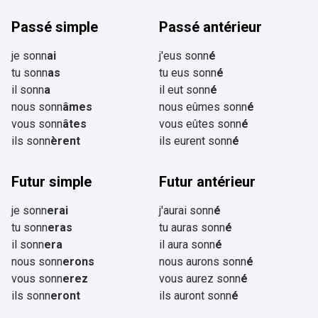
Passé simple
Passé antérieur
je sonn
ai
j'eus sonn
é
tu sonn
as
tu eus sonn
é
il sonn
a
il eut sonn
é
nous sonn
âmes
nous eûmes sonn
é
vous sonn
âtes
vous eûtes sonn
é
ils sonn
èrent
ils eurent sonn
é
Futur simple
Futur antérieur
je sonn
erai
j'aurai sonn
é
tu sonn
eras
tu auras sonn
é
il sonn
era
il aura sonn
é
nous sonn
erons
nous aurons sonn
é
vous sonn
erez
vous aurez sonn
é
ils sonn
eront
ils auront sonn
é