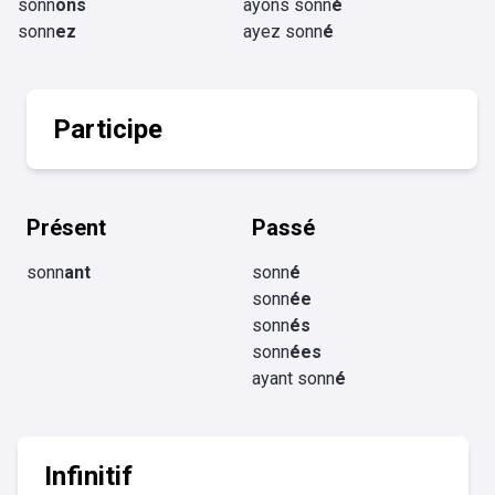
sonn
ons
ayons sonn
é
sonn
ez
ayez sonn
é
Participe
Présent
Passé
sonn
ant
sonn
é
sonn
ée
sonn
és
sonn
ées
ayant sonn
é
Infinitif