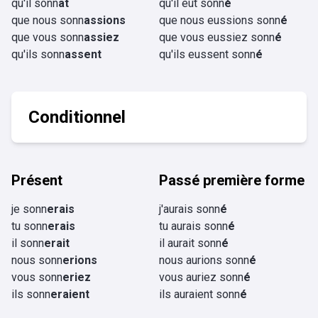
qu'il sonn
ât
qu'il eût sonn
é
que nous sonn
assions
que nous eussions sonn
é
que vous sonn
assiez
que vous eussiez sonn
é
qu'ils sonn
assent
qu'ils eussent sonn
é
Conditionnel
Présent
Passé première forme
je sonn
erais
j'aurais sonn
é
tu sonn
erais
tu aurais sonn
é
il sonn
erait
il aurait sonn
é
nous sonn
erions
nous aurions sonn
é
vous sonn
eriez
vous auriez sonn
é
ils sonn
eraient
ils auraient sonn
é