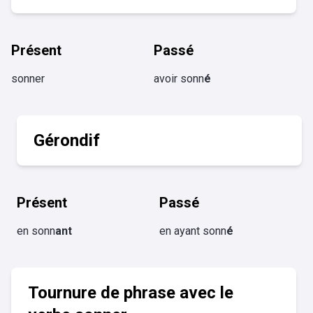
Présent
Passé
sonner
avoir sonn
é
Gérondif
Présent
Passé
en sonn
ant
en ayant sonn
é
Tournure de phrase avec le