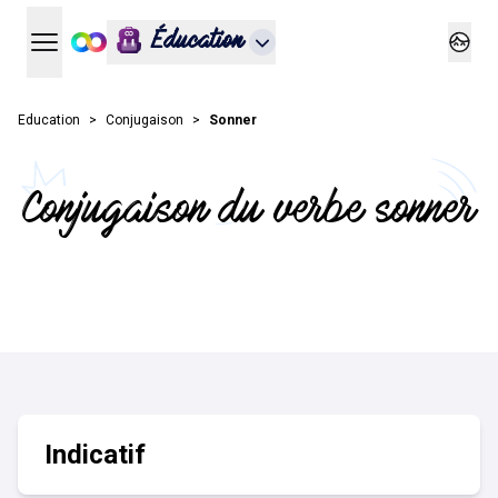
Éducation
Ouvrir le menu principal
Ouvrir
Education
Conjugaison
Sonner
Conjugaison du verbe sonner
Indicatif