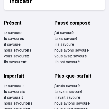
Indicatif
Présent
Passé composé
je savour
e
j'ai savour
é
tu savour
es
tu as savour
é
il savour
e
il a savour
é
nous savour
ons
nous avons savour
é
vous savour
ez
vous avez savour
é
ils savour
ent
ils ont savour
é
Imparfait
Plus-que-parfait
je savour
ais
j'avais savour
é
tu savour
ais
tu avais savour
é
il savour
ait
il avait savour
é
nous savour
ions
nous avions savour
é