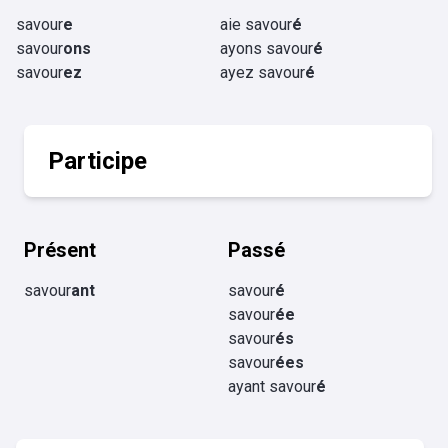
savour
e
aie savour
é
savour
ons
ayons savour
é
savour
ez
ayez savour
é
Participe
Présent
Passé
savour
ant
savour
é
savour
ée
savour
és
savour
ées
ayant savour
é