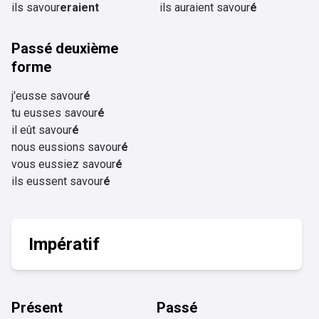
ils savour
eraient
ils auraient savour
é
Passé deuxième
forme
j'eusse savour
é
tu eusses savour
é
il eût savour
é
nous eussions savour
é
vous eussiez savour
é
ils eussent savour
é
Impératif
Présent
Passé