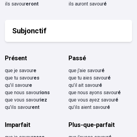
ils savour
eront
ils auront savour
é
Subjonctif
Présent
Passé
que je savour
e
que j'aie savour
é
que tu savour
es
que tu aies savour
é
qu'il savour
e
qu'il ait savour
é
que nous savour
ions
que nous ayons savour
é
que vous savour
iez
que vous ayez savour
é
qu'ils savour
ent
qu'ils aient savour
é
Imparfait
Plus-que-parfait