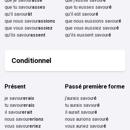
que je savour
asse
que j'eusse savour
é
que tu savour
asses
que tu eusses savour
é
qu'il savour
ât
qu'il eût savour
é
que nous savour
assions
que nous eussions savour
é
que vous savour
assiez
que vous eussiez savour
é
qu'ils savour
assent
qu'ils eussent savour
é
Conditionnel
Présent
Passé première forme
je savour
erais
j'aurais savour
é
tu savour
erais
tu aurais savour
é
il savour
erait
il aurait savour
é
nous savour
erions
nous aurions savour
é
vous savour
eriez
vous auriez savour
é