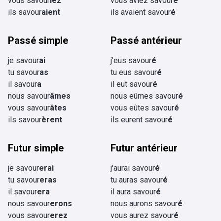
vous savour
iez
vous aviez savour
é
ils savour
aient
ils avaient savour
é
Passé simple
Passé antérieur
je savour
ai
j'eus savour
é
tu savour
as
tu eus savour
é
il savour
a
il eut savour
é
nous savour
âmes
nous eûmes savour
é
vous savour
âtes
vous eûtes savour
é
ils savour
èrent
ils eurent savour
é
Futur simple
Futur antérieur
je savour
erai
j'aurai savour
é
tu savour
eras
tu auras savour
é
il savour
era
il aura savour
é
nous savour
erons
nous aurons savour
é
vous savour
erez
vous aurez savour
é