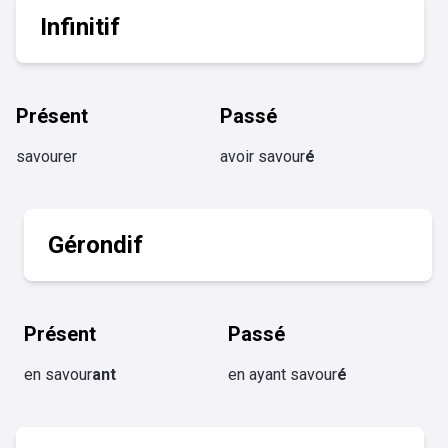
Infinitif
Présent
Passé
savourer
avoir savour
é
Gérondif
Présent
Passé
en savour
ant
en ayant savour
é