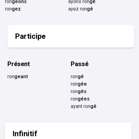
ron
geons
ayons ron
gé
ron
gez
ayez ron
gé
Participe
Présent
Passé
ron
geant
ron
gé
ron
gée
ron
gés
ron
gées
ayant ron
gé
Infinitif