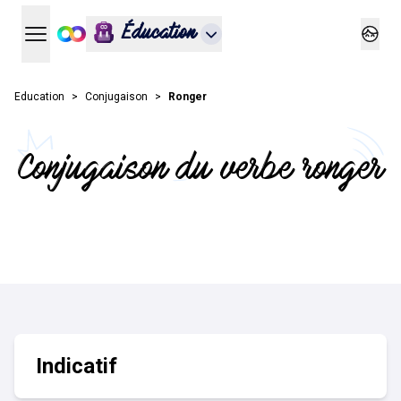
Éducation
Ouvrir le menu principal
Ouvrir
Education
Conjugaison
Ronger
Conjugaison du verbe ronger
Indicatif