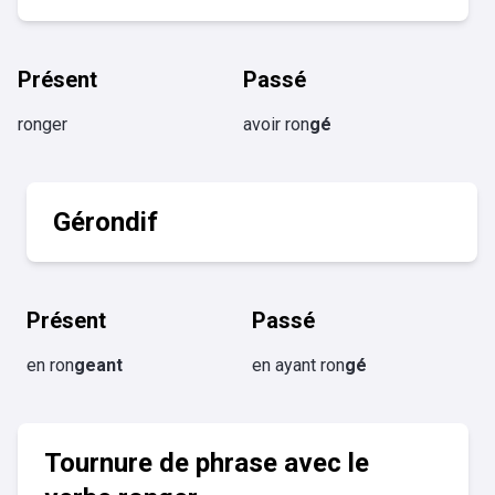
Présent
Passé
ronger
avoir ron
gé
Gérondif
Présent
Passé
en ron
geant
en ayant ron
gé
Tournure de phrase avec le