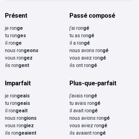
Présent
Passé composé
je ron
ge
j'ai ron
gé
tu ron
ges
tu as ron
gé
il ron
ge
il a ron
gé
nous ron
geons
nous avons ron
gé
vous ron
gez
vous avez ron
gé
ils ron
gent
ils ont ron
gé
Imparfait
Plus-que-parfait
je ron
geais
j'avais ron
gé
tu ron
geais
tu avais ron
gé
il ron
geait
il avait ron
gé
nous ron
gions
nous avions ron
gé
vous ron
giez
vous aviez ron
gé
ils ron
geaient
ils avaient ron
gé