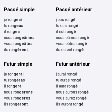
Passé simple
Passé antérieur
je ron
geai
j'eus ron
gé
tu ron
geas
tu eus ron
gé
il ron
gea
il eut ron
gé
nous ron
geâmes
nous eûmes ron
gé
vous ron
geâtes
vous eûtes ron
gé
ils ron
gèrent
ils eurent ron
gé
Futur simple
Futur antérieur
je ron
gerai
j'aurai ron
gé
tu ron
geras
tu auras ron
gé
il ron
gera
il aura ron
gé
nous ron
gerons
nous aurons ron
gé
vous ron
gerez
vous aurez ron
gé
ils ron
geront
ils auront ron
gé