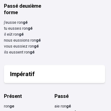
Passé deuxième
forme
j'eusse ron
gé
tu eusses ron
gé
il eût ron
gé
nous eussions ron
gé
vous eussiez ron
gé
ils eussent ron
gé
Impératif
Présent
Passé
ron
ge
aie ron
gé