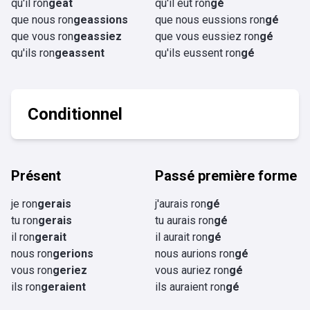
qu'il ron
geât
qu'il eût ron
gé
que nous ron
geassions
que nous eussions ron
gé
que vous ron
geassiez
que vous eussiez ron
gé
qu'ils ron
geassent
qu'ils eussent ron
gé
Conditionnel
Présent
Passé première forme
je ron
gerais
j'aurais ron
gé
tu ron
gerais
tu aurais ron
gé
il ron
gerait
il aurait ron
gé
nous ron
gerions
nous aurions ron
gé
vous ron
geriez
vous auriez ron
gé
ils ron
geraient
ils auraient ron
gé