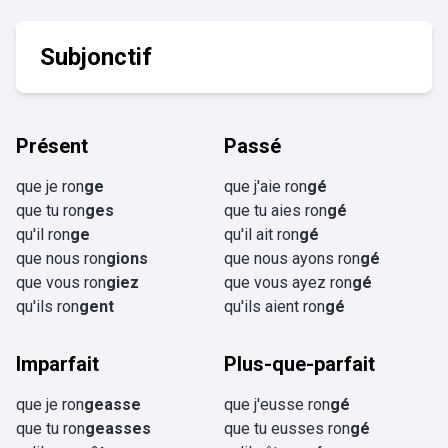
Subjonctif
Présent
Passé
que je ron
ge
que j'aie ron
gé
que tu ron
ges
que tu aies ron
gé
qu'il ron
ge
qu'il ait ron
gé
que nous ron
gions
que nous ayons ron
gé
que vous ron
giez
que vous ayez ron
gé
qu'ils ron
gent
qu'ils aient ron
gé
Imparfait
Plus-que-parfait
que je ron
geasse
que j'eusse ron
gé
que tu ron
geasses
que tu eusses ron
gé