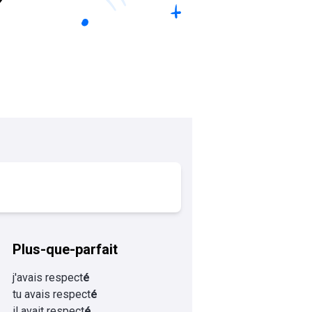
Plus-que-parfait
j'avais respect
é
tu avais respect
é
il avait respect
é