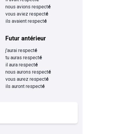
nous avions respect
é
vous aviez respect
é
ils avaient respect
é
Futur antérieur
j'aurai respect
é
tu auras respect
é
il aura respect
é
nous aurons respect
é
vous aurez respect
é
ils auront respect
é