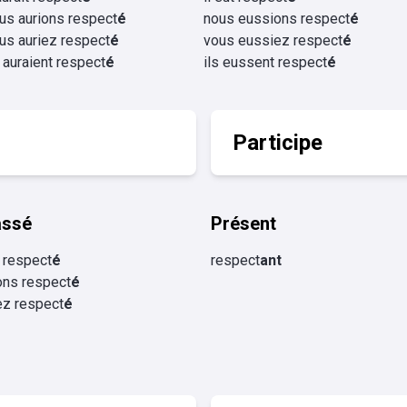
us aurions respect
é
nous eussions respect
é
us auriez respect
é
vous eussiez respect
é
s auraient respect
é
ils eussent respect
é
Participe
assé
Présent
 respect
é
respect
ant
ons respect
é
ez respect
é