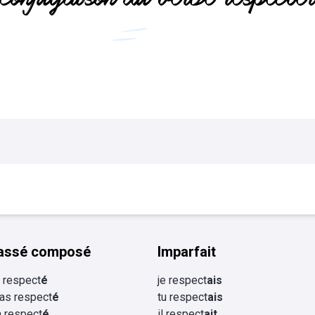
Flashcards Collège
tourisme
assé composé
Imparfait
ai respect
é
je respect
ais
 as respect
é
tu respect
ais
 a respect
é
il respect
ait