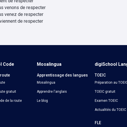
vient de respecter
us venons de respecter
us venez de respecter
 viennent de respecter
ol Code
Mosalingua
digiSchool La
 route
Apprentissage des langues
TOEIC
oute
Mosalingua
Préparation au TOEI
ute gratuit
Apprendre l'anglais
TOEIC gratuit
de de la route
Le blog
Examen TOEIC
Actualités du TOEIC
o
FLE