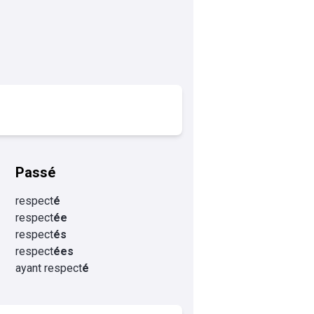
Passé
respect
é
respect
ée
respect
és
respect
ées
ayant respect
é