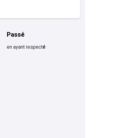
Passé
en ayant respect
é