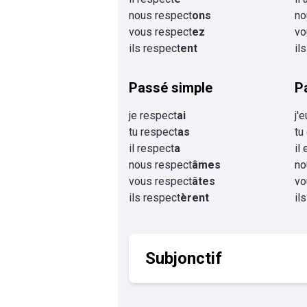
nous respect
ons
no
vous respect
ez
vo
ils respect
ent
il
Passé simple
P
je respect
ai
j'
tu respect
as
tu
il respect
a
il
nous respect
âmes
no
vous respect
âtes
vo
ils respect
èrent
il
Subjonctif