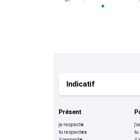
Calculer un perimètre
BTS banque
BTSA GEMEAU
BTS 
BTS CI
BTS MCO
BTS communication
BTS MHR
BTS CG
BTS NDRC
BTS GPME
BTS SAM
Indicatif
Présent
P
je respect
e
j'
tu respect
es
tu
il respect
e
il