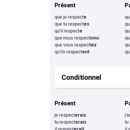
Présent
P
que je respect
e
qu
que tu respect
es
qu
qu'il respect
e
qu
que nous respect
ions
qu
que vous respect
iez
qu
qu'ils respect
ent
qu
Conditionnel
Présent
P
je respect
erais
j'
tu respect
erais
tu
il respect
erait
il