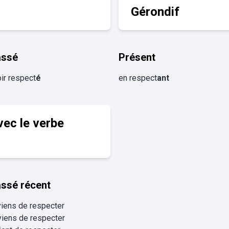
Gérondif
assé
Présent
ir respect
é
en respect
ant
vec le verbe
ssé récent
viens de respecter
viens de respecter