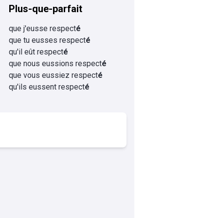
Plus-que-parfait
que j'eusse respect
é
que tu eusses respect
é
qu'il eût respect
é
que nous eussions respect
é
que vous eussiez respect
é
qu'ils eussent respect
é