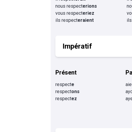
nous respect
erions
no
vous respect
eriez
vo
ils respect
eraient
il
Impératif
Présent
P
respect
e
aie
respect
ons
ay
respect
ez
ay