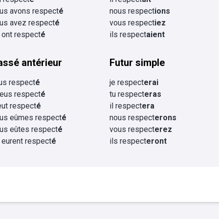
us avons respect
é
nous respect
ions
us avez respect
é
vous respect
iez
s ont respect
é
ils respect
aient
assé antérieur
Futur simple
eus respect
é
je respect
erai
 eus respect
é
tu respect
eras
 eut respect
é
il respect
era
us eûmes respect
é
nous respect
erons
us eûtes respect
é
vous respect
erez
s eurent respect
é
ils respect
eront