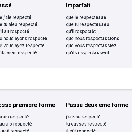
assé
Imparfait
e j'aie respect
é
que je respect
asse
e tu aies respect
é
que tu respect
asses
'il ait respect
é
qu'il respect
ât
e nous ayons respect
é
que nous respect
assions
e vous ayez respect
é
que vous respect
assiez
'ils aient respect
é
qu'ils respect
assent
assé première forme
Passé deuxième forme
aurais respect
é
j'eusse respect
é
 aurais respect
é
tu eusses respect
é
 aurait respect
é
il eût respect
é