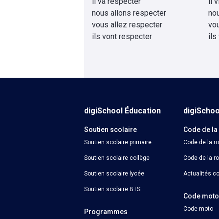
il va respecter
il 
nous allons respecter
no
vous allez respecter
vo
ils vont respecter
ils
digiSchool Éducation
digiScho
Soutien scolaire
Code de la
Soutien scolaire primaire
Code de la r
Soutien scolaire collège
Code de la ro
Soutien scolaire lycée
Actualités co
Soutien scolaire BTS
Code mot
Code moto
Programmes