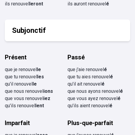
ils renouvel
leront
ils auront renouvel
é
Subjonctif
Présent
Passé
que je renouvel
le
que j'aie renouvel
é
que tu renouvel
les
que tu aies renouvel
é
qu'il renouvel
le
qu'il ait renouvel
é
que nous renouvel
ions
que nous ayons renouvel
é
que vous renouvel
iez
que vous ayez renouvel
é
qu'ils renouvel
lent
qu'ils aient renouvel
é
Imparfait
Plus-que-parfait