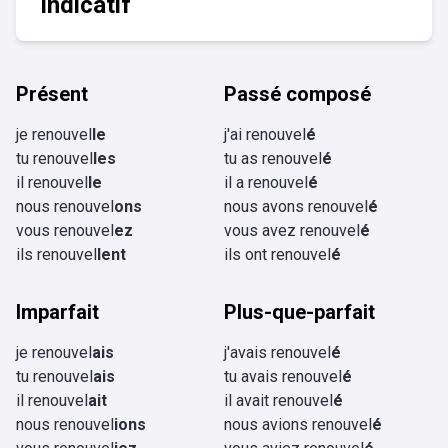
Indicatif
Présent
Passé composé
je renouvel
le
j'ai renouvel
é
tu renouvel
les
tu as renouvel
é
il renouvel
le
il a renouvel
é
nous renouvel
ons
nous avons renouvel
é
vous renouvel
ez
vous avez renouvel
é
ils renouvel
lent
ils ont renouvel
é
Imparfait
Plus-que-parfait
je renouvel
ais
j'avais renouvel
é
tu renouvel
ais
tu avais renouvel
é
il renouvel
ait
il avait renouvel
é
nous renouvel
ions
nous avions renouvel
é