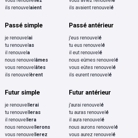
vous renouvel
iez
vous aviez renouvel
é
ils renouvel
aient
ils avaient renouvel
é
Passé simple
Passé antérieur
je renouvel
ai
j'eus renouvel
é
tu renouvel
as
tu eus renouvel
é
il renouvel
a
il eut renouvel
é
nous renouvel
âmes
nous eûmes renouvel
é
vous renouvel
âtes
vous eûtes renouvel
é
ils renouvel
èrent
ils eurent renouvel
é
Futur simple
Futur antérieur
je renouvel
lerai
j'aurai renouvel
é
tu renouvel
leras
tu auras renouvel
é
il renouvel
lera
il aura renouvel
é
nous renouvel
lerons
nous aurons renouvel
é
vous renouvel
lerez
vous aurez renouvel
é