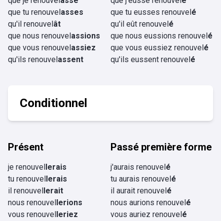
que je renouvel
asse
que j'eusse renouvel
é
que tu renouvel
asses
que tu eusses renouvel
é
qu'il renouvel
ât
qu'il eût renouvel
é
que nous renouvel
assions
que nous eussions renouvel
é
que vous renouvel
assiez
que vous eussiez renouvel
é
qu'ils renouvel
assent
qu'ils eussent renouvel
é
Conditionnel
Présent
Passé première forme
je renouvel
lerais
j'aurais renouvel
é
tu renouvel
lerais
tu aurais renouvel
é
il renouvel
lerait
il aurait renouvel
é
nous renouvel
lerions
nous aurions renouvel
é
vous renouvel
leriez
vous auriez renouvel
é