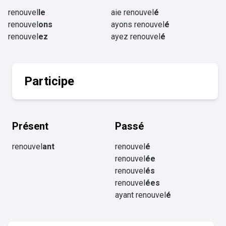
renouvel
le
aie renouvel
é
renouvel
ons
ayons renouvel
é
renouvel
ez
ayez renouvel
é
Participe
Présent
Passé
renouvel
ant
renouvel
é
renouvel
ée
renouvel
és
renouvel
ées
ayant renouvel
é