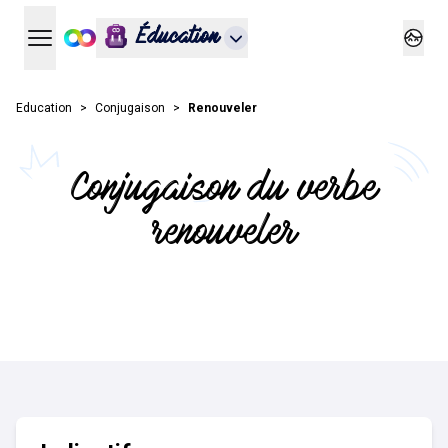
Éducation
Ouvrir le menu principal
Ouvrir
Education
Conjugaison
Renouveler
Conjugaison du verbe
renouveler