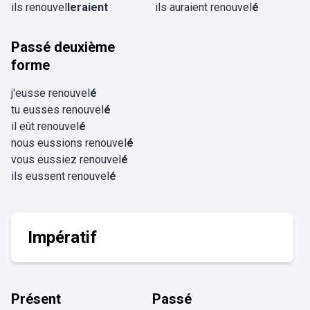
ils renouvel
leraient
ils auraient renouvel
é
Passé deuxième
forme
j'eusse renouvel
é
tu eusses renouvel
é
il eût renouvel
é
nous eussions renouvel
é
vous eussiez renouvel
é
ils eussent renouvel
é
Impératif
Présent
Passé