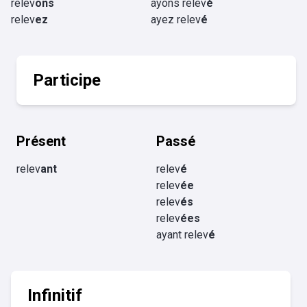
relev
ons
ayons relev
é
relev
ez
ayez relev
é
Participe
Présent
Passé
relev
ant
relev
é
relev
ée
relev
és
relev
ées
ayant relev
é
Infinitif