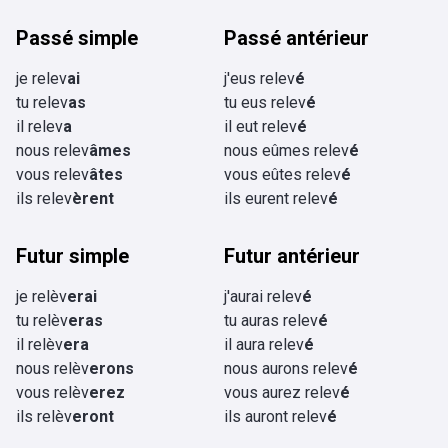
Passé simple
Passé antérieur
je relev
ai
j'eus relev
é
tu relev
as
tu eus relev
é
il relev
a
il eut relev
é
nous relev
âmes
nous eûmes relev
é
vous relev
âtes
vous eûtes relev
é
ils relev
èrent
ils eurent relev
é
Futur simple
Futur antérieur
je relèv
erai
j'aurai relev
é
tu relèv
eras
tu auras relev
é
il relèv
era
il aura relev
é
nous relèv
erons
nous aurons relev
é
vous relèv
erez
vous aurez relev
é
ils relèv
eront
ils auront relev
é