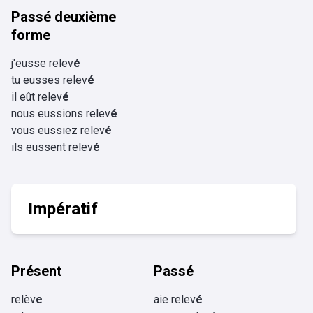
Passé deuxième
forme
j'eusse relev
é
tu eusses relev
é
il eût relev
é
nous eussions relev
é
vous eussiez relev
é
ils eussent relev
é
Impératif
Présent
Passé
relèv
e
aie relev
é