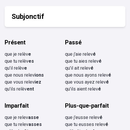
Subjonctif
Présent
Passé
que je relèv
e
que j'aie relev
é
que tu relèv
es
que tu aies relev
é
qu'il relèv
e
qu'il ait relev
é
que nous relev
ions
que nous ayons relev
é
que vous relev
iez
que vous ayez relev
é
qu'ils relèv
ent
qu'ils aient relev
é
Imparfait
Plus-que-parfait
que je relev
asse
que j'eusse relev
é
que tu relev
asses
que tu eusses relev
é