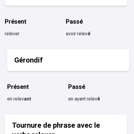
Présent
Passé
relever
avoir relev
é
Gérondif
Présent
Passé
en relev
ant
en ayant relev
é
Tournure de phrase avec le