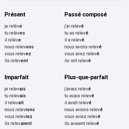
Présent
Passé composé
je relèv
e
j'ai relev
é
tu relèv
es
tu as relev
é
il relèv
e
il a relev
é
nous relev
ons
nous avons relev
é
vous relev
ez
vous avez relev
é
ils relèv
ent
ils ont relev
é
Imparfait
Plus-que-parfait
je relev
ais
j'avais relev
é
tu relev
ais
tu avais relev
é
il relev
ait
il avait relev
é
nous relev
ions
nous avions relev
é
vous relev
iez
vous aviez relev
é
ils relev
aient
ils avaient relev
é