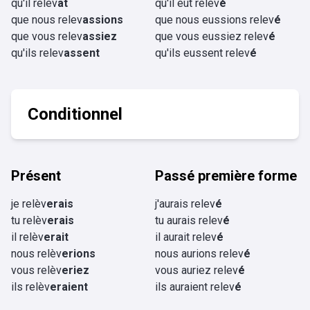
qu'il relev
ât
qu'il eût relev
é
que nous relev
assions
que nous eussions relev
é
que vous relev
assiez
que vous eussiez relev
é
qu'ils relev
assent
qu'ils eussent relev
é
Conditionnel
Présent
Passé première forme
je relèv
erais
j'aurais relev
é
tu relèv
erais
tu aurais relev
é
il relèv
erait
il aurait relev
é
nous relèv
erions
nous aurions relev
é
vous relèv
eriez
vous auriez relev
é
ils relèv
eraient
ils auraient relev
é