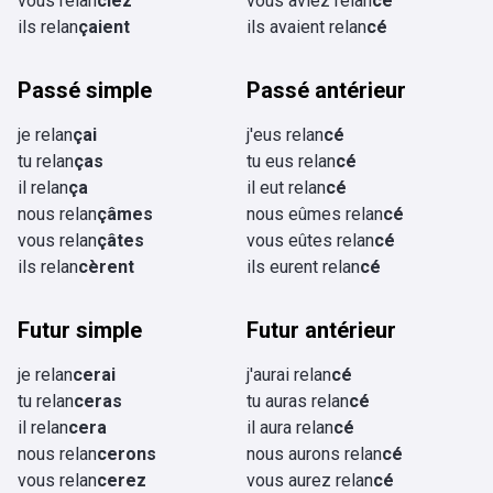
vous relan
ciez
vous aviez relan
cé
ils relan
çaient
ils avaient relan
cé
Passé simple
Passé antérieur
je relan
çai
j'eus relan
cé
tu relan
ças
tu eus relan
cé
il relan
ça
il eut relan
cé
nous relan
çâmes
nous eûmes relan
cé
vous relan
çâtes
vous eûtes relan
cé
ils relan
cèrent
ils eurent relan
cé
Futur simple
Futur antérieur
je relan
cerai
j'aurai relan
cé
tu relan
ceras
tu auras relan
cé
il relan
cera
il aura relan
cé
nous relan
cerons
nous aurons relan
cé
vous relan
cerez
vous aurez relan
cé