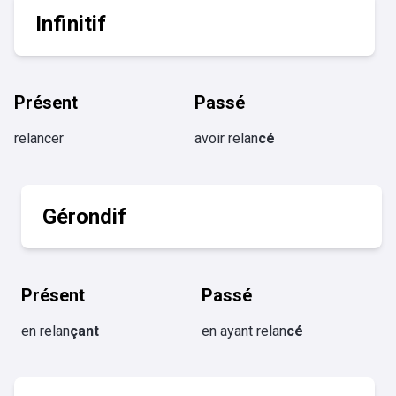
Infinitif
Présent
Passé
relancer
avoir relan
cé
Gérondif
Présent
Passé
en relan
çant
en ayant relan
cé