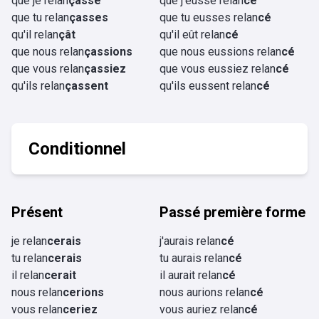
que je relan
çasse
que j'eusse relan
cé
que tu relan
çasses
que tu eusses relan
cé
qu'il relan
çât
qu'il eût relan
cé
que nous relan
çassions
que nous eussions relan
cé
que vous relan
çassiez
que vous eussiez relan
cé
qu'ils relan
çassent
qu'ils eussent relan
cé
Conditionnel
Présent
Passé première forme
je relan
cerais
j'aurais relan
cé
tu relan
cerais
tu aurais relan
cé
il relan
cerait
il aurait relan
cé
nous relan
cerions
nous aurions relan
cé
vous relan
ceriez
vous auriez relan
cé