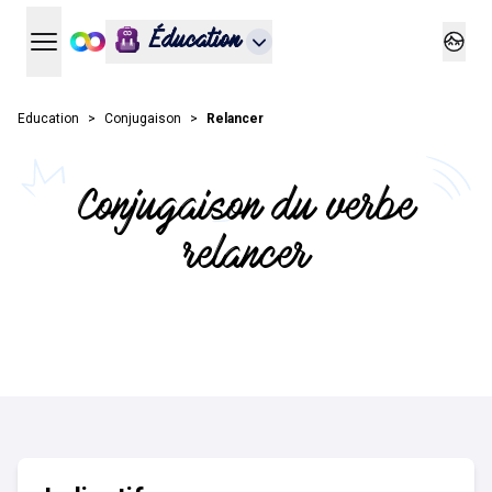
Éducation
Ouvrir le menu principal
Ouvrir
Education
Conjugaison
Relancer
Conjugaison du verbe
relancer