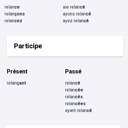
relan
ce
aie relan
cé
relan
çons
ayons relan
cé
relan
cez
ayez relan
cé
Participe
Présent
Passé
relan
çant
relan
cé
relan
cée
relan
cés
relan
cées
ayant relan
cé