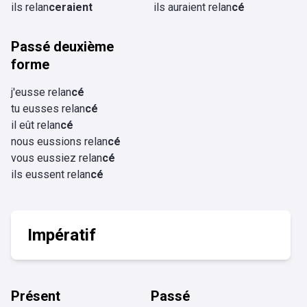
ils relan
ceraient
ils auraient relan
cé
Passé deuxième
forme
j'eusse relan
cé
tu eusses relan
cé
il eût relan
cé
nous eussions relan
cé
vous eussiez relan
cé
ils eussent relan
cé
Impératif
Présent
Passé