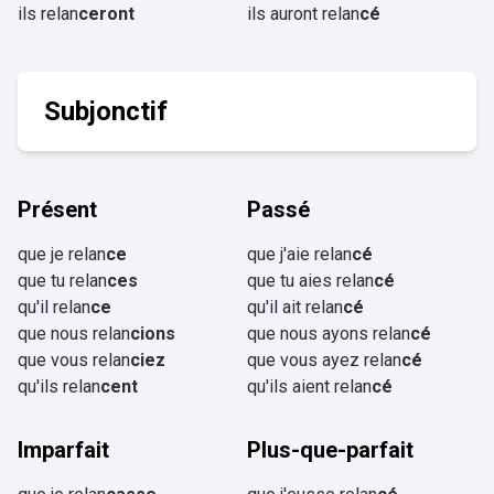
ils relan
ceront
ils auront relan
cé
Subjonctif
Présent
Passé
que je relan
ce
que j'aie relan
cé
que tu relan
ces
que tu aies relan
cé
qu'il relan
ce
qu'il ait relan
cé
que nous relan
cions
que nous ayons relan
cé
que vous relan
ciez
que vous ayez relan
cé
qu'ils relan
cent
qu'ils aient relan
cé
Imparfait
Plus-que-parfait