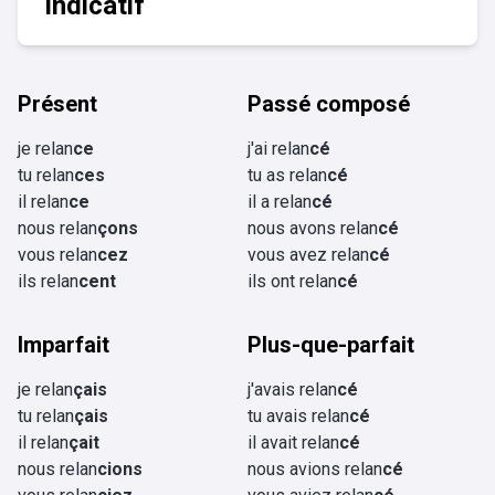
Indicatif
Présent
Passé composé
je relan
ce
j'ai relan
cé
tu relan
ces
tu as relan
cé
il relan
ce
il a relan
cé
nous relan
çons
nous avons relan
cé
vous relan
cez
vous avez relan
cé
ils relan
cent
ils ont relan
cé
Imparfait
Plus-que-parfait
je relan
çais
j'avais relan
cé
tu relan
çais
tu avais relan
cé
il relan
çait
il avait relan
cé
nous relan
cions
nous avions relan
cé