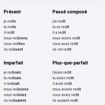
Présent
Passé composé
je red
is
j'ai red
it
tu red
is
tu as red
it
il red
it
il a red
it
nous red
isons
nous avons red
it
vous red
ites
vous avez red
it
ils red
isent
ils ont red
it
Imparfait
Plus-que-parfait
je red
isais
j'avais red
it
tu red
isais
tu avais red
it
il red
isait
il avait red
it
nous red
isions
nous avions red
it
vous red
isiez
vous aviez red
it
ils red
isaient
ils avaient red
it