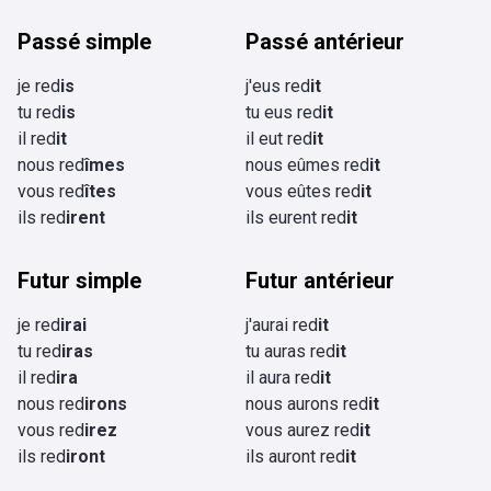
Passé simple
Passé antérieur
je red
is
j'eus red
it
tu red
is
tu eus red
it
il red
it
il eut red
it
nous red
îmes
nous eûmes red
it
vous red
îtes
vous eûtes red
it
ils red
irent
ils eurent red
it
Futur simple
Futur antérieur
je red
irai
j'aurai red
it
tu red
iras
tu auras red
it
il red
ira
il aura red
it
nous red
irons
nous aurons red
it
vous red
irez
vous aurez red
it
ils red
iront
ils auront red
it