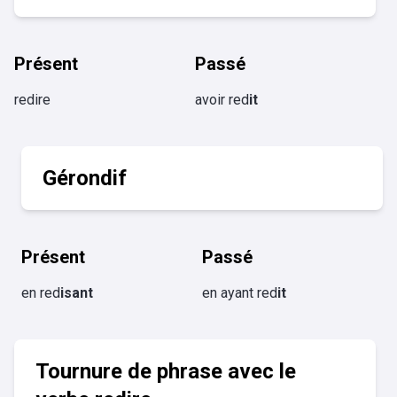
Présent
Passé
redire
avoir red
it
Gérondif
Présent
Passé
en red
isant
en ayant red
it
Tournure de phrase avec le