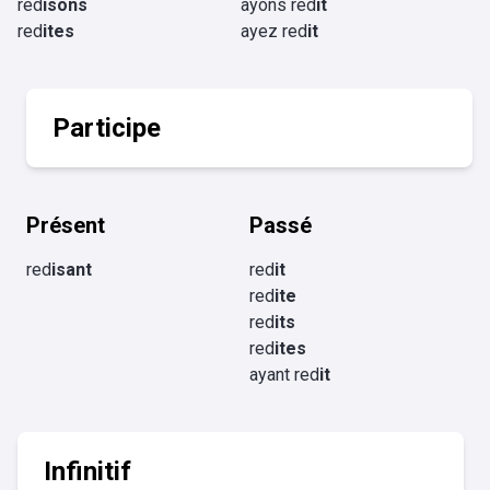
red
isons
ayons red
it
red
ites
ayez red
it
Participe
Présent
Passé
red
isant
red
it
red
ite
red
its
red
ites
ayant red
it
Infinitif