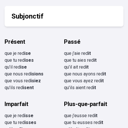
Subjonctif
Présent
Passé
que je red
ise
que j'aie red
it
que tu red
ises
que tu aies red
it
qu'il red
ise
qu'il ait red
it
que nous red
isions
que nous ayons red
it
que vous red
isiez
que vous ayez red
it
qu'ils red
isent
qu'ils aient red
it
Imparfait
Plus-que-parfait
que je red
isse
que j'eusse red
it
que tu red
isses
que tu eusses red
it