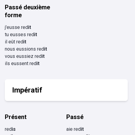
Passé deuxième
forme
j'eusse red
it
tu eusses red
it
il eût red
it
nous eussions red
it
vous eussiez red
it
ils eussent red
it
Impératif
Présent
Passé
red
is
aie red
it