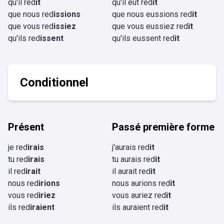
qu'il red
ît
qu'il eût red
it
que nous red
issions
que nous eussions red
it
que vous red
issiez
que vous eussiez red
it
qu'ils red
issent
qu'ils eussent red
it
Conditionnel
Présent
Passé première forme
je red
irais
j'aurais red
it
tu red
irais
tu aurais red
it
il red
irait
il aurait red
it
nous red
irions
nous aurions red
it
vous red
iriez
vous auriez red
it
ils red
iraient
ils auraient red
it