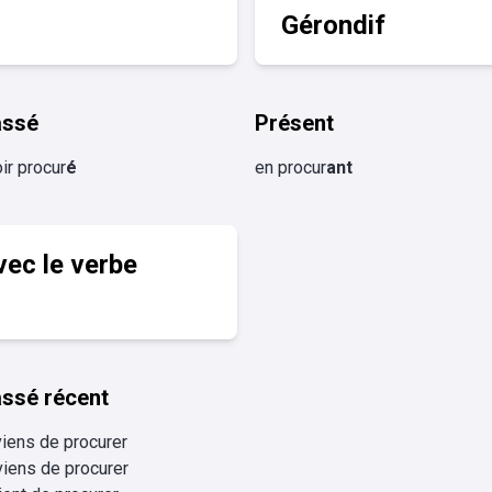
Gérondif
assé
Présent
ir procur
é
en procur
ant
vec le verbe
ssé récent
viens de procurer
viens de procurer