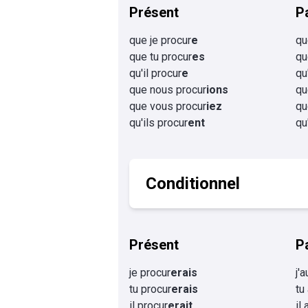
Présent
P
que je procur
e
qu
que tu procur
es
qu
qu'il procur
e
qu
que nous procur
ions
qu
que vous procur
iez
qu
qu'ils procur
ent
qu
Conditionnel
Présent
P
je procur
erais
j'
tu procur
erais
tu
il procur
erait
il