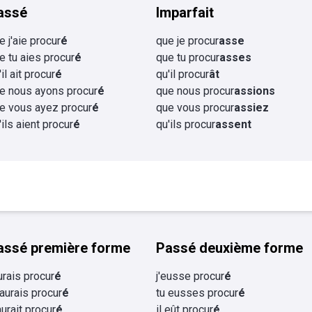
assé
Imparfait
e j'aie procur
é
que je procur
asse
e tu aies procur
é
que tu procur
asses
'il ait procur
é
qu'il procur
ât
e nous ayons procur
é
que nous procur
assions
e vous ayez procur
é
que vous procur
assiez
'ils aient procur
é
qu'ils procur
assent
assé première forme
Passé deuxième forme
aurais procur
é
j'eusse procur
é
 aurais procur
é
tu eusses procur
é
 aurait procur
é
il eût procur
é