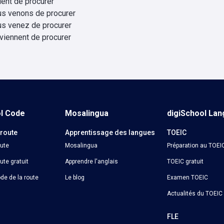
vient de procurer
us venons de procurer
us venez de procurer
 viennent de procurer
ol Code
Mosalingua
digiSchool La
 route
Apprentissage des langues
TOEIC
oute
Mosalingua
Préparation au TOEI
ute gratuit
Apprendre l'anglais
TOEIC gratuit
de de la route
Le blog
Examen TOEIC
Actualités du TOEIC
o
FLE