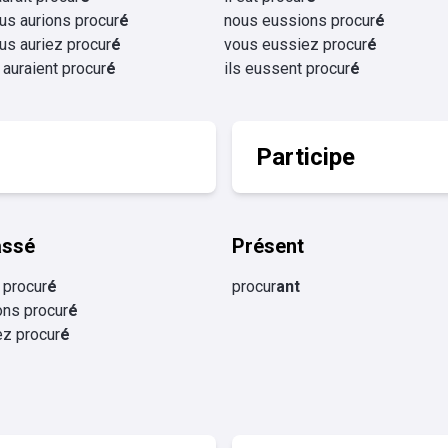
us aurions procur
é
nous eussions procur
é
us auriez procur
é
vous eussiez procur
é
s auraient procur
é
ils eussent procur
é
Participe
assé
Présent
 procur
é
procur
ant
ons procur
é
ez procur
é