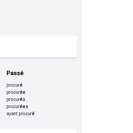
Passé
procur
é
procur
ée
procur
és
procur
ées
ayant procur
é