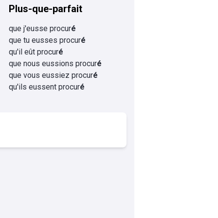
Plus-que-parfait
que j'eusse procur
é
que tu eusses procur
é
qu'il eût procur
é
que nous eussions procur
é
que vous eussiez procur
é
qu'ils eussent procur
é