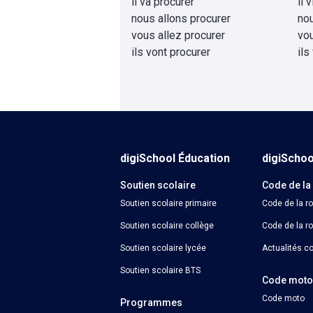
il va procurer
il 
nous allons procurer
no
vous allez procurer
vo
ils vont procurer
ils
digiSchool Éducation
digiScho
Soutien scolaire
Code de la
Soutien scolaire primaire
Code de la r
Soutien scolaire collège
Code de la ro
Soutien scolaire lycée
Actualités co
Soutien scolaire BTS
Code mot
Code moto
Programmes