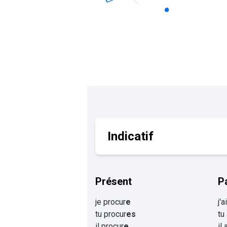
Calculer un perimètre
BTS banque
BTSA GEMEAU
BTS 
BTS CI
BTS MCO
BTS communication
BTS MHR
BTS CG
BTS NDRC
BTS GPME
BTS SAM
Indicatif
Présent
P
je procur
e
j'a
tu procur
es
tu
il procur
e
il