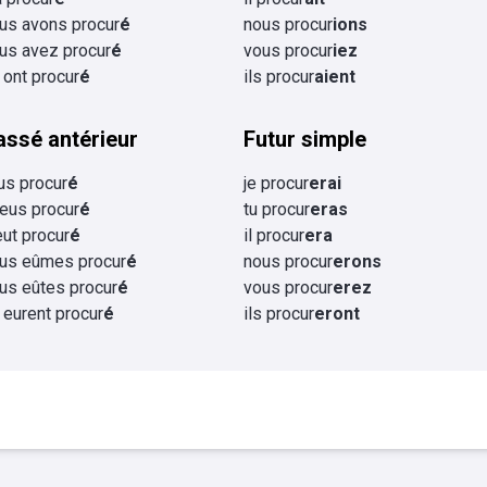
us avons procur
é
nous procur
ions
us avez procur
é
vous procur
iez
s ont procur
é
ils procur
aient
assé antérieur
Futur simple
eus procur
é
je procur
erai
 eus procur
é
tu procur
eras
 eut procur
é
il procur
era
us eûmes procur
é
nous procur
erons
us eûtes procur
é
vous procur
erez
s eurent procur
é
ils procur
eront