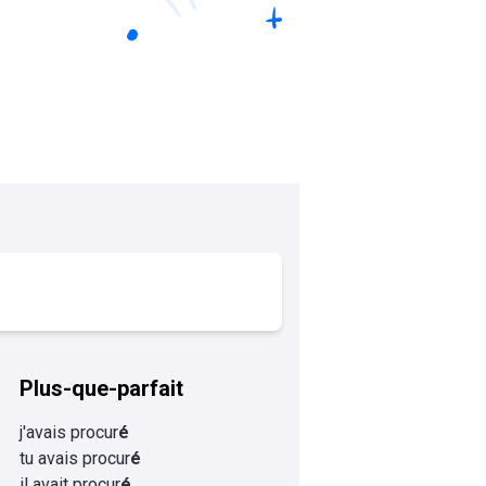
Plus-que-parfait
j'avais procur
é
tu avais procur
é
il avait procur
é