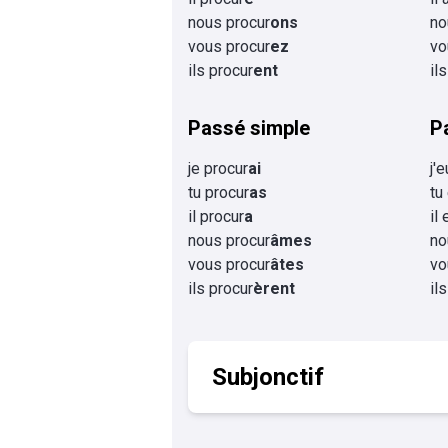
nous procur
ons
no
vous procur
ez
vo
ils procur
ent
il
Passé simple
P
je procur
ai
j'
tu procur
as
tu
il procur
a
il
nous procur
âmes
no
vous procur
âtes
vo
ils procur
èrent
il
Subjonctif