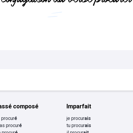
Flashcards Collège
tourisme
assé composé
Imparfait
i procur
é
je procur
ais
 as procur
é
tu procur
ais
 a procur
é
il procur
ait