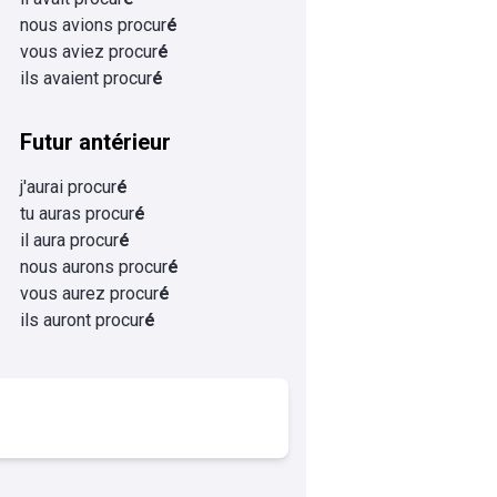
nous avions procur
é
vous aviez procur
é
ils avaient procur
é
Futur antérieur
j'aurai procur
é
tu auras procur
é
il aura procur
é
nous aurons procur
é
vous aurez procur
é
ils auront procur
é