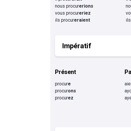
nous procur
erions
no
vous procur
eriez
vo
ils procur
eraient
il
Impératif
Présent
P
procur
e
aie
procur
ons
ay
procur
ez
ay