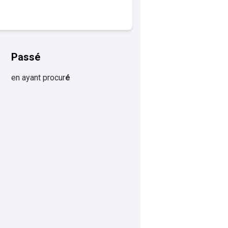
Passé
en ayant procur
é