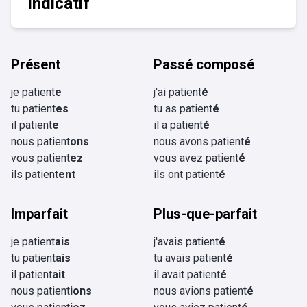
Indicatif
Présent
Passé composé
je patient
e
j'ai patient
é
tu patient
es
tu as patient
é
il patient
e
il a patient
é
nous patient
ons
nous avons patient
é
vous patient
ez
vous avez patient
é
ils patient
ent
ils ont patient
é
Imparfait
Plus-que-parfait
je patient
ais
j'avais patient
é
tu patient
ais
tu avais patient
é
il patient
ait
il avait patient
é
nous patient
ions
nous avions patient
é