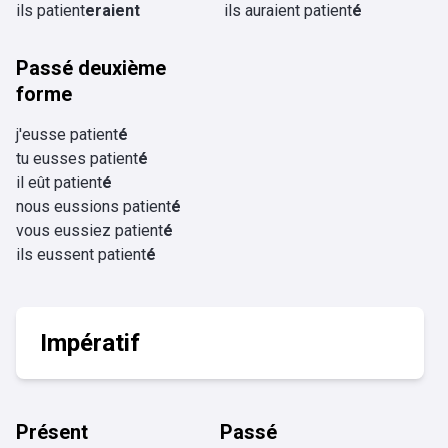
ils patient
eraient
ils auraient patient
é
Passé deuxième
forme
j'eusse patient
é
tu eusses patient
é
il eût patient
é
nous eussions patient
é
vous eussiez patient
é
ils eussent patient
é
Impératif
Présent
Passé