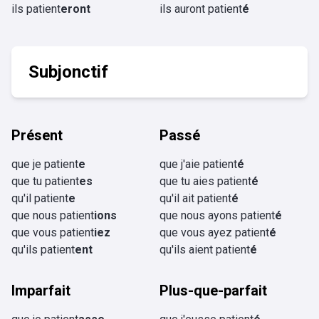
ils patient
eront
ils auront patient
é
Subjonctif
Présent
Passé
que je patient
e
que j'aie patient
é
que tu patient
es
que tu aies patient
é
qu'il patient
e
qu'il ait patient
é
que nous patient
ions
que nous ayons patient
é
que vous patient
iez
que vous ayez patient
é
qu'ils patient
ent
qu'ils aient patient
é
Imparfait
Plus-que-parfait