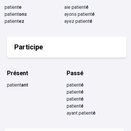
patient
e
aie patient
é
patient
ons
ayons patient
é
patient
ez
ayez patient
é
Participe
Présent
Passé
patient
ant
patient
é
patient
é
patient
é
patient
é
ayant patient
é