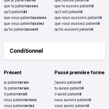
que je patient
asse
que j'eusse patient
é
que tu patient
asses
que tu eusses patient
é
qu'il patient
ât
qu'il eût patient
é
que nous patient
assions
que nous eussions patient
é
que vous patient
assiez
que vous eussiez patient
é
qu'ils patient
assent
qu'ils eussent patient
é
Conditionnel
Présent
Passé première forme
je patient
erais
j'aurais patient
é
tu patient
erais
tu aurais patient
é
il patient
erait
il aurait patient
é
nous patient
erions
nous aurions patient
é
vous patient
eriez
vous auriez patient
é