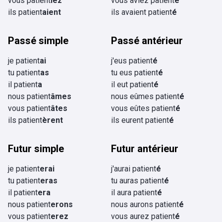
vous patient
iez
vous aviez patient
é
ils patient
aient
ils avaient patient
é
Passé simple
Passé antérieur
je patient
ai
j'eus patient
é
tu patient
as
tu eus patient
é
il patient
a
il eut patient
é
nous patient
âmes
nous eûmes patient
é
vous patient
âtes
vous eûtes patient
é
ils patient
èrent
ils eurent patient
é
Futur simple
Futur antérieur
je patient
erai
j'aurai patient
é
tu patient
eras
tu auras patient
é
il patient
era
il aura patient
é
nous patient
erons
nous aurons patient
é
vous patient
erez
vous aurez patient
é