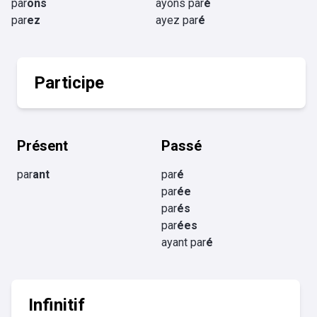
par
ons
ayons par
é
par
ez
ayez par
é
Participe
Présent
Passé
par
ant
par
é
par
ée
par
és
par
ées
ayant par
é
Infinitif