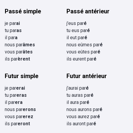
Passé simple
Passé antérieur
je par
ai
j'eus par
é
tu par
as
tu eus par
é
il par
a
il eut par
é
nous par
âmes
nous eûmes par
é
vous par
âtes
vous eûtes par
é
ils par
èrent
ils eurent par
é
Futur simple
Futur antérieur
je par
erai
j'aurai par
é
tu par
eras
tu auras par
é
il par
era
il aura par
é
nous par
erons
nous aurons par
é
vous par
erez
vous aurez par
é
ils par
eront
ils auront par
é