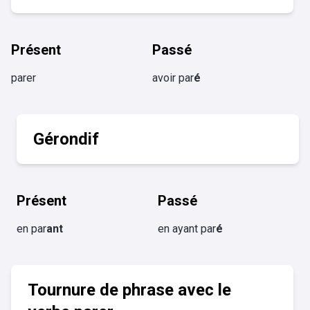
Présent
Passé
parer
avoir par
é
Gérondif
Présent
Passé
en par
ant
en ayant par
é
Tournure de phrase avec le