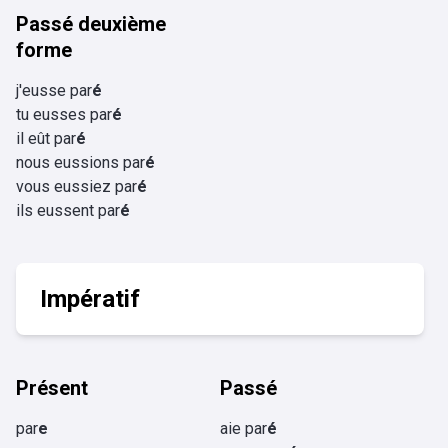
Passé deuxième
forme
j'eusse par
é
tu eusses par
é
il eût par
é
nous eussions par
é
vous eussiez par
é
ils eussent par
é
Impératif
Présent
Passé
par
e
aie par
é