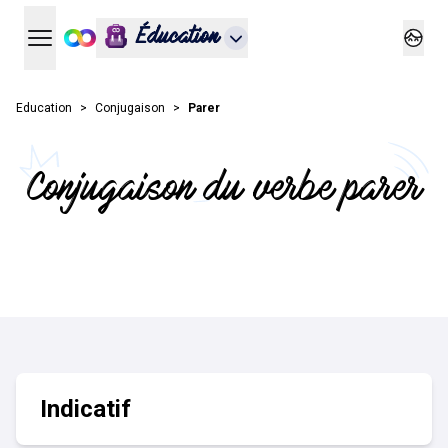
Éducation
Ouvrir le menu principal
Ouvrir
Education
Conjugaison
Parer
Conjugaison du verbe parer
Indicatif