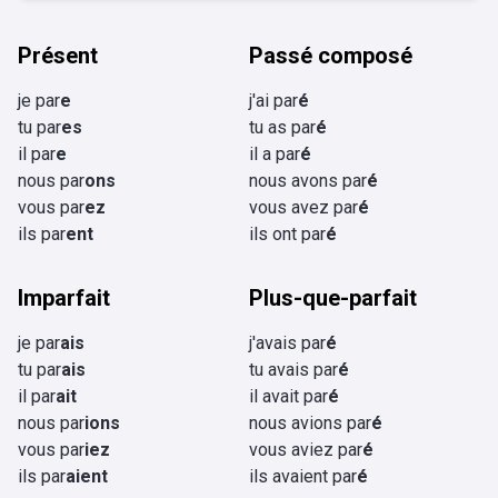
Présent
Passé composé
je par
e
j'ai par
é
tu par
es
tu as par
é
il par
e
il a par
é
nous par
ons
nous avons par
é
vous par
ez
vous avez par
é
ils par
ent
ils ont par
é
Imparfait
Plus-que-parfait
je par
ais
j'avais par
é
tu par
ais
tu avais par
é
il par
ait
il avait par
é
nous par
ions
nous avions par
é
vous par
iez
vous aviez par
é
ils par
aient
ils avaient par
é