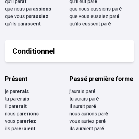
qu'il par
ât
qu'il eût par
é
que nous par
assions
que nous eussions par
é
que vous par
assiez
que vous eussiez par
é
qu'ils par
assent
qu'ils eussent par
é
Conditionnel
Présent
Passé première forme
je par
erais
j'aurais par
é
tu par
erais
tu aurais par
é
il par
erait
il aurait par
é
nous par
erions
nous aurions par
é
vous par
eriez
vous auriez par
é
ils par
eraient
ils auraient par
é