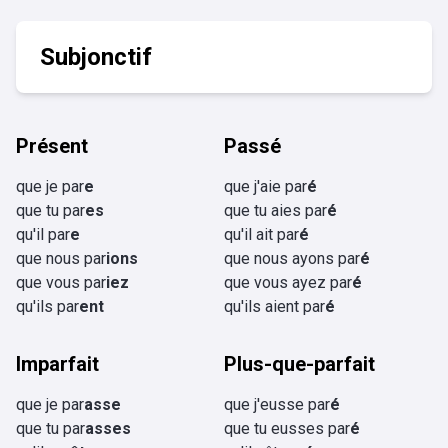
Subjonctif
Présent
Passé
que je par
e
que j'aie par
é
que tu par
es
que tu aies par
é
qu'il par
e
qu'il ait par
é
que nous par
ions
que nous ayons par
é
que vous par
iez
que vous ayez par
é
qu'ils par
ent
qu'ils aient par
é
Imparfait
Plus-que-parfait
que je par
asse
que j'eusse par
é
que tu par
asses
que tu eusses par
é