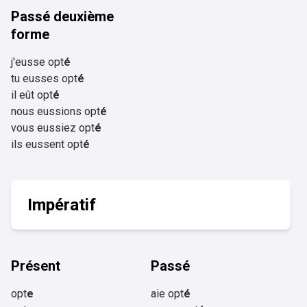
Passé deuxième
forme
j'eusse opt
é
tu eusses opt
é
il eût opt
é
nous eussions opt
é
vous eussiez opt
é
ils eussent opt
é
Impératif
Présent
Passé
opt
e
aie opt
é