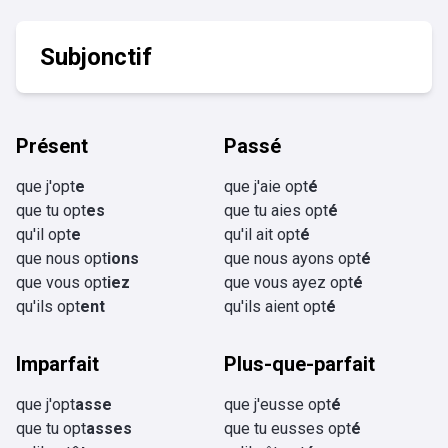
Subjonctif
Présent
Passé
que j'opt
e
que j'aie opt
é
que tu opt
es
que tu aies opt
é
qu'il opt
e
qu'il ait opt
é
que nous opt
ions
que nous ayons opt
é
que vous opt
iez
que vous ayez opt
é
qu'ils opt
ent
qu'ils aient opt
é
Imparfait
Plus-que-parfait
que j'opt
asse
que j'eusse opt
é
que tu opt
asses
que tu eusses opt
é