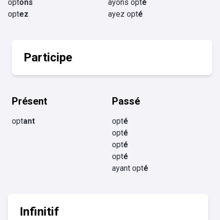
opt
ons
ayons opt
é
opt
ez
ayez opt
é
Participe
Présent
Passé
opt
ant
opt
é
opt
é
opt
é
opt
é
ayant opt
é
Infinitif