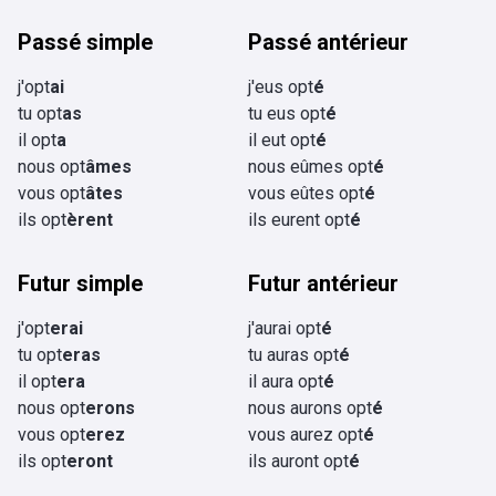
Passé simple
Passé antérieur
j'opt
ai
j'eus opt
é
tu opt
as
tu eus opt
é
il opt
a
il eut opt
é
nous opt
âmes
nous eûmes opt
é
vous opt
âtes
vous eûtes opt
é
ils opt
èrent
ils eurent opt
é
Futur simple
Futur antérieur
j'opt
erai
j'aurai opt
é
tu opt
eras
tu auras opt
é
il opt
era
il aura opt
é
nous opt
erons
nous aurons opt
é
vous opt
erez
vous aurez opt
é
ils opt
eront
ils auront opt
é