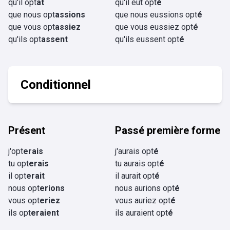
qu'il opt
ât
qu'il eût opt
é
que nous opt
assions
que nous eussions opt
é
que vous opt
assiez
que vous eussiez opt
é
qu'ils opt
assent
qu'ils eussent opt
é
Conditionnel
Présent
Passé première forme
j'opt
erais
j'aurais opt
é
tu opt
erais
tu aurais opt
é
il opt
erait
il aurait opt
é
nous opt
erions
nous aurions opt
é
vous opt
eriez
vous auriez opt
é
ils opt
eraient
ils auraient opt
é