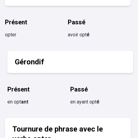
Présent
Passé
opter
avoir opt
é
Gérondif
Présent
Passé
en opt
ant
en ayant opt
é
Tournure de phrase avec le