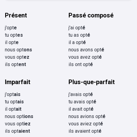
Présent
Passé composé
j'opt
e
j'ai opt
é
tu opt
es
tu as opt
é
il opt
e
il a opt
é
nous opt
ons
nous avons opt
é
vous opt
ez
vous avez opt
é
ils opt
ent
ils ont opt
é
Imparfait
Plus-que-parfait
j'opt
ais
j'avais opt
é
tu opt
ais
tu avais opt
é
il opt
ait
il avait opt
é
nous opt
ions
nous avions opt
é
vous opt
iez
vous aviez opt
é
ils opt
aient
ils avaient opt
é