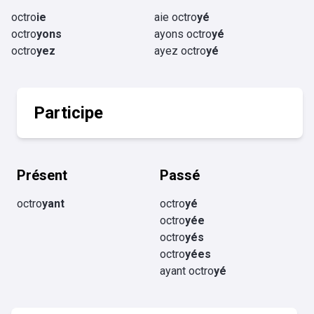
octro
ie
aie octro
yé
octro
yons
ayons octro
yé
octro
yez
ayez octro
yé
Participe
Présent
Passé
octro
yant
octro
yé
octro
yée
octro
yés
octro
yées
ayant octro
yé