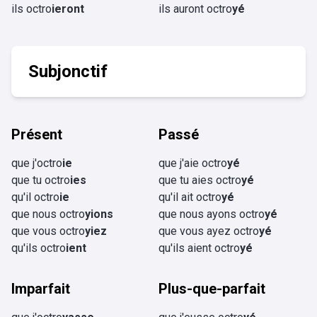
ils octro
ieront
ils auront octro
yé
Subjonctif
Présent
Passé
que j'octro
ie
que j'aie octro
yé
que tu octro
ies
que tu aies octro
yé
qu'il octro
ie
qu'il ait octro
yé
que nous octro
yions
que nous ayons octro
yé
que vous octro
yiez
que vous ayez octro
yé
qu'ils octro
ient
qu'ils aient octro
yé
Imparfait
Plus-que-parfait