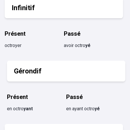
Infinitif
Présent
Passé
octroyer
avoir octro
yé
Gérondif
Présent
Passé
en octro
yant
en ayant octro
yé