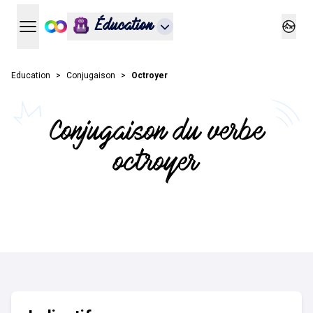
Éducation
Ouvrir le menu principal
Ouvrir
Education
Conjugaison
Octroyer
Conjugaison du verbe
octroyer