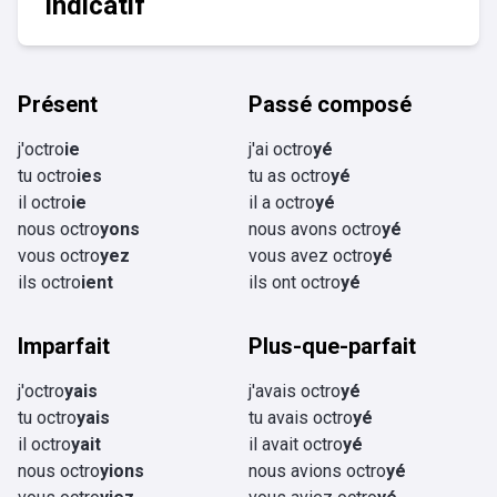
Indicatif
Présent
Passé composé
j'octro
ie
j'ai octro
yé
tu octro
ies
tu as octro
yé
il octro
ie
il a octro
yé
nous octro
yons
nous avons octro
yé
vous octro
yez
vous avez octro
yé
ils octro
ient
ils ont octro
yé
Imparfait
Plus-que-parfait
j'octro
yais
j'avais octro
yé
tu octro
yais
tu avais octro
yé
il octro
yait
il avait octro
yé
nous octro
yions
nous avions octro
yé