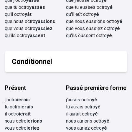
que j'octro
yasse
que j'eusse octro
yé
que tu octro
yasses
que tu eusses octro
yé
qu'il octro
yât
qu'il eût octro
yé
que nous octro
yassions
que nous eussions octro
yé
que vous octro
yassiez
que vous eussiez octro
yé
qu'ils octro
yassent
qu'ils eussent octro
yé
Conditionnel
Présent
Passé première forme
j'octro
ierais
j'aurais octro
yé
tu octro
ierais
tu aurais octro
yé
il octro
ierait
il aurait octro
yé
nous octro
ierions
nous aurions octro
yé
vous octro
ieriez
vous auriez octro
yé