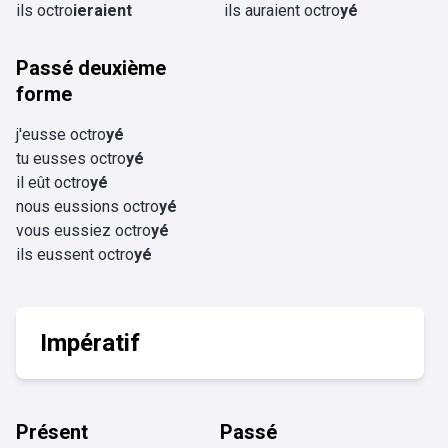
ils octro
ieraient
ils auraient octro
yé
Passé deuxième
forme
j'eusse octro
yé
tu eusses octro
yé
il eût octro
yé
nous eussions octro
yé
vous eussiez octro
yé
ils eussent octro
yé
Impératif
Présent
Passé