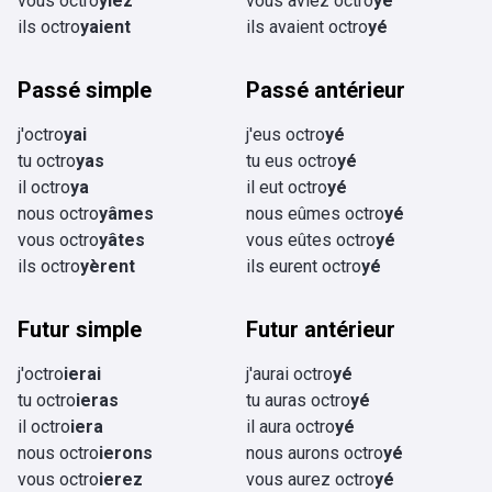
vous octro
yiez
vous aviez octro
yé
ils octro
yaient
ils avaient octro
yé
Passé simple
Passé antérieur
j'octro
yai
j'eus octro
yé
tu octro
yas
tu eus octro
yé
il octro
ya
il eut octro
yé
nous octro
yâmes
nous eûmes octro
yé
vous octro
yâtes
vous eûtes octro
yé
ils octro
yèrent
ils eurent octro
yé
Futur simple
Futur antérieur
j'octro
ierai
j'aurai octro
yé
tu octro
ieras
tu auras octro
yé
il octro
iera
il aura octro
yé
nous octro
ierons
nous aurons octro
yé
vous octro
ierez
vous aurez octro
yé