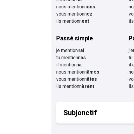
nous mentionn
ons
no
vous mentionn
ez
vo
ils mentionn
ent
il
Passé simple
P
je mentionn
ai
j'
tu mentionn
as
tu
il mentionn
a
il
nous mentionn
âmes
no
vous mentionn
âtes
vo
ils mentionn
èrent
il
Subjonctif