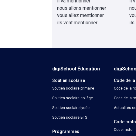
il va mentionner
il 
nous allons mentionner
no
vous allez mentionner
vo
ils vont mentionner
ils
digiSchool Éducation
digiScho
Soutien scolaire
Code de la
Soutien scolaire primaire
Code de la r
Soutien scolaire collège
Code de la ro
Soutien scolaire lycée
Actualités co
Soutien scolaire BTS
Code mot
Code moto
Programmes