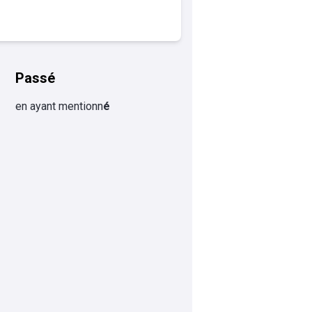
Passé
en ayant mentionn
é