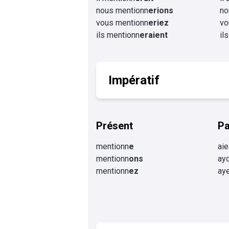
nous mentionn
erions
no
vous mentionn
eriez
vo
ils mentionn
eraient
il
Impératif
Présent
P
mentionn
e
ai
mentionn
ons
ay
mentionn
ez
ay