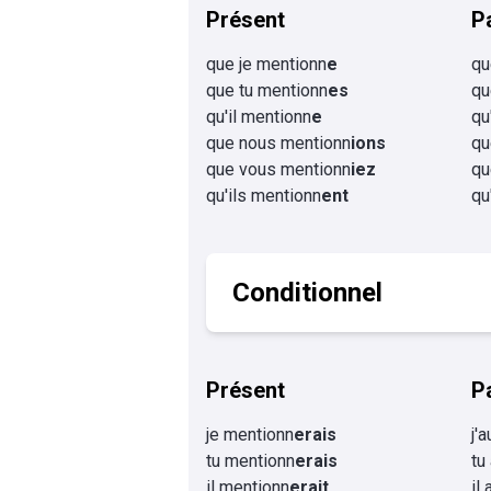
Présent
P
que je mentionn
e
qu
que tu mentionn
es
qu
qu'il mentionn
e
qu
que nous mentionn
ions
qu
que vous mentionn
iez
qu
qu'ils mentionn
ent
qu
Conditionnel
Présent
P
je mentionn
erais
j'
tu mentionn
erais
tu
il mentionn
erait
il