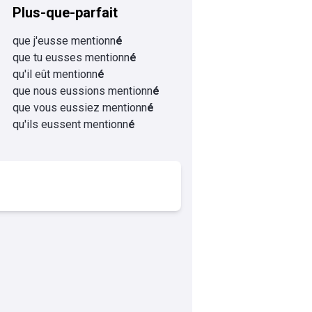
Plus-que-parfait
que j'eusse mentionn
é
que tu eusses mentionn
é
qu'il eût mentionn
é
que nous eussions mentionn
é
que vous eussiez mentionn
é
qu'ils eussent mentionn
é