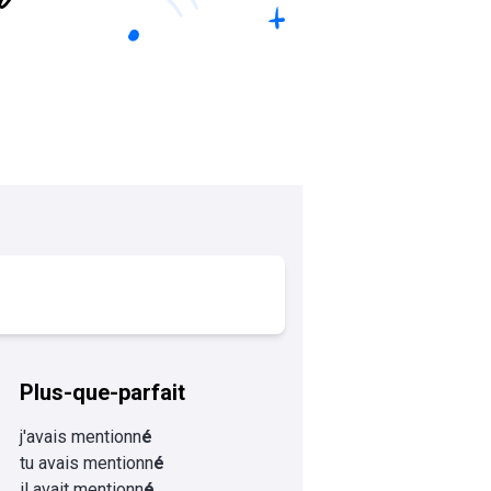
Plus-que-parfait
j'avais mentionn
é
tu avais mentionn
é
il avait mentionn
é