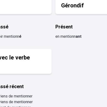
Gérondif
assé
Présent
ir mentionn
é
en mentionn
ant
vec le verbe
ssé récent
viens de mentionner
viens de mentionner