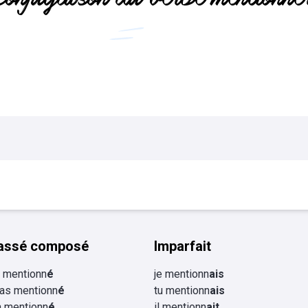
Flashcards Collège
tourisme
assé composé
Imparfait
ai mentionn
é
je mentionn
ais
 as mentionn
é
tu mentionn
ais
 a mentionn
é
il mentionn
ait