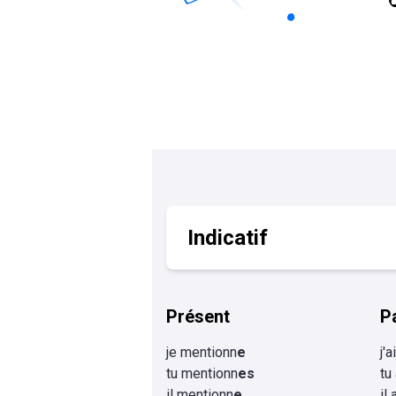
Calculer un perimètre
BTS banque
BTSA GEMEAU
BTS 
BTS CI
BTS MCO
BTS communication
BTS MHR
BTS CG
BTS NDRC
BTS GPME
BTS SAM
Indicatif
Présent
P
je mentionn
e
j'
tu mentionn
es
tu
il mentionn
e
il