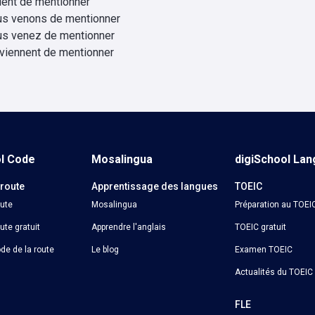
vient de mentionner
us venons de mentionner
us venez de mentionner
 viennent de mentionner
ol Code
Mosalingua
digiSchool La
 route
Apprentissage des langues
TOEIC
oute
Mosalingua
Préparation au TOEI
ute gratuit
Apprendre l'anglais
TOEIC gratuit
de de la route
Le blog
Examen TOEIC
Actualités du TOEIC
o
FLE