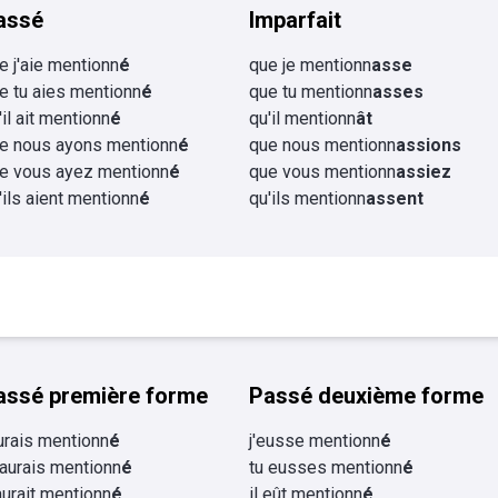
assé
Imparfait
e j'aie mentionn
é
que je mentionn
asse
e tu aies mentionn
é
que tu mentionn
asses
'il ait mentionn
é
qu'il mentionn
ât
e nous ayons mentionn
é
que nous mentionn
assions
e vous ayez mentionn
é
que vous mentionn
assiez
'ils aient mentionn
é
qu'ils mentionn
assent
assé première forme
Passé deuxième forme
aurais mentionn
é
j'eusse mentionn
é
 aurais mentionn
é
tu eusses mentionn
é
 aurait mentionn
é
il eût mentionn
é