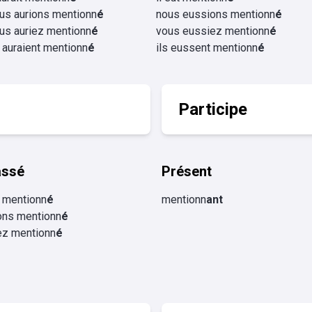
us aurions mentionn
é
nous eussions mentionn
é
us auriez mentionn
é
vous eussiez mentionn
é
s auraient mentionn
é
ils eussent mentionn
é
Participe
assé
Présent
e mentionn
é
mentionn
ant
ons mentionn
é
ez mentionn
é