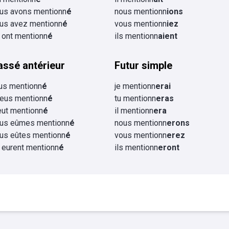
us avons mentionn
é
nous mentionn
ions
us avez mentionn
é
vous mentionn
iez
s ont mentionn
é
ils mentionn
aient
assé antérieur
Futur simple
eus mentionn
é
je mentionn
erai
 eus mentionn
é
tu mentionn
eras
 eut mentionn
é
il mentionn
era
us eûmes mentionn
é
nous mentionn
erons
us eûtes mentionn
é
vous mentionn
erez
s eurent mentionn
é
ils mentionn
eront