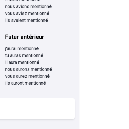
nous avions mentionn
é
vous aviez mentionn
é
ils avaient mentionn
é
Futur antérieur
j'aurai mentionn
é
tu auras mentionn
é
il aura mentionn
é
nous aurons mentionn
é
vous aurez mentionn
é
ils auront mentionn
é