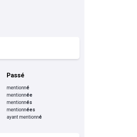
Passé
mentionn
é
mentionn
ée
mentionn
és
mentionn
ées
ayant mentionn
é