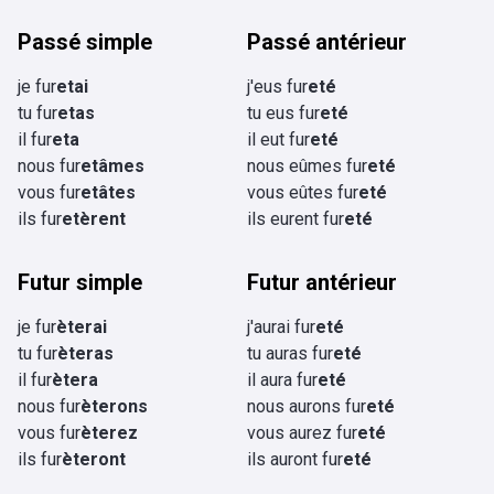
Passé simple
Passé antérieur
je fur
etai
j'eus fur
eté
tu fur
etas
tu eus fur
eté
il fur
eta
il eut fur
eté
nous fur
etâmes
nous eûmes fur
eté
vous fur
etâtes
vous eûtes fur
eté
ils fur
etèrent
ils eurent fur
eté
Futur simple
Futur antérieur
je fur
èterai
j'aurai fur
eté
tu fur
èteras
tu auras fur
eté
il fur
ètera
il aura fur
eté
nous fur
èterons
nous aurons fur
eté
vous fur
èterez
vous aurez fur
eté
ils fur
èteront
ils auront fur
eté