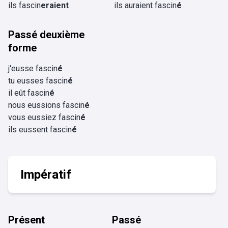
ils fascin
eraient
ils auraient fascin
é
Passé deuxième
forme
j'eusse fascin
é
tu eusses fascin
é
il eût fascin
é
nous eussions fascin
é
vous eussiez fascin
é
ils eussent fascin
é
Impératif
Présent
Passé