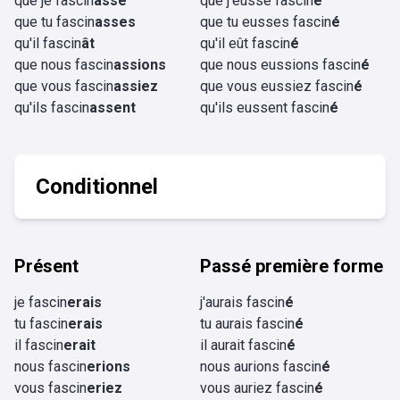
que je fascin
asse
que j'eusse fascin
é
que tu fascin
asses
que tu eusses fascin
é
qu'il fascin
ât
qu'il eût fascin
é
que nous fascin
assions
que nous eussions fascin
é
que vous fascin
assiez
que vous eussiez fascin
é
qu'ils fascin
assent
qu'ils eussent fascin
é
Conditionnel
Présent
Passé première forme
je fascin
erais
j'aurais fascin
é
tu fascin
erais
tu aurais fascin
é
il fascin
erait
il aurait fascin
é
nous fascin
erions
nous aurions fascin
é
vous fascin
eriez
vous auriez fascin
é