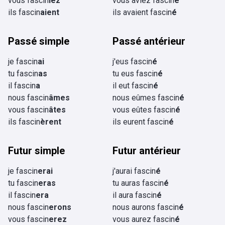
vous fascin
iez
vous aviez fascin
é
ils fascin
aient
ils avaient fascin
é
Passé simple
Passé antérieur
je fascin
ai
j'eus fascin
é
tu fascin
as
tu eus fascin
é
il fascin
a
il eut fascin
é
nous fascin
âmes
nous eûmes fascin
é
vous fascin
âtes
vous eûtes fascin
é
ils fascin
èrent
ils eurent fascin
é
Futur simple
Futur antérieur
je fascin
erai
j'aurai fascin
é
tu fascin
eras
tu auras fascin
é
il fascin
era
il aura fascin
é
nous fascin
erons
nous aurons fascin
é
vous fascin
erez
vous aurez fascin
é