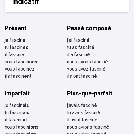
Indicatif
Présent
Passé composé
je fascin
e
j'ai fascin
é
tu fascin
es
tu as fascin
é
il fascin
e
il a fascin
é
nous fascin
ons
nous avons fascin
é
vous fascin
ez
vous avez fascin
é
ils fascin
ent
ils ont fascin
é
Imparfait
Plus-que-parfait
je fascin
ais
j'avais fascin
é
tu fascin
ais
tu avais fascin
é
il fascin
ait
il avait fascin
é
nous fascin
ions
nous avions fascin
é