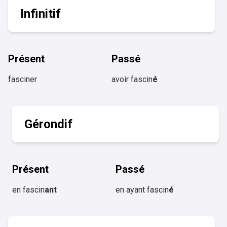
Infinitif
Présent
Passé
fasciner
avoir fascin
é
Gérondif
Présent
Passé
en fascin
ant
en ayant fascin
é