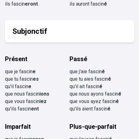
ils fascin
eront
ils auront fascin
é
Subjonctif
Présent
Passé
que je fascin
e
que j'aie fascin
é
que tu fascin
es
que tu aies fascin
é
qu'il fascin
e
qu'il ait fascin
é
que nous fascin
ions
que nous ayons fascin
é
que vous fascin
iez
que vous ayez fascin
é
qu'ils fascin
ent
qu'ils aient fascin
é
Imparfait
Plus-que-parfait