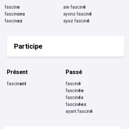
fascin
e
aie fascin
é
fascin
ons
ayons fascin
é
fascin
ez
ayez fascin
é
Participe
Présent
Passé
fascin
ant
fascin
é
fascin
ée
fascin
és
fascin
ées
ayant fascin
é