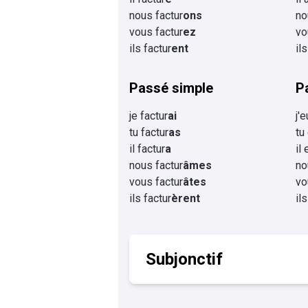
nous factur
ons
no
vous factur
ez
vo
ils factur
ent
il
Passé simple
P
je factur
ai
j'
tu factur
as
tu
il factur
a
il 
nous factur
âmes
no
vous factur
âtes
vo
ils factur
èrent
il
Subjonctif