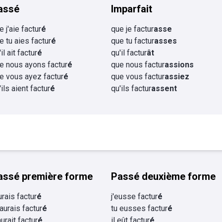
assé
Imparfait
e j'aie factur
é
que je factur
asse
e tu aies factur
é
que tu factur
asses
il ait factur
é
qu'il factur
ât
e nous ayons factur
é
que nous factur
assions
e vous ayez factur
é
que vous factur
assiez
'ils aient factur
é
qu'ils factur
assent
assé première forme
Passé deuxième forme
aurais factur
é
j'eusse factur
é
 aurais factur
é
tu eusses factur
é
aurait factur
é
il eût factur
é