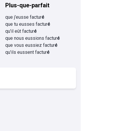
Plus-que-parfait
que j'eusse factur
é
que tu eusses factur
é
qu'il eût factur
é
que nous eussions factur
é
que vous eussiez factur
é
qu'ils eussent factur
é