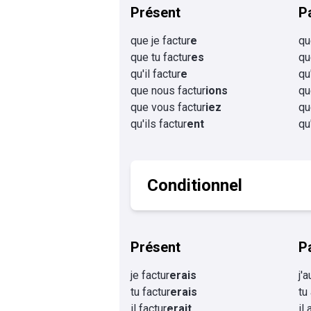
Présent
P
que je factur
e
qu
que tu factur
es
qu
qu'il factur
e
qu'
que nous factur
ions
qu
que vous factur
iez
qu
qu'ils factur
ent
qu
Conditionnel
Présent
P
je factur
erais
j'
tu factur
erais
tu
il factur
erait
il 