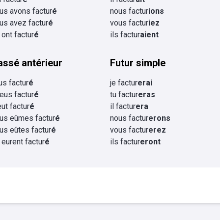
us avons factur
é
nous factur
ions
us avez factur
é
vous factur
iez
s ont factur
é
ils factur
aient
assé antérieur
Futur simple
eus factur
é
je factur
erai
 eus factur
é
tu factur
eras
eut factur
é
il factur
era
us eûmes factur
é
nous factur
erons
us eûtes factur
é
vous factur
erez
s eurent factur
é
ils factur
eront