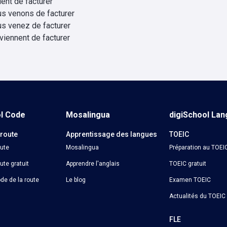
vient de facturer
us venons de facturer
s venez de facturer
 viennent de facturer
ol Code
Mosalingua
digiSchool La
 route
Apprentissage des langues
TOEIC
oute
Mosalingua
Préparation au TOEI
ute gratuit
Apprendre l'anglais
TOEIC gratuit
de de la route
Le blog
Examen TOEIC
Actualités du TOEIC
o
FLE