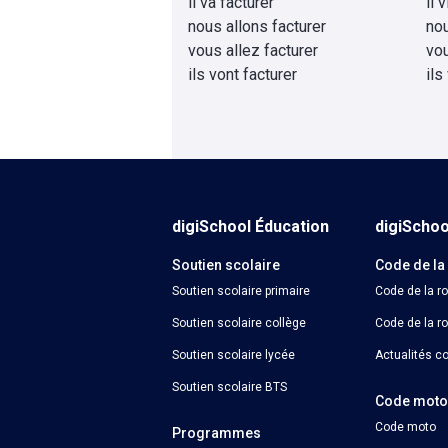
il va facturer
il 
nous allons facturer
no
vous allez facturer
vou
ils vont facturer
ils
digiSchool Éducation
digiScho
Soutien scolaire
Code de la
Soutien scolaire primaire
Code de la r
Soutien scolaire collège
Code de la ro
Soutien scolaire lycée
Actualités co
Soutien scolaire BTS
Code mot
Code moto
Programmes