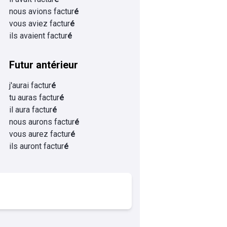
nous avions factur
é
vous aviez factur
é
ils avaient factur
é
Futur antérieur
j'aurai factur
é
tu auras factur
é
il aura factur
é
nous aurons factur
é
vous aurez factur
é
ils auront factur
é