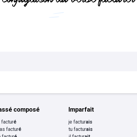
Flashcards Collège
tourisme
assé composé
Imparfait
i factur
é
je factur
ais
 as factur
é
tu factur
ais
a factur
é
il factur
ait