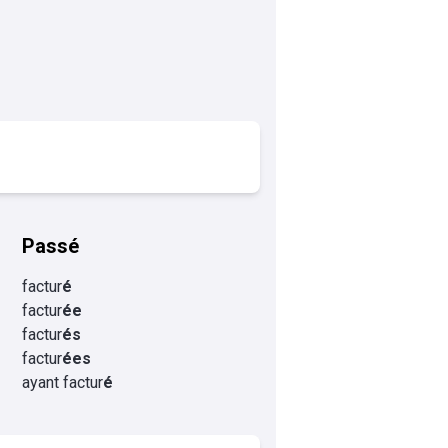
Passé
factur
é
factur
ée
factur
és
factur
ées
ayant factur
é