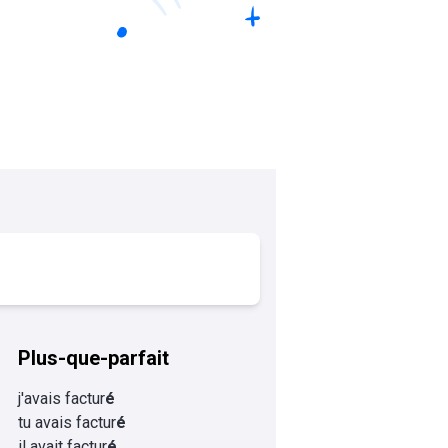
Plus-que-parfait
j'avais factur
é
tu avais factur
é
il avait factur
é