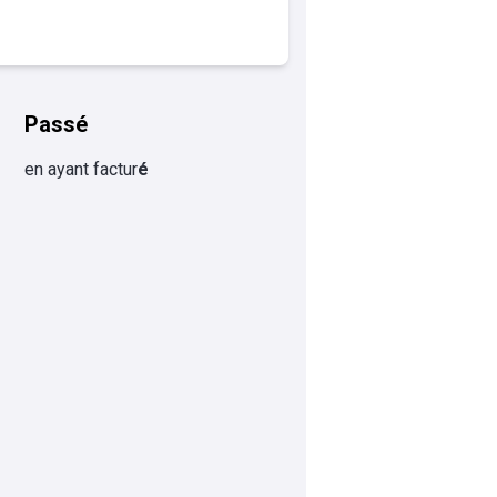
Passé
en ayant factur
é