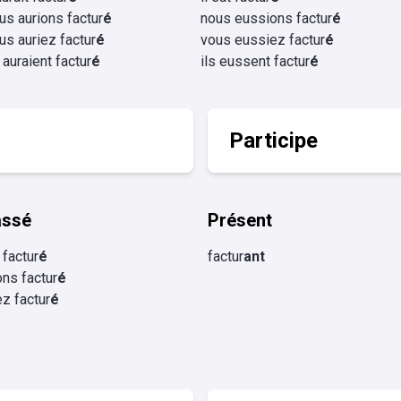
us aurions factur
é
nous eussions factur
é
us auriez factur
é
vous eussiez factur
é
s auraient factur
é
ils eussent factur
é
Participe
assé
Présent
 factur
é
factur
ant
ns factur
é
z factur
é