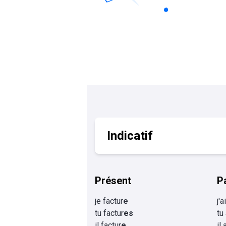
Calculer un perimètre
BTS banque
BTSA GEMEAU
BTS 
BTS CI
BTS MCO
BTS communication
BTS MHR
BTS CG
BTS NDRC
BTS GPME
BTS SAM
Indicatif
Présent
P
je factur
e
j'a
tu factur
es
tu
il factur
e
il 