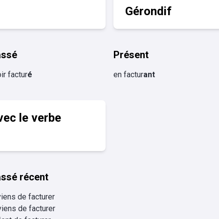
Gérondif
assé
Présent
ir factur
é
en factur
ant
vec le verbe
ssé récent
viens de facturer
viens de facturer