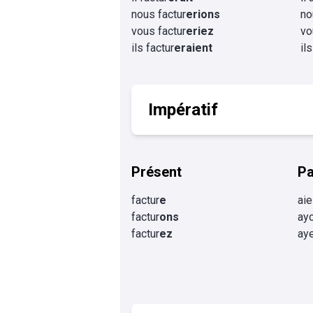
nous factur
erions
no
vous factur
eriez
vo
ils factur
eraient
il
Impératif
Présent
P
factur
e
aie
factur
ons
ayo
factur
ez
aye