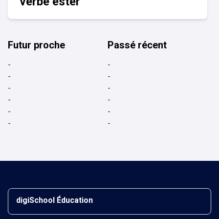
verbe ester
Futur proche
Passé récent
-
-
-
-
-
-
-
-
-
-
-
-
digiSchool Éducation