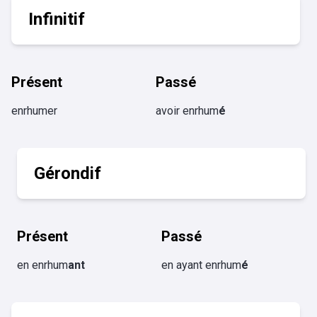
Infinitif
Présent
Passé
enrhumer
avoir enrhum
é
Gérondif
Présent
Passé
en enrhum
ant
en ayant enrhum
é