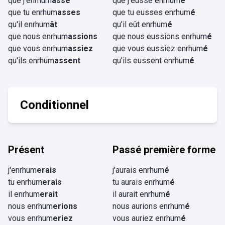
que j'enrhum
asse
que j'eusse enrhum
é
que tu enrhum
asses
que tu eusses enrhum
é
qu'il enrhum
ât
qu'il eût enrhum
é
que nous enrhum
assions
que nous eussions enrhum
é
que vous enrhum
assiez
que vous eussiez enrhum
é
qu'ils enrhum
assent
qu'ils eussent enrhum
é
Conditionnel
Présent
Passé première forme
j'enrhum
erais
j'aurais enrhum
é
tu enrhum
erais
tu aurais enrhum
é
il enrhum
erait
il aurait enrhum
é
nous enrhum
erions
nous aurions enrhum
é
vous enrhum
eriez
vous auriez enrhum
é