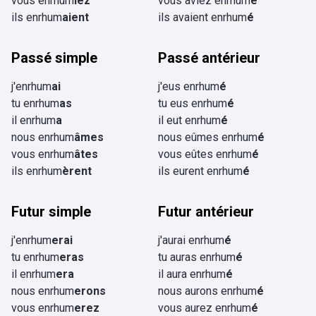
vous enrhum
iez
vous aviez enrhum
é
ils enrhum
aient
ils avaient enrhum
é
Passé simple
Passé antérieur
j'enrhum
ai
j'eus enrhum
é
tu enrhum
as
tu eus enrhum
é
il enrhum
a
il eut enrhum
é
nous enrhum
âmes
nous eûmes enrhum
é
vous enrhum
âtes
vous eûtes enrhum
é
ils enrhum
èrent
ils eurent enrhum
é
Futur simple
Futur antérieur
j'enrhum
erai
j'aurai enrhum
é
tu enrhum
eras
tu auras enrhum
é
il enrhum
era
il aura enrhum
é
nous enrhum
erons
nous aurons enrhum
é
vous enrhum
erez
vous aurez enrhum
é