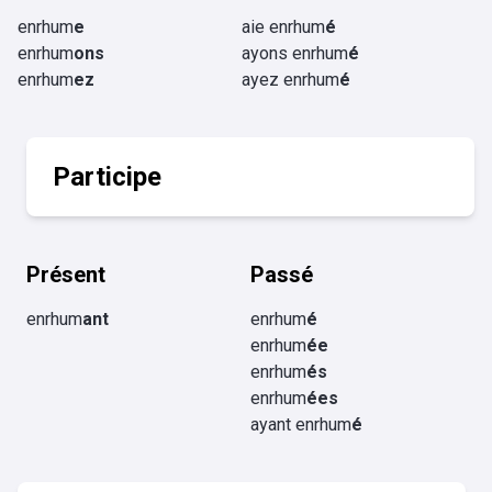
enrhum
e
aie enrhum
é
enrhum
ons
ayons enrhum
é
enrhum
ez
ayez enrhum
é
Participe
Présent
Passé
enrhum
ant
enrhum
é
enrhum
ée
enrhum
és
enrhum
ées
ayant enrhum
é