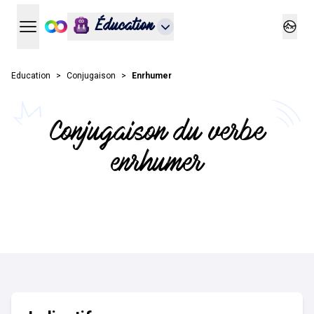
Éducation
Ouvrir le menu principal
Ouvrir
Education
Conjugaison
Enrhumer
Conjugaison du verbe
enrhumer