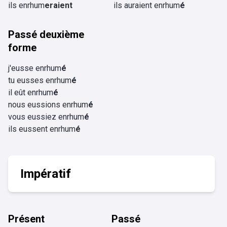
ils enrhum
eraient
ils auraient enrhum
é
Passé deuxième
forme
j'eusse enrhum
é
tu eusses enrhum
é
il eût enrhum
é
nous eussions enrhum
é
vous eussiez enrhum
é
ils eussent enrhum
é
Impératif
Présent
Passé