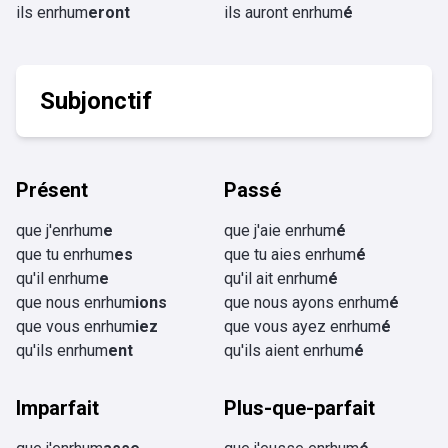
ils enrhum
eront
ils auront enrhum
é
Subjonctif
Présent
Passé
que j'enrhum
e
que j'aie enrhum
é
que tu enrhum
es
que tu aies enrhum
é
qu'il enrhum
e
qu'il ait enrhum
é
que nous enrhum
ions
que nous ayons enrhum
é
que vous enrhum
iez
que vous ayez enrhum
é
qu'ils enrhum
ent
qu'ils aient enrhum
é
Imparfait
Plus-que-parfait