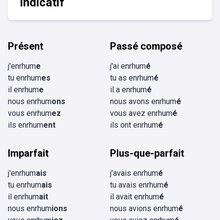
Indicatif
Présent
Passé composé
j'enrhum
e
j'ai enrhum
é
tu enrhum
es
tu as enrhum
é
il enrhum
e
il a enrhum
é
nous enrhum
ons
nous avons enrhum
é
vous enrhum
ez
vous avez enrhum
é
ils enrhum
ent
ils ont enrhum
é
Imparfait
Plus-que-parfait
j'enrhum
ais
j'avais enrhum
é
tu enrhum
ais
tu avais enrhum
é
il enrhum
ait
il avait enrhum
é
nous enrhum
ions
nous avions enrhum
é