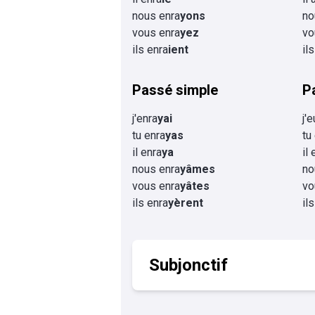
nous enra
yons
no
vous enra
yez
vo
ils enra
ient
il
Passé simple
P
j'enra
yai
j'
tu enra
yas
tu
il enra
ya
il
nous enra
yâmes
no
vous enra
yâtes
vo
ils enra
yèrent
il
Subjonctif