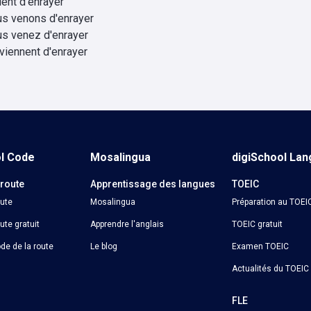
vient d'enrayer
us venons d'enrayer
us venez d'enrayer
 viennent d'enrayer
ol Code
Mosalingua
digiSchool La
 route
Apprentissage des langues
TOEIC
oute
Mosalingua
Préparation au TOEI
ute gratuit
Apprendre l'anglais
TOEIC gratuit
de de la route
Le blog
Examen TOEIC
Actualités du TOEIC
o
FLE