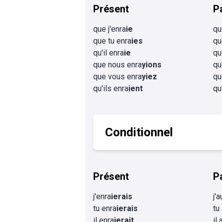
Présent
P
que j'enra
ie
qu
que tu enra
ies
qu
qu'il enra
ie
qu'
que nous enra
yions
qu
que vous enra
yiez
qu
qu'ils enra
ient
qu
Conditionnel
Présent
P
j'enra
ierais
j'
tu enra
ierais
tu
il enra
ierait
il 