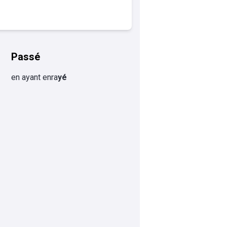
Passé
en ayant enra
yé