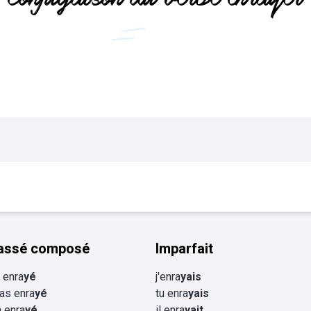
Flashcards Collège
tourisme
assé composé
Imparfait
i enra
yé
j'enra
yais
 as enra
yé
tu enra
yais
a enra
yé
il enra
yait