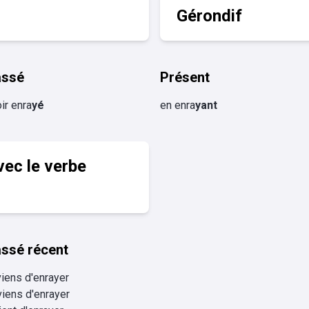
Gérondif
assé
Présent
ir enra
yé
en enra
yant
vec le verbe
ssé récent
viens d'enrayer
viens d'enrayer