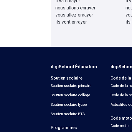
il va enrayer
il 
nous allons enrayer
no
vous allez enrayer
vo
ils vont enrayer
ils
digiSchool Éducation
digiScho
Soutien scolaire
Code de la
Soutien scolaire primaire
Code de la r
Soutien scolaire collège
Code de la ro
Soutien scolaire lycée
Actualités co
Soutien scolaire BTS
Code mot
Code moto
Programmes