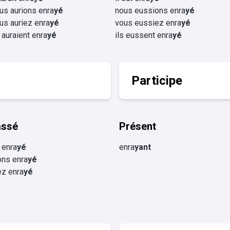
us aurions enra
yé
nous eussions enra
yé
us auriez enra
yé
vous eussiez enra
yé
s auraient enra
yé
ils eussent enra
yé
Participe
assé
Présent
 enra
yé
enra
yant
ons enra
yé
ez enra
yé