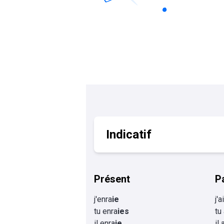
Calculer un perimètre
BTS banque
BTSA GEMEAU
BTS 
BTS CI
BTS MCO
BTS communication
BTS MHR
BTS CG
BTS NDRC
BTS GPME
BTS SAM
Indicatif
Présent
P
j'enra
ie
j'a
tu enra
ies
tu
il enra
ie
il 