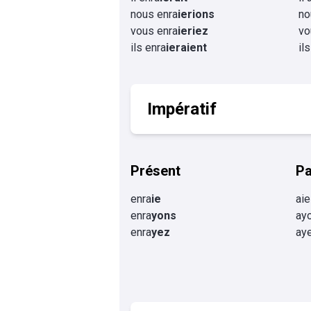
nous enra
ierions
no
vous enra
ieriez
vo
ils enra
ieraient
il
Impératif
Présent
P
enra
ie
aie
enra
yons
ay
enra
yez
ay