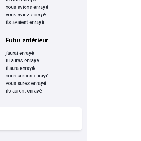
nous avions enra
yé
vous aviez enra
yé
ils avaient enra
yé
Futur antérieur
j'aurai enra
yé
tu auras enra
yé
il aura enra
yé
nous aurons enra
yé
vous aurez enra
yé
ils auront enra
yé