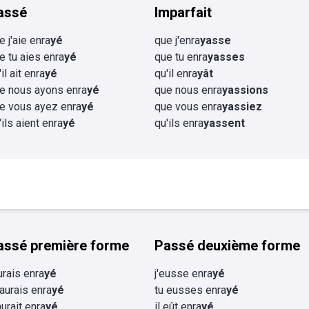
assé
Imparfait
e j'aie enra
yé
que j'enra
yasse
e tu aies enra
yé
que tu enra
yasses
il ait enra
yé
qu'il enra
yât
e nous ayons enra
yé
que nous enra
yassions
e vous ayez enra
yé
que vous enra
yassiez
'ils aient enra
yé
qu'ils enra
yassent
assé première forme
Passé deuxième forme
aurais enra
yé
j'eusse enra
yé
 aurais enra
yé
tu eusses enra
yé
aurait enra
yé
il eût enra
yé