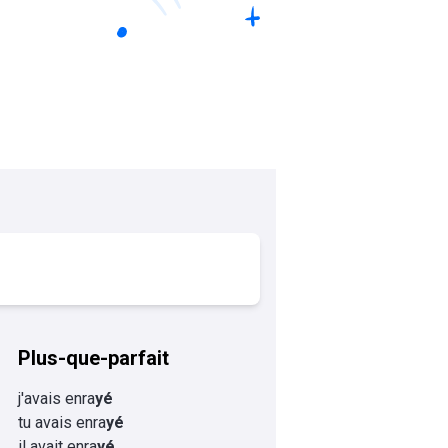
Plus-que-parfait
j'avais enra
yé
tu avais enra
yé
il avait enra
yé