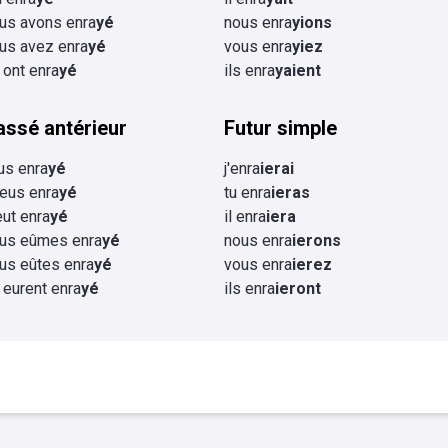
us avons enra
yé
nous enra
yions
us avez enra
yé
vous enra
yiez
s ont enra
yé
ils enra
yaient
assé antérieur
Futur simple
eus enra
yé
j'enra
ierai
 eus enra
yé
tu enra
ieras
 eut enra
yé
il enra
iera
us eûmes enra
yé
nous enra
ierons
us eûtes enra
yé
vous enra
ierez
s eurent enra
yé
ils enra
ieront