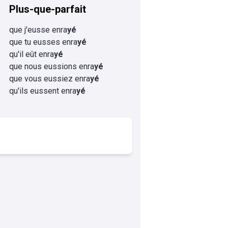
Plus-que-parfait
que j'eusse enra
yé
que tu eusses enra
yé
qu'il eût enra
yé
que nous eussions enra
yé
que vous eussiez enra
yé
qu'ils eussent enra
yé