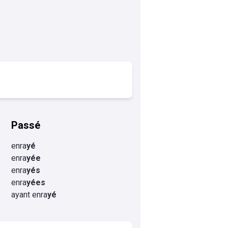
Passé
enra
yé
enra
yée
enra
yés
enra
yées
ayant enra
yé