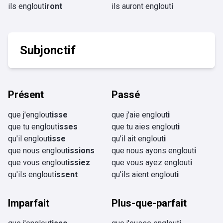
ils englout
iront
ils auront englout
i
Subjonctif
Présent
Passé
que j'englout
isse
que j'aie englout
i
que tu englout
isses
que tu aies englout
i
qu'il englout
isse
qu'il ait englout
i
que nous englout
issions
que nous ayons englout
i
que vous englout
issiez
que vous ayez englout
i
qu'ils englout
issent
qu'ils aient englout
i
Imparfait
Plus-que-parfait