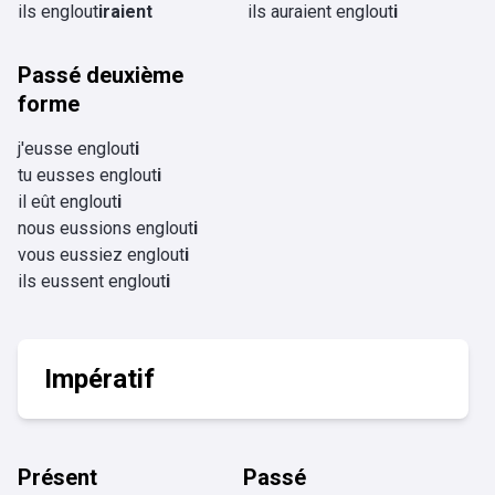
ils englout
iraient
ils auraient englout
i
Passé deuxième
forme
j'eusse englout
i
tu eusses englout
i
il eût englout
i
nous eussions englout
i
vous eussiez englout
i
ils eussent englout
i
Impératif
Présent
Passé