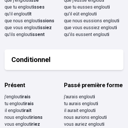
que j'englout
isse
que j'eusse englout
i
que tu englout
isses
que tu eusses englout
i
qu'il englout
ît
qu'il eût englout
i
que nous englout
issions
que nous eussions englout
i
que vous englout
issiez
que vous eussiez englout
i
qu'ils englout
issent
qu'ils eussent englout
i
Conditionnel
Présent
Passé première forme
j'englout
irais
j'aurais englout
i
tu englout
irais
tu aurais englout
i
il englout
irait
il aurait englout
i
nous englout
irions
nous aurions englout
i
vous englout
iriez
vous auriez englout
i