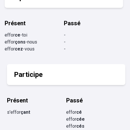
Présent
Passé
effor
ce
-toi
-
effor
çons
-nous
-
effor
cez
-vous
-
Participe
Présent
Passé
s'effor
çant
effor
cé
effor
cée
effor
cés