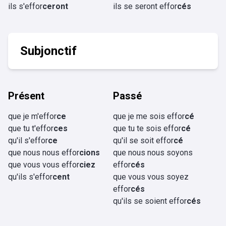
ils s'effor
ceront
ils se seront effor
cés
Subjonctif
Présent
Passé
que je m'effor
ce
que je me sois effor
cé
que tu t'effor
ces
que tu te sois effor
cé
qu'il s'effor
ce
qu'il se soit effor
cé
que nous nous effor
cions
que nous nous soyons
que vous vous effor
ciez
effor
cés
qu'ils s'effor
cent
que vous vous soyez
effor
cés
qu'ils se soient effor
cés