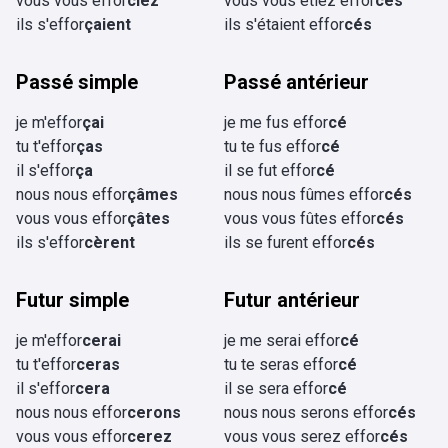
vous vous effor
ciez
vous vous étiez effor
cés
ils s'effor
çaient
ils s'étaient effor
cés
Passé simple
Passé antérieur
je m'effor
çai
je me fus effor
cé
tu t'effor
ças
tu te fus effor
cé
il s'effor
ça
il se fut effor
cé
nous nous effor
çâmes
nous nous fûmes effor
cés
vous vous effor
çâtes
vous vous fûtes effor
cés
ils s'effor
cèrent
ils se furent effor
cés
Futur simple
Futur antérieur
je m'effor
cerai
je me serai effor
cé
tu t'effor
ceras
tu te seras effor
cé
il s'effor
cera
il se sera effor
cé
nous nous effor
cerons
nous nous serons effor
cés
vous vous effor
cerez
vous vous serez effor
cés