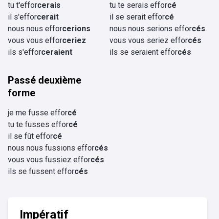
tu t'effor
cerais
tu te serais effor
cé
il s'effor
cerait
il se serait effor
cé
nous nous effor
cerions
nous nous serions effor
cés
vous vous effor
ceriez
vous vous seriez effor
cés
ils s'effor
ceraient
ils se seraient effor
cés
Passé deuxième
forme
je me fusse effor
cé
tu te fusses effor
cé
il se fût effor
cé
nous nous fussions effor
cés
vous vous fussiez effor
cés
ils se fussent effor
cés
Impératif