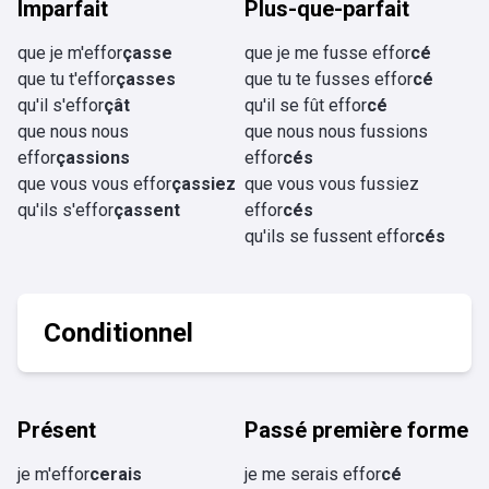
Imparfait
Plus-que-parfait
que je m'effor
çasse
que je me fusse effor
cé
que tu t'effor
çasses
que tu te fusses effor
cé
qu'il s'effor
çât
qu'il se fût effor
cé
que nous nous
que nous nous fussions
effor
çassions
effor
cés
que vous vous effor
çassiez
que vous vous fussiez
qu'ils s'effor
çassent
effor
cés
qu'ils se fussent effor
cés
Conditionnel
Présent
Passé première forme
je m'effor
cerais
je me serais effor
cé