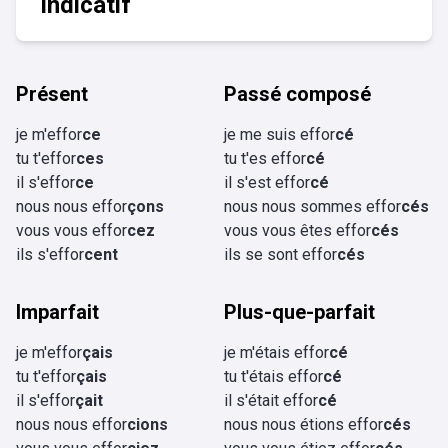
Indicatif
Présent
Passé composé
je m'effor
ce
je me suis effor
cé
tu t'effor
ces
tu t'es effor
cé
il s'effor
ce
il s'est effor
cé
nous nous effor
çons
nous nous sommes effor
cés
vous vous effor
cez
vous vous êtes effor
cés
ils s'effor
cent
ils se sont effor
cés
Imparfait
Plus-que-parfait
je m'effor
çais
je m'étais effor
cé
tu t'effor
çais
tu t'étais effor
cé
il s'effor
çait
il s'était effor
cé
nous nous effor
cions
nous nous étions effor
cés