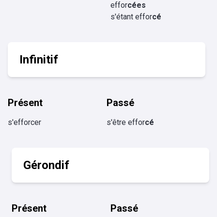
effor
cées
s'étant effor
cé
Infinitif
Présent
Passé
s'efforcer
s'être effor
cé
Gérondif
Présent
Passé