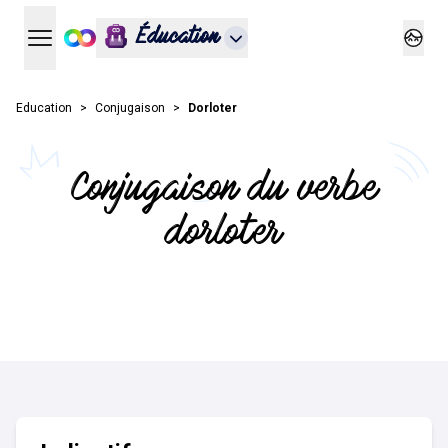
Éducation
Ouvrir le menu principal
Ouvrir
Education
Conjugaison
Dorloter
Conjugaison du verbe
dorloter