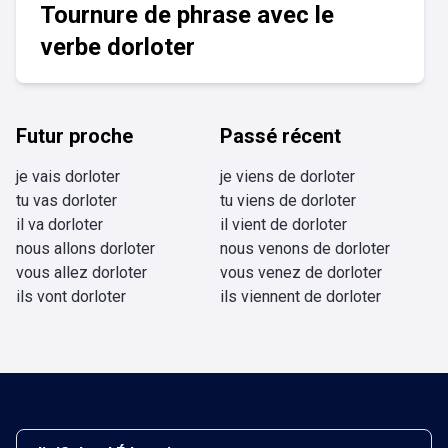
Tournure de phrase avec le
verbe dorloter
Futur proche
Passé récent
je vais dorloter
je viens de dorloter
tu vas dorloter
tu viens de dorloter
il va dorloter
il vient de dorloter
nous allons dorloter
nous venons de dorloter
vous allez dorloter
vous venez de dorloter
ils vont dorloter
ils viennent de dorloter