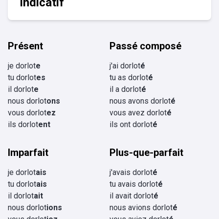
Indicatif
Présent
Passé composé
je dorlot
e
j'ai dorlot
é
tu dorlot
es
tu as dorlot
é
il dorlot
e
il a dorlot
é
nous dorlot
ons
nous avons dorlot
é
vous dorlot
ez
vous avez dorlot
é
ils dorlot
ent
ils ont dorlot
é
Imparfait
Plus-que-parfait
je dorlot
ais
j'avais dorlot
é
tu dorlot
ais
tu avais dorlot
é
il dorlot
ait
il avait dorlot
é
nous dorlot
ions
nous avions dorlot
é