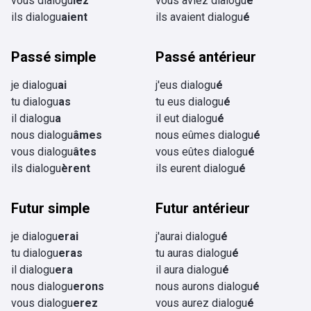
vous dialogu
iez
vous aviez dialogu
é
ils dialogu
aient
ils avaient dialogu
é
Passé simple
Passé antérieur
je dialogu
ai
j'eus dialogu
é
tu dialogu
as
tu eus dialogu
é
il dialogu
a
il eut dialogu
é
nous dialogu
âmes
nous eûmes dialogu
é
vous dialogu
âtes
vous eûtes dialogu
é
ils dialogu
èrent
ils eurent dialogu
é
Futur simple
Futur antérieur
je dialogu
erai
j'aurai dialogu
é
tu dialogu
eras
tu auras dialogu
é
il dialogu
era
il aura dialogu
é
nous dialogu
erons
nous aurons dialogu
é
vous dialogu
erez
vous aurez dialogu
é