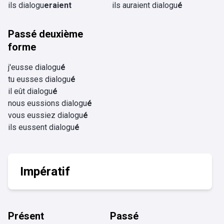
ils dialogu
eraient
ils auraient dialogu
é
Passé deuxième
forme
j'eusse dialogu
é
tu eusses dialogu
é
il eût dialogu
é
nous eussions dialogu
é
vous eussiez dialogu
é
ils eussent dialogu
é
Impératif
Présent
Passé