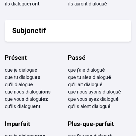
ils dialogu
eront
ils auront dialogu
é
Subjonctif
Présent
Passé
que je dialogu
e
que j'aie dialogu
é
que tu dialogu
es
que tu aies dialogu
é
qu'il dialogu
e
qu'il ait dialogu
é
que nous dialogu
ions
que nous ayons dialogu
é
que vous dialogu
iez
que vous ayez dialogu
é
qu'ils dialogu
ent
qu'ils aient dialogu
é
Imparfait
Plus-que-parfait