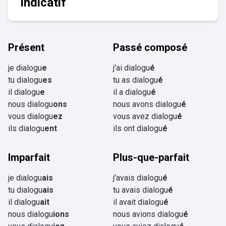
Indicatif
Présent
Passé composé
je dialogu
e
j'ai dialogu
é
tu dialogu
es
tu as dialogu
é
il dialogu
e
il a dialogu
é
nous dialogu
ons
nous avons dialogu
é
vous dialogu
ez
vous avez dialogu
é
ils dialogu
ent
ils ont dialogu
é
Imparfait
Plus-que-parfait
je dialogu
ais
j'avais dialogu
é
tu dialogu
ais
tu avais dialogu
é
il dialogu
ait
il avait dialogu
é
nous dialogu
ions
nous avions dialogu
é