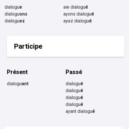
dialogu
e
aie dialogu
é
dialogu
ons
ayons dialogu
é
dialogu
ez
ayez dialogu
é
Participe
Présent
Passé
dialogu
ant
dialogu
é
dialogu
é
dialogu
é
dialogu
é
ayant dialogu
é