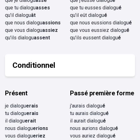
que je dialogu
asse
que j'eusse dialogu
é
que tu dialogu
asses
que tu eusses dialogu
é
qu'il dialogu
ât
qu'il eût dialogu
é
que nous dialogu
assions
que nous eussions dialogu
é
que vous dialogu
assiez
que vous eussiez dialogu
é
qu'ils dialogu
assent
qu'ils eussent dialogu
é
Conditionnel
Présent
Passé première forme
je dialogu
erais
j'aurais dialogu
é
tu dialogu
erais
tu aurais dialogu
é
il dialogu
erait
il aurait dialogu
é
nous dialogu
erions
nous aurions dialogu
é
vous dialogu
eriez
vous auriez dialogu
é