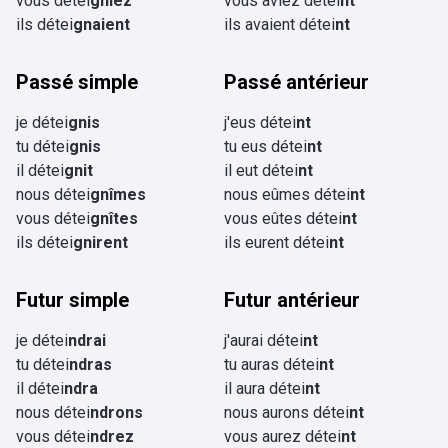
vous détei
gniez
vous aviez détei
nt
ils détei
gnaient
ils avaient détei
nt
Passé simple
Passé antérieur
je détei
gnis
j'eus détei
nt
tu détei
gnis
tu eus détei
nt
il détei
gnit
il eut détei
nt
nous détei
gnîmes
nous eûmes détei
nt
vous détei
gnîtes
vous eûtes détei
nt
ils détei
gnirent
ils eurent détei
nt
Futur simple
Futur antérieur
je détei
ndrai
j'aurai détei
nt
tu détei
ndras
tu auras détei
nt
il détei
ndra
il aura détei
nt
nous détei
ndrons
nous aurons détei
nt
vous détei
ndrez
vous aurez détei
nt