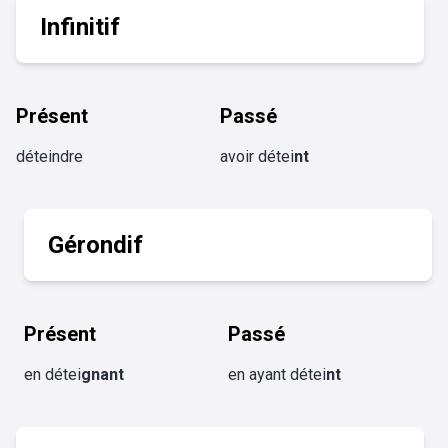
Infinitif
Présent
Passé
déteindre
avoir détei
nt
Gérondif
Présent
Passé
en détei
gnant
en ayant détei
nt