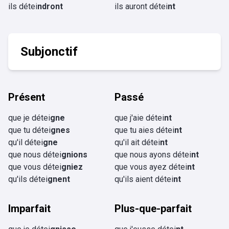
ils détei
ndront
ils auront détei
nt
Subjonctif
Présent
Passé
que je détei
gne
que j'aie détei
nt
que tu détei
gnes
que tu aies détei
nt
qu'il détei
gne
qu'il ait détei
nt
que nous détei
gnions
que nous ayons détei
nt
que vous détei
gniez
que vous ayez détei
nt
qu'ils détei
gnent
qu'ils aient détei
nt
Imparfait
Plus-que-parfait