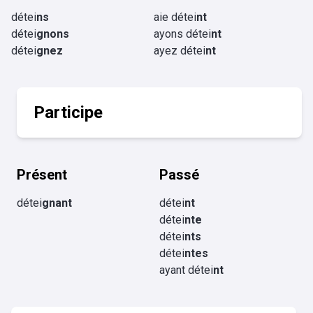
détei
ns
aie détei
nt
détei
gnons
ayons détei
nt
détei
gnez
ayez détei
nt
Participe
Présent
Passé
détei
gnant
détei
nt
détei
nte
détei
nts
détei
ntes
ayant détei
nt