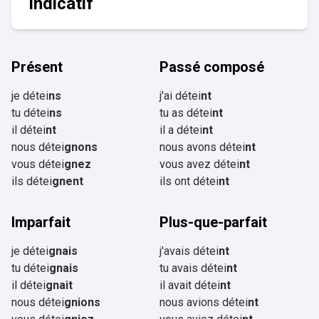
Indicatif
Présent
Passé composé
je détei
ns
j'ai détei
nt
tu détei
ns
tu as détei
nt
il détei
nt
il a détei
nt
nous détei
gnons
nous avons détei
nt
vous détei
gnez
vous avez détei
nt
ils détei
gnent
ils ont détei
nt
Imparfait
Plus-que-parfait
je détei
gnais
j'avais détei
nt
tu détei
gnais
tu avais détei
nt
il détei
gnait
il avait détei
nt
nous détei
gnions
nous avions détei
nt