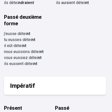
ils détei
ndraient
ils auraient détei
nt
Passé deuxième
forme
j'eusse détei
nt
tu eusses détei
nt
il eût détei
nt
nous eussions détei
nt
vous eussiez détei
nt
ils eussent détei
nt
Impératif
Présent
Passé