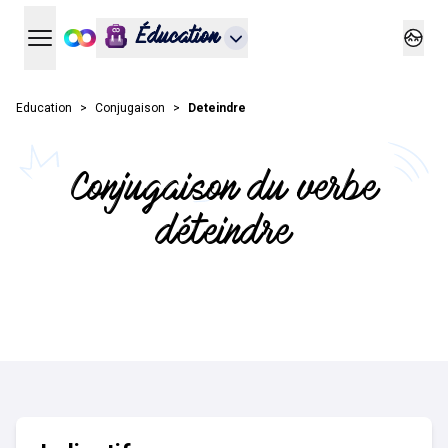
Éducation
Ouvrir le menu principal
Ouvrir
Education
Conjugaison
Deteindre
Conjugaison du verbe
déteindre