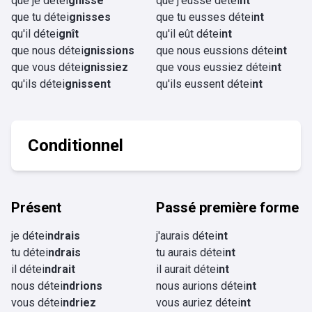
que je détei
gnisse
que j'eusse détei
nt
que tu détei
gnisses
que tu eusses détei
nt
qu'il détei
gnît
qu'il eût détei
nt
que nous détei
gnissions
que nous eussions détei
nt
que vous détei
gnissiez
que vous eussiez détei
nt
qu'ils détei
gnissent
qu'ils eussent détei
nt
Conditionnel
Présent
Passé première forme
je détei
ndrais
j'aurais détei
nt
tu détei
ndrais
tu aurais détei
nt
il détei
ndrait
il aurait détei
nt
nous détei
ndrions
nous aurions détei
nt
vous détei
ndriez
vous auriez détei
nt