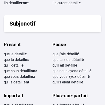
ils détaill
eront
ils auront détaill
é
Subjonctif
Présent
Passé
que je détaill
e
que j'aie détaill
é
que tu détaill
es
que tu aies détaill
é
qu'il détaill
e
qu'il ait détaill
é
que nous détaill
ions
que nous ayons détaill
é
que vous détaill
iez
que vous ayez détaill
é
qu'ils détaill
ent
qu'ils aient détaill
é
Imparfait
Plus-que-parfait