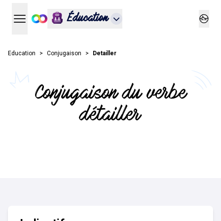
Éducation
Ouvrir le menu principal
Ouvrir
Education
Conjugaison
Detailler
Conjugaison du verbe
détailler