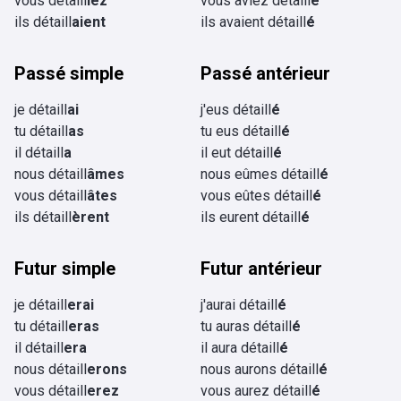
vous détaill
iez
vous aviez détaill
é
ils détaill
aient
ils avaient détaill
é
Passé simple
Passé antérieur
je détaill
ai
j'eus détaill
é
tu détaill
as
tu eus détaill
é
il détaill
a
il eut détaill
é
nous détaill
âmes
nous eûmes détaill
é
vous détaill
âtes
vous eûtes détaill
é
ils détaill
èrent
ils eurent détaill
é
Futur simple
Futur antérieur
je détaill
erai
j'aurai détaill
é
tu détaill
eras
tu auras détaill
é
il détaill
era
il aura détaill
é
nous détaill
erons
nous aurons détaill
é
vous détaill
erez
vous aurez détaill
é