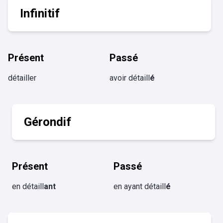
Infinitif
Présent
Passé
détailler
avoir détaill
é
Gérondif
Présent
Passé
en détaill
ant
en ayant détaill
é