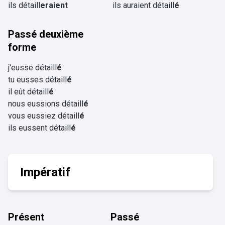
ils détaill
eraient
ils auraient détaill
é
Passé deuxième
forme
j'eusse détaill
é
tu eusses détaill
é
il eût détaill
é
nous eussions détaill
é
vous eussiez détaill
é
ils eussent détaill
é
Impératif
Présent
Passé