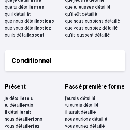
que je détaill
asse
que j'eusse détaill
é
que tu détaill
asses
que tu eusses détaill
é
qu'il détaill
ât
qu'il eût détaill
é
que nous détaill
assions
que nous eussions détaill
é
que vous détaill
assiez
que vous eussiez détaill
é
qu'ils détaill
assent
qu'ils eussent détaill
é
Conditionnel
Présent
Passé première forme
je détaill
erais
j'aurais détaill
é
tu détaill
erais
tu aurais détaill
é
il détaill
erait
il aurait détaill
é
nous détaill
erions
nous aurions détaill
é
vous détaill
eriez
vous auriez détaill
é