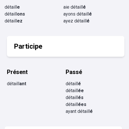
détaill
e
aie détaill
é
détaill
ons
ayons détaill
é
détaill
ez
ayez détaill
é
Participe
Présent
Passé
détaill
ant
détaill
é
détaill
ée
détaill
és
détaill
ées
ayant détaill
é