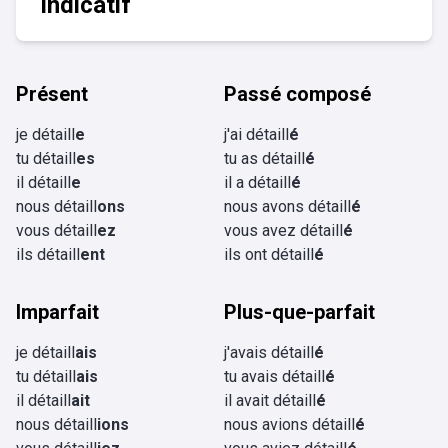
Indicatif
Présent
Passé composé
je détaill
e
j'ai détaill
é
tu détaill
es
tu as détaill
é
il détaill
e
il a détaill
é
nous détaill
ons
nous avons détaill
é
vous détaill
ez
vous avez détaill
é
ils détaill
ent
ils ont détaill
é
Imparfait
Plus-que-parfait
je détaill
ais
j'avais détaill
é
tu détaill
ais
tu avais détaill
é
il détaill
ait
il avait détaill
é
nous détaill
ions
nous avions détaill
é