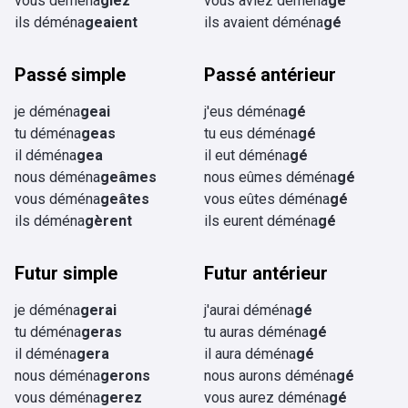
vous déména
giez
vous aviez déména
gé
ils déména
geaient
ils avaient déména
gé
Passé simple
Passé antérieur
je déména
geai
j'eus déména
gé
tu déména
geas
tu eus déména
gé
il déména
gea
il eut déména
gé
nous déména
geâmes
nous eûmes déména
gé
vous déména
geâtes
vous eûtes déména
gé
ils déména
gèrent
ils eurent déména
gé
Futur simple
Futur antérieur
je déména
gerai
j'aurai déména
gé
tu déména
geras
tu auras déména
gé
il déména
gera
il aura déména
gé
nous déména
gerons
nous aurons déména
gé
vous déména
gerez
vous aurez déména
gé