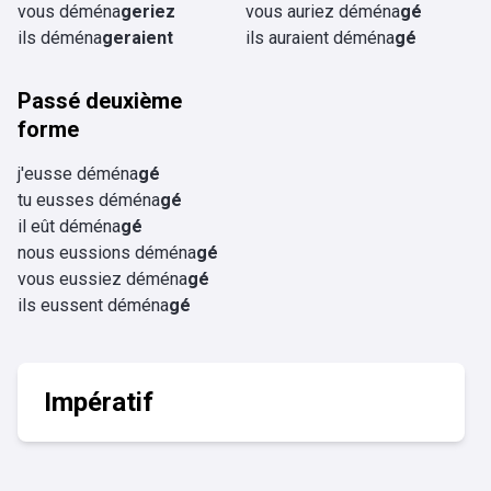
vous déména
geriez
vous auriez déména
gé
ils déména
geraient
ils auraient déména
gé
Passé deuxième
forme
j'eusse déména
gé
tu eusses déména
gé
il eût déména
gé
nous eussions déména
gé
vous eussiez déména
gé
ils eussent déména
gé
Impératif