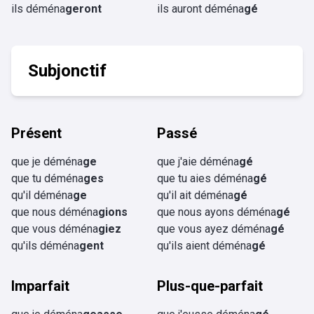
ils déména
geront
ils auront déména
gé
Subjonctif
Présent
Passé
que je déména
ge
que j'aie déména
gé
que tu déména
ges
que tu aies déména
gé
qu'il déména
ge
qu'il ait déména
gé
que nous déména
gions
que nous ayons déména
gé
que vous déména
giez
que vous ayez déména
gé
qu'ils déména
gent
qu'ils aient déména
gé
Imparfait
Plus-que-parfait