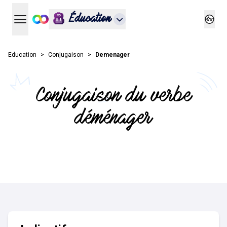
Éducation
Ouvrir le menu principal
Ouvrir
Education
Conjugaison
Demenager
Conjugaison du verbe
déménager