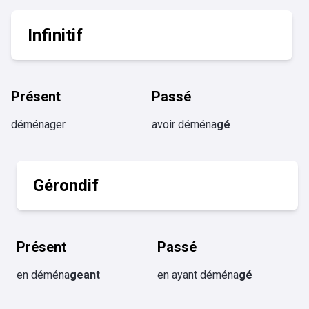
Infinitif
Présent
Passé
déménager
avoir déména
gé
Gérondif
Présent
Passé
en déména
geant
en ayant déména
gé