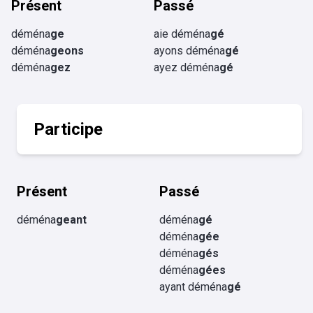
Présent
Passé
déména
ge
aie déména
gé
déména
geons
ayons déména
gé
déména
gez
ayez déména
gé
Participe
Présent
Passé
déména
geant
déména
gé
déména
gée
déména
gés
déména
gées
ayant déména
gé