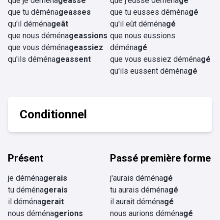
que je déména
geasse
que j'eusse déména
gé
que tu déména
geasses
que tu eusses déména
gé
qu'il déména
geât
qu'il eût déména
gé
que nous déména
geassions
que nous eussions
que vous déména
geassiez
déména
gé
qu'ils déména
geassent
que vous eussiez déména
gé
qu'ils eussent déména
gé
Conditionnel
Présent
Passé première forme
je déména
gerais
j'aurais déména
gé
tu déména
gerais
tu aurais déména
gé
il déména
gerait
il aurait déména
gé
nous déména
gerions
nous aurions déména
gé