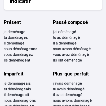
Indicatif
Présent
Passé composé
je déména
ge
j'ai déména
gé
tu déména
ges
tu as déména
gé
il déména
ge
il a déména
gé
nous déména
geons
nous avons déména
gé
vous déména
gez
vous avez déména
gé
ils déména
gent
ils ont déména
gé
Imparfait
Plus-que-parfait
je déména
geais
j'avais déména
gé
tu déména
geais
tu avais déména
gé
il déména
geait
il avait déména
gé
nous déména
gions
nous avions déména
gé