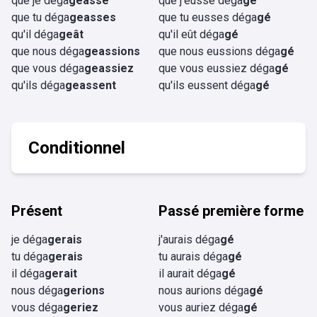
que je déga
geasse
que j'eusse déga
gé
que tu déga
geasses
que tu eusses déga
gé
qu'il déga
geât
qu'il eût déga
gé
que nous déga
geassions
que nous eussions déga
gé
que vous déga
geassiez
que vous eussiez déga
gé
qu'ils déga
geassent
qu'ils eussent déga
gé
Conditionnel
Présent
Passé première forme
je déga
gerais
j'aurais déga
gé
tu déga
gerais
tu aurais déga
gé
il déga
gerait
il aurait déga
gé
nous déga
gerions
nous aurions déga
gé
vous déga
geriez
vous auriez déga
gé