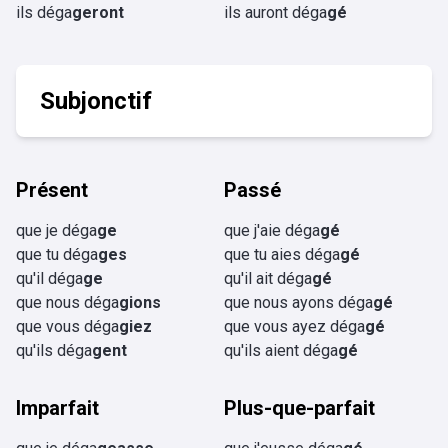
ils déga
geront
ils auront déga
gé
Subjonctif
Présent
Passé
que je déga
ge
que j'aie déga
gé
que tu déga
ges
que tu aies déga
gé
qu'il déga
ge
qu'il ait déga
gé
que nous déga
gions
que nous ayons déga
gé
que vous déga
giez
que vous ayez déga
gé
qu'ils déga
gent
qu'ils aient déga
gé
Imparfait
Plus-que-parfait