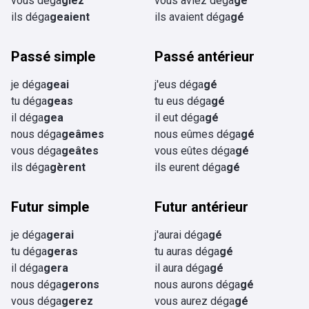
vous déga
giez
vous aviez déga
gé
ils déga
geaient
ils avaient déga
gé
Passé simple
Passé antérieur
je déga
geai
j'eus déga
gé
tu déga
geas
tu eus déga
gé
il déga
gea
il eut déga
gé
nous déga
geâmes
nous eûmes déga
gé
vous déga
geâtes
vous eûtes déga
gé
ils déga
gèrent
ils eurent déga
gé
Futur simple
Futur antérieur
je déga
gerai
j'aurai déga
gé
tu déga
geras
tu auras déga
gé
il déga
gera
il aura déga
gé
nous déga
gerons
nous aurons déga
gé
vous déga
gerez
vous aurez déga
gé