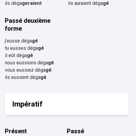
ils déga
geraient
ils auraient déga
gé
Passé deuxième
forme
j'eusse déga
gé
tu eusses déga
gé
il eût déga
gé
nous eussions déga
gé
vous eussiez déga
gé
ils eussent déga
gé
Impératif
Présent
Passé