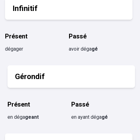
Infinitif
Présent
Passé
dégager
avoir déga
gé
Gérondif
Présent
Passé
en déga
geant
en ayant déga
gé