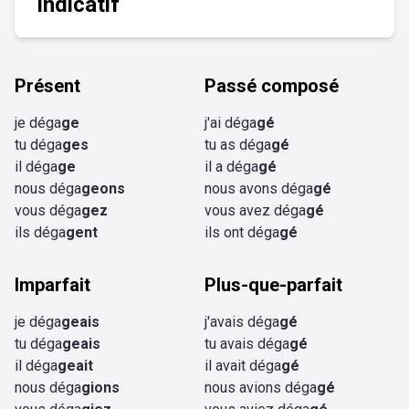
Indicatif
Présent
Passé composé
je déga
ge
j'ai déga
gé
tu déga
ges
tu as déga
gé
il déga
ge
il a déga
gé
nous déga
geons
nous avons déga
gé
vous déga
gez
vous avez déga
gé
ils déga
gent
ils ont déga
gé
Imparfait
Plus-que-parfait
je déga
geais
j'avais déga
gé
tu déga
geais
tu avais déga
gé
il déga
geait
il avait déga
gé
nous déga
gions
nous avions déga
gé