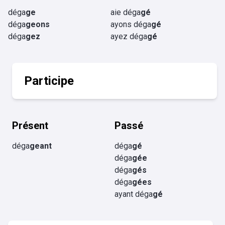
déga
ge
aie déga
gé
déga
geons
ayons déga
gé
déga
gez
ayez déga
gé
Participe
Présent
Passé
déga
geant
déga
gé
déga
gée
déga
gés
déga
gées
ayant déga
gé