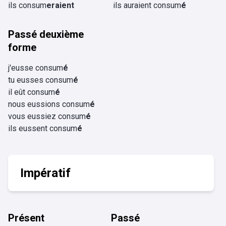
ils consum
eraient
ils auraient consum
é
Passé deuxième
forme
j'eusse consum
é
tu eusses consum
é
il eût consum
é
nous eussions consum
é
vous eussiez consum
é
ils eussent consum
é
Impératif
Présent
Passé