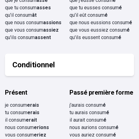
que je consum
asse
que j'eusse consum
é
que tu consum
asses
que tu eusses consum
é
qu'il consum
ât
qu'il eût consum
é
que nous consum
assions
que nous eussions consum
é
que vous consum
assiez
que vous eussiez consum
é
qu'ils consum
assent
qu'ils eussent consum
é
Conditionnel
Présent
Passé première forme
je consum
erais
j'aurais consum
é
tu consum
erais
tu aurais consum
é
il consum
erait
il aurait consum
é
nous consum
erions
nous aurions consum
é
vous consum
eriez
vous auriez consum
é