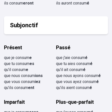
ils consum
eront
ils auront consum
é
Subjonctif
Présent
Passé
que je consum
e
que j'aie consum
é
que tu consum
es
que tu aies consum
é
qu'il consum
e
qu'il ait consum
é
que nous consum
ions
que nous ayons consum
é
que vous consum
iez
que vous ayez consum
é
qu'ils consum
ent
qu'ils aient consum
é
Imparfait
Plus-que-parfait