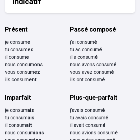
Indicatif
Présent
Passé composé
je consum
e
j'ai consum
é
tu consum
es
tu as consum
é
il consum
e
il a consum
é
nous consum
ons
nous avons consum
é
vous consum
ez
vous avez consum
é
ils consum
ent
ils ont consum
é
Imparfait
Plus-que-parfait
je consum
ais
j'avais consum
é
tu consum
ais
tu avais consum
é
il consum
ait
il avait consum
é
nous consum
ions
nous avions consum
é