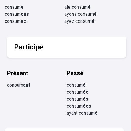
consum
e
aie consum
é
consum
ons
ayons consum
é
consum
ez
ayez consum
é
Participe
Présent
Passé
consum
ant
consum
é
consum
ée
consum
és
consum
ées
ayant consum
é