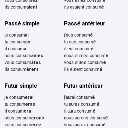
vous consum
iez
vous aviez consum
é
ils consum
aient
ils avaient consum
é
Passé simple
Passé antérieur
je consum
ai
j'eus consum
é
tu consum
as
tu eus consum
é
il consum
a
il eut consum
é
nous consum
âmes
nous eûmes consum
é
vous consum
âtes
vous eûtes consum
é
ils consum
èrent
ils eurent consum
é
Futur simple
Futur antérieur
je consum
erai
j'aurai consum
é
tu consum
eras
tu auras consum
é
il consum
era
il aura consum
é
nous consum
erons
nous aurons consum
é
vous consum
erez
vous aurez consum
é